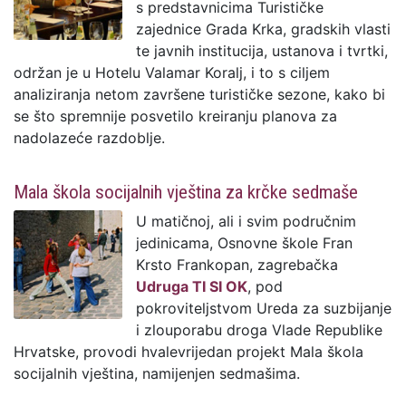
s predstavnicima Turističke
zajednice Grada Krka, gradskih vlasti
te javnih institucija, ustanova i tvrtki,
održan je u Hotelu Valamar Koralj, i to s ciljem
analiziranja netom završene turističke sezone, kako bi
se što spremnije posvetilo kreiranju planova za
nadolazeće razdoblje.
Mala škola socijalnih vještina za krčke sedmaše
U matičnoj, ali i svim područnim
jedinicama, Osnovne škole Fran
Krsto Frankopan, zagrebačka
Udruga TI SI OK
, pod
pokroviteljstvom Ureda za suzbijanje
i zlouporabu droga Vlade Republike
Hrvatske, provodi hvalevrijedan projekt Mala škola
socijalnih vještina, namijenjen sedmašima.