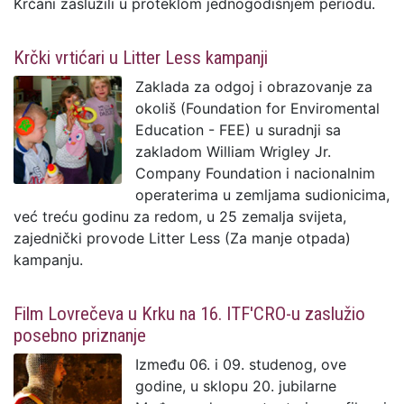
Krčani zaslužili u proteklom jednogodišnjem periodu.
Krčki vrtićari u Litter Less kampanji
Zaklada za odgoj i obrazovanje za
okoliš (Foundation for Enviromental
Education - FEE) u suradnji sa
zakladom William Wrigley Jr.
Company Foundation i nacionalnim
operaterima u zemljama sudionicima,
već treću godinu za redom, u 25 zemalja svijeta,
zajednički provode Litter Less (Za manje otpada)
kampanju.
Film Lovrečeva u Krku na 16. ITF'CRO-u zaslužio
posebno priznanje
Između 06. i 09. studenog, ove
godine, u sklopu 20. jubilarne