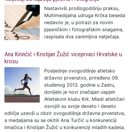
Nastavivši prošlogodišnju praksu,
Multimedijalna udruga Krčka beseda
nedavno je, u potrazi za novim
pjesničkim i fotografskim snagama,
raspisala dva zanimljiva natječaja.
Ana Kirinčić i Kristijan Žužić viceprvaci Hrvatske u
krosu
Posljednje ovogodišnje atletsko
državno prvenstvo, priređeno 09.
studenog 2013. godine u Zadru,
donijelo je novi značajan uspjeh
Atletskom klubu Krk. Mladi atletičari
osvojili su svoje deveto i deseto
odličje uzevši u obzir ovogodišnja državna prvenstva,
a medaljama su se okitili Ana Turčić u konkurenciji
limačica i Kristijan Žužić u konkurenciji mlađih kadeta.