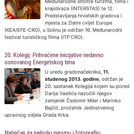
Međunarodne smotre turizma, filma i
krajobraza (INTERSTAS) te 12.
Predstavljanja hrvatskih gradova i
mjesta za Zlatni cvijet Europe
(KEA/EFE-CRO), u Solinu je održan 16. Međunarodni
festival turističkog filma (ITF'CRO).
20. Kolegij: Prihvaćene inicijative nedavno
osnovanog Energetskog tima
U uredu gradonačeknika,
11.
studenog 2013. godine
, održan je
20. sastanak Kolegija kojem su pored
Darija Vasilića nazočili njegov
zamjenik Čedomir Miler i Marinko
Bajčić, pročelnik Jedinstvenog
upravnog odjela Grada Krka.
Natječaji za najbolju pjesmu i fotografiju