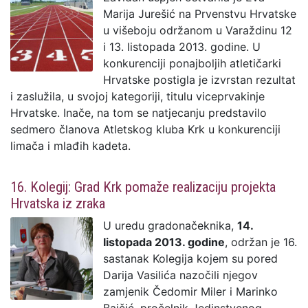
Marija Jurešić na Prvenstvu Hrvatske
u višeboju održanom u Varaždinu 12
i 13. listopada 2013. godine. U
konkurenciji ponajboljih atletičarki
Hrvatske postigla je izvrstan rezultat
i zaslužila, u svojoj kategoriji, titulu viceprvakinje
Hrvatske. Inače, na tom se natjecanju predstavilo
sedmero članova Atletskog kluba Krk u konkurenciji
limača i mlađih kadeta.
16. Kolegij: Grad Krk pomaže realizaciju projekta
Hrvatska iz zraka
U uredu gradonačeknika,
14.
listopada 2013. godine
, održan je 16.
sastanak Kolegija kojem su pored
Darija Vasilića nazočili njegov
zamjenik Čedomir Miler i Marinko