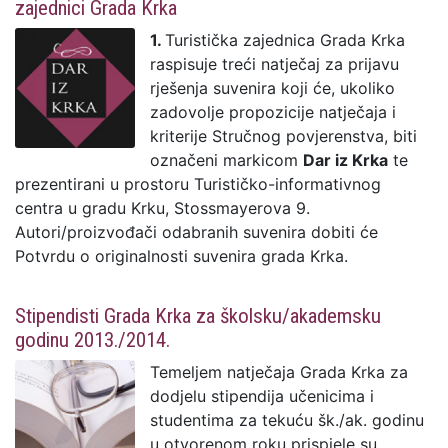
zajednici Grada Krka
1.
Turistička zajednica Grada Krka
raspisuje treći natječaj za prijavu
rješenja suvenira koji će, ukoliko
zadovolje propozicije natječaja i
kriterije Stručnog povjerenstva, biti
označeni markicom
Dar iz Krka
te
prezentirani u prostoru Turističko-informativnog
centra u gradu Krku, Stossmayerova 9.
Autori/proizvođači odabranih suvenira dobiti će
Potvrdu o originalnosti suvenira grada Krka.
Stipendisti Grada Krka za školsku/akademsku
godinu 2013./2014.
Temeljem natječaja Grada Krka za
dodjelu stipendija učenicima i
studentima za tekuću šk./ak. godinu
u otvorenom roku prispjele su