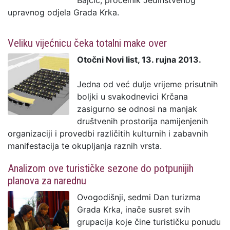
Bajčić, pročelnik Jedinstvenog
upravnog odjela Grada Krka.
Veliku vijećnicu čeka totalni make over
Otočni Novi list, 13. rujna 2013.
Jedna od već dulje vrijeme prisutnih
boljki u svakodnevici Krčana
zasigurno se odnosi na manjak
društvenih prostorija namijenjenih
organizaciji i provedbi različitih kulturnih i zabavnih
manifestacija te okupljanja raznih vrsta.
Analizom ove turističke sezone do potpunijih
planova za narednu
Ovogodišnji, sedmi Dan turizma
Grada Krka, inače susret svih
grupacija koje čine turističku ponudu