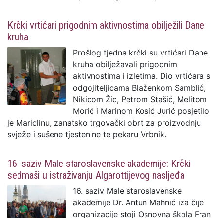
Krčki vrtićari prigodnim aktivnostima obilježili Dane
kruha
Prošlog tjedna krčki su vrtićari Dane
kruha obilježavali prigodnim
aktivnostima i izletima. Dio vrtićara s
odgojiteljicama Blaženkom Samblić,
Nikicom Žic, Petrom Stašić, Melitom
Morić i Marinom Kosić Jurić posjetilo
je Mariolinu, zanatsko trgovački obrt za proizvodnju
svježe i sušene tjestenine te pekaru Vrbnik.
16. saziv Male staroslavenske akademije: Krčki
sedmaši u istraživanju Algarottijevog nasljeđa
16. saziv Male staroslavenske
akademije Dr. Antun Mahnić iza čije
organizacije stoji Osnovna škola Fran