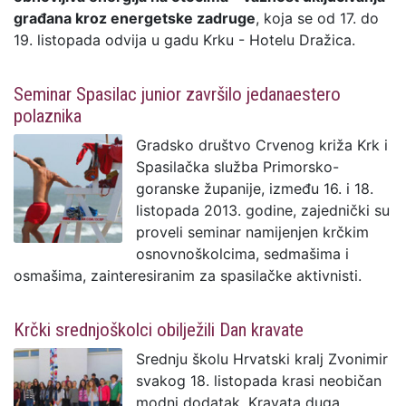
građana kroz energetske zadruge
, koja se od 17. do
19. listopada odvija u gadu Krku - Hotelu Dražica.
Seminar Spasilac junior završilo jedanaestero
polaznika
Gradsko društvo Crvenog križa Krk i
Spasilačka služba Primorsko-
goranske županije, između 16. i 18.
listopada 2013. godine, zajednički su
proveli seminar namijenjen krčkim
osnovnoškolcima, sedmašima i
osmašima, zainteresiranim za spasilačke aktivnisti.
Krčki srednjoškolci obilježili Dan kravate
Srednju školu Hrvatski kralj Zvonimir
svakog 18. listopada krasi neobičan
modni dodatak. Kravata duga