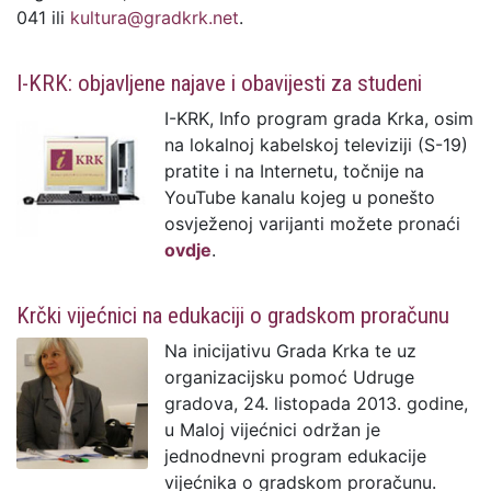
041 ili
kultura@gradkrk.net
.
I-KRK: objavljene najave i obavijesti za studeni
I-KRK, Info program grada Krka, osim
na lokalnoj kabelskoj televiziji (S-19)
pratite i na Internetu, točnije na
YouTube kanalu kojeg u ponešto
osvježenoj varijanti možete pronaći
ovdje
.
Krčki vijećnici na edukaciji o gradskom proračunu
Na inicijativu Grada Krka te uz
organizacijsku pomoć Udruge
gradova, 24. listopada 2013. godine,
u Maloj vijećnici održan je
jednodnevni program edukacije
vijećnika o gradskom proračunu.