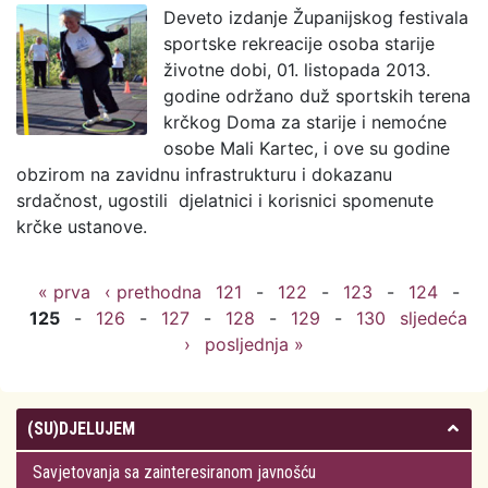
Deveto izdanje Županijskog festivala
sportske rekreacije osoba starije
životne dobi, 01. listopada 2013.
godine održano duž sportskih terena
krčkog Doma za starije i nemoćne
osobe Mali Kartec, i ove su godine
obzirom na zavidnu infrastrukturu i dokazanu
srdačnost, ugostili djelatnici i korisnici spomenute
krčke ustanove.
« prva
‹ prethodna
121
-
122
-
123
-
124
-
125
-
126
-
127
-
128
-
129
-
130
sljedeća
›
posljednja »
(SU)DJELUJEM
Savjetovanja sa zainteresiranom javnošću