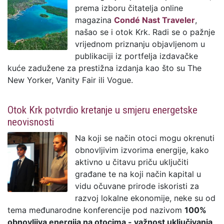
prema izboru čitatelja online
magazina
Condé Nast Traveler
,
našao se i otok Krk. Radi se o pažnje
vrijednom priznanju objavljenom u
publikaciji iz portfelja izdavačke
kuće zadužene za prestižna izdanja kao što su The
New Yorker, Vanity Fair ili Vogue.
Otok Krk potvrdio kretanje u smjeru energetske
neovisnosti
Na koji se način otoci mogu okrenuti
obnovljivim izvorima energije, kako
aktivno u čitavu priču uključiti
građane te na koji način kapital u
vidu očuvane prirode iskoristi za
razvoj lokalne ekonomije, neke su od
tema međunarodne konferencije pod nazivom
100%
obnovljiva energija na otocima - važnost uključivanja