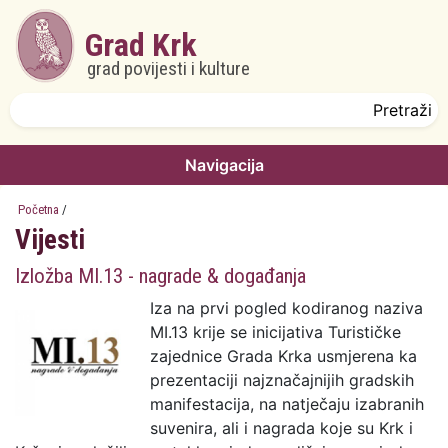
Skoči na glavni sadržaj
Grad Krk
grad povijesti i kulture
Obrazac pretrage
Pretraži
Navigacija
Početna
/
Vijesti
Izložba MI.13 - nagrade & događanja
Iza na prvi pogled kodiranog naziva
MI.13 krije se inicijativa Turističke
zajednice Grada Krka usmjerena ka
prezentaciji najznačajnijih gradskih
manifestacija, na natječaju izabranih
suvenira, ali i nagrada koje su Krk i