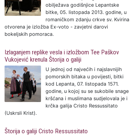
obilježava godišnjice Lepantske
bitke, 05. listopada 2013. godine, u
romaničkom zdanju crkve sv. Kvirina
otvorena je izložba Ex-voto - zavjetni darovi
bokeljskih pomoraca.
Izlaganjem replike vesla i izložbom Tee Paškov
Vukojević krenula Štorija o galiji
U jednoj od najvećih i najslavnijih
pomorskih bitaka u povijesti, bitki
kod Lepanta, 07. listopada 1571.
godine, u kojoj su se sukobile snage
kršćana i muslimana sudjelovala je i
krčka galija Cristo Ressussitato
(Uskrsli Krist).
Štorija o galiji Cristo Ressussitato