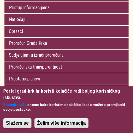
Pristup informacijama
Natječaji
Obrasci
Proračun Grada Krka
Sudjelujem u izradi proračuna
Proračunska transparentnost
Prostorni planovi
Prostorni plan uređenja Grada Krka
Portal grad-krk.hr koristi kolačiće radi boljeg korisničkog
iskustva.
Javna nabava
Saznajte više
o tome kako koristimo kolačiće i kako možete promijeniti
svoje postavke.
Jednostavne nabave
Slažem se
Želim više informacija
Registar nekretnina Grada Krka