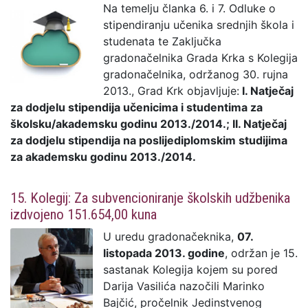
Na temelju članka 6. i 7. Odluke o
stipendiranju učenika srednjih škola i
studenata te Zaključka
gradonačelnika Grada Krka s Kolegija
gradonačelnika, održanog 30. rujna
2013., Grad Krk objavljuje:
I. Natječaj
za dodjelu stipendija učenicima i studentima za
školsku/akademsku godinu 2013./2014.; II. Natječaj
za dodjelu stipendija na poslijediplomskim studijima
za akademsku godinu 2013./2014.
15. Kolegij: Za subvencioniranje školskih udžbenika
izdvojeno 151.654,00 kuna
U uredu gradonačeknika,
07.
listopada 2013. godine
, održan je 15.
sastanak Kolegija kojem su pored
Darija Vasilića nazočili Marinko
Bajčić, pročelnik Jedinstvenog