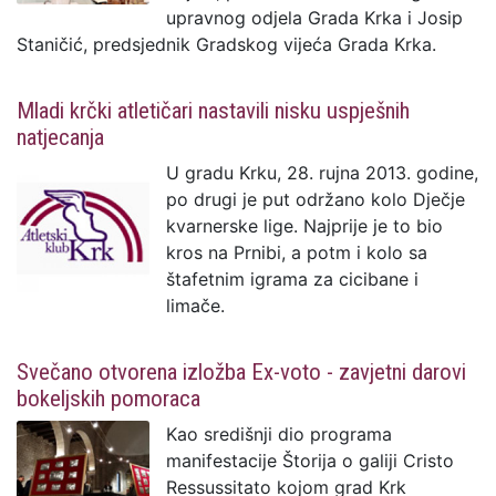
upravnog odjela Grada Krka i Josip
Staničić, predsjednik Gradskog vijeća Grada Krka.
Mladi krčki atletičari nastavili nisku uspješnih
natjecanja
U gradu Krku, 28. rujna 2013. godine,
po drugi je put održano kolo Dječje
kvarnerske lige. Najprije je to bio
kros na Prnibi, a potm i kolo sa
štafetnim igrama za cicibane i
limače.
Svečano otvorena izložba Ex-voto - zavjetni darovi
bokeljskih pomoraca
Kao središnji dio programa
manifestacije Štorija o galiji Cristo
Ressussitato kojom grad Krk