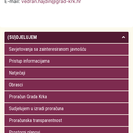
E-mail:
vedran.hajdin@grad-krk.hr
(SU)DJELUJEM
Savjetovanja sa zainteresiranom javnošću
Pristup informacijama
Natječaji
Obrasci
Proračun Grada Krka
Sudjelujem u izradi proračuna
Proračunska transparentnost
Prostorni planovi