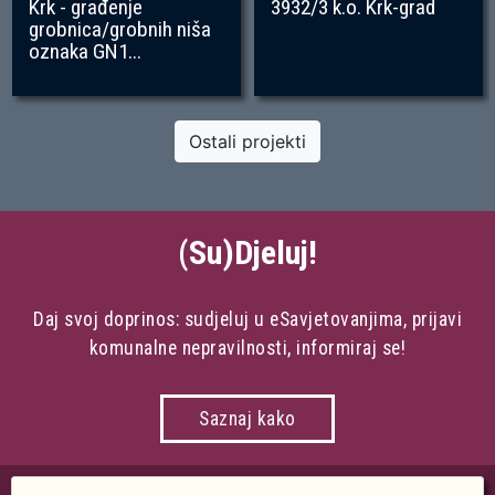
Krk - građenje
3932/3 k.o. Krk-grad
grobnica/grobnih niša
oznaka GN1...
Ostali projekti
(Su)Djeluj!
Daj svoj doprinos: sudjeluj u eSavjetovanjima, prijavi
komunalne nepravilnosti, informiraj se!
Saznaj kako