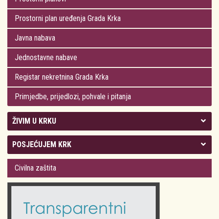
Prostorni plan uređenja Grada Krka
Javna nabava
Jednostavne nabave
Registar nekretnina Grada Krka
Primjedbe, prijedlozi, pohvale i pitanja
ŽIVIM U KRKU
Kolegij gradonačelnika
POSJEĆUJEM KRK
Gradsko vijeće
Plan Grada Krka
Civilna zaštita
Odluke Grada Krka (Službene novine PGŽ)
Krk 360° VR panorama
Kalendar događanja
Krk uživo
Kultura