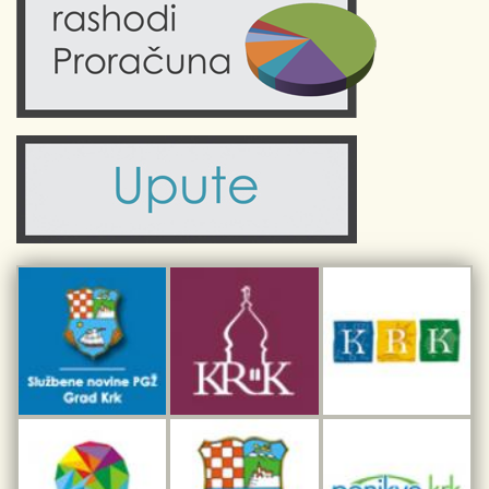
Fotogalerije
Obrazovanje
Kalendar događanja
Zdravlje
Turistička zajednica Grada Krka
Komunalne usluge
Turistička zajednica otoka Krka
Civilni sektor (arhiva udruga)
Priča o Krku
Sport i rekreacija
Kulturno nasljeđe otoka Krka
Kulturno-turistička ruta Putovima Frankopana
Dar iz Krka
Interpretacijski centar pomorske baštine