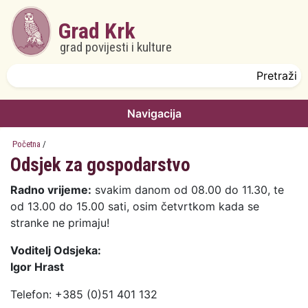
Skoči na glavni sadržaj
Grad Krk
grad povijesti i kulture
Obrazac pretrage
Pretraži
Navigacija
Početna
/
Odsjek za gospodarstvo
Radno vrijeme:
svakim danom od 08.00 do 11.30, te
od 13.00 do 15.00 sati, osim četvrtkom kada se
stranke ne primaju!
Voditelj Odsjeka:
Igor Hrast
Telefon: +385 (0)51 401 132