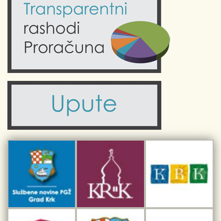
Krk uživo
Kultura
Fotogalerije
Obrazovanje
Kalendar događanja
Zdravlje
Turistička zajednica Grada Krka
Komunalne usluge
Turistička zajednica otoka Krka
Civilni sektor (arhiva udruga)
Priča o Krku
Sport i rekreacija
Kulturno nasljeđe otoka Krka
Kulturno-turistička ruta Putovima Frankopana
Dar iz Krka
Interpretacijski centar pomorske baštine