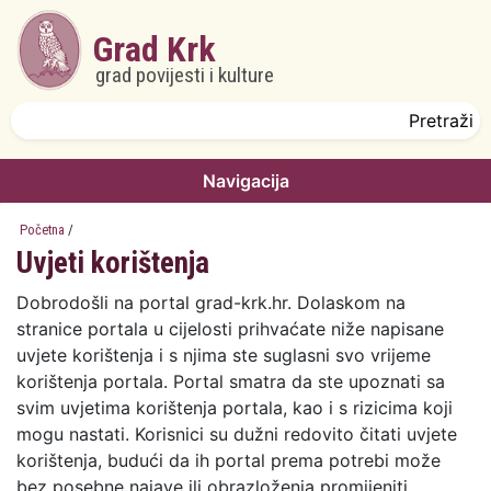
Skoči na glavni sadržaj
Grad Krk
grad povijesti i kulture
Obrazac pretrage
Pretraži
Navigacija
Početna
/
Uvjeti korištenja
Dobrodošli na portal grad-krk.hr. Dolaskom na
stranice portala u cijelosti prihvaćate niže napisane
uvjete korištenja i s njima ste suglasni svo vrijeme
korištenja portala. Portal smatra da ste upoznati sa
svim uvjetima korištenja portala, kao i s rizicima koji
mogu nastati. Korisnici su dužni redovito čitati uvjete
korištenja, budući da ih portal prema potrebi može
bez posebne najave ili obrazloženja promijeniti.