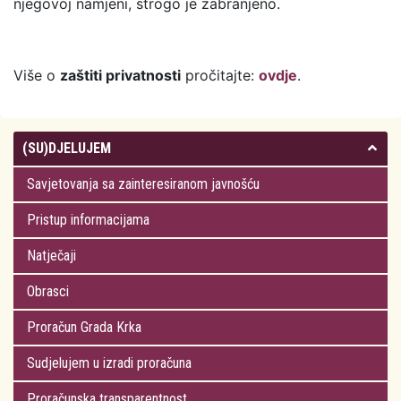
njegovoj namjeni, strogo je zabranjeno.
Više o
zaštiti privatnosti
pročitajte:
ovdje
.
(SU)DJELUJEM
Savjetovanja sa zainteresiranom javnošću
Pristup informacijama
Natječaji
Obrasci
Proračun Grada Krka
Sudjelujem u izradi proračuna
Proračunska transparentnost