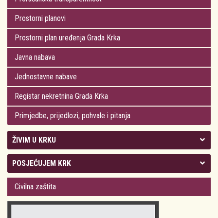
Prostorni planovi
Prostorni plan uređenja Grada Krka
Javna nabava
Jednostavne nabave
Registar nekretnina Grada Krka
Primjedbe, prijedlozi, pohvale i pitanja
ŽIVIM U KRKU
Kolegij gradonačelnika
POSJEĆUJEM KRK
Gradsko vijeće
Plan Grada Krka
Civilna zaštita
Odluke Grada Krka (Službene novine PGŽ)
Krk 360° VR panorama
Kalendar događanja