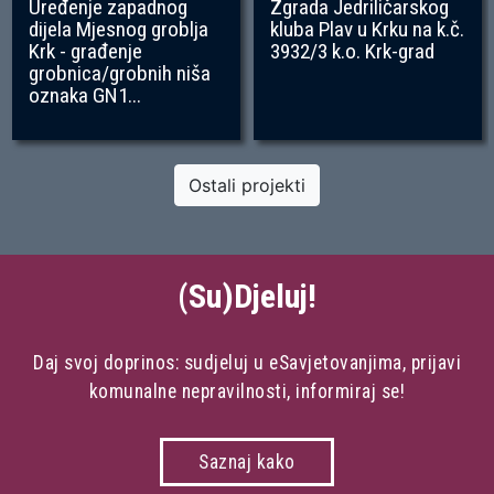
Uređenje zapadnog
Zgrada Jedriličarskog
dijela Mjesnog groblja
kluba Plav u Krku na k.č.
Krk - građenje
3932/3 k.o. Krk-grad
grobnica/grobnih niša
oznaka GN1...
Ostali projekti
(Su)Djeluj!
Daj svoj doprinos: sudjeluj u eSavjetovanjima, prijavi
komunalne nepravilnosti, informiraj se!
Saznaj kako