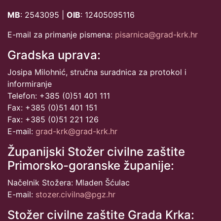
MB
: 2543095 |
OIB
: 12405095116
E-mail za primanje pismena:
pisarnica@grad-krk.hr
Gradska uprava:
Josipa Milohnić, stručna suradnica za protokol i
informiranje
Telefon: +385 (0)51 401 111
Fax: +385 (0)51 401 151
Fax: +385 (0)51 221 126
E-mail:
grad-krk@grad-krk.hr
Županijski Stožer civilne zaštite
Primorsko-goranske županije:
Načelnik Stožera: Mladen Šćulac
E-mail:
stozer.civilna@pgz.hr
Stožer civilne zaštite Grada Krka: