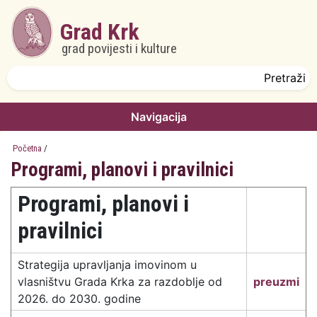
Skoči na glavni sadržaj
Grad Krk
grad povijesti i kulture
Obrazac pretrage
Pretraži
Navigacija
Početna
/
Programi, planovi i pravilnici
Programi, planovi i
pravilnici
Strategija upravljanja imovinom u
vlasništvu Grada Krka za razdoblje od
preuzmi
2026. do 2030. godine