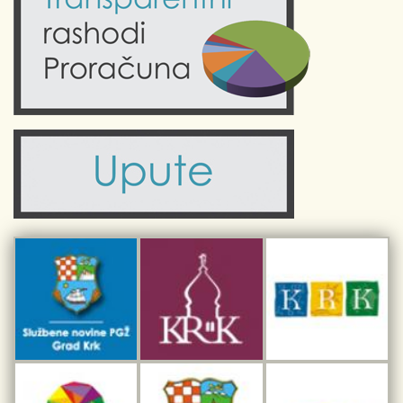
Kultura
Fotogalerije
Obrazovanje
Kalendar događanja
Zdravlje
Turistička zajednica Grada Krka
Komunalne usluge
Turistička zajednica otoka Krka
Civilni sektor (arhiva udruga)
Priča o Krku
Sport i rekreacija
Kulturno nasljeđe otoka Krka
Kulturno-turistička ruta Putovima Frankopana
Dar iz Krka
Interpretacijski centar pomorske baštine