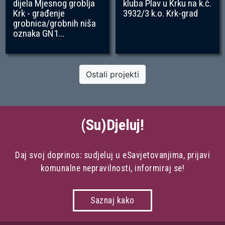
dijela Mjesnog groblja
kluba Plav u Krku na k.č.
Krk - građenje
3932/3 k.o. Krk-grad
grobnica/grobnih niša
oznaka GN1...
Ostali projekti
(Su)Djeluj!
Daj svoj doprinos: sudjeluj u eSavjetovanjima, prijavi
komunalne nepravilnosti, informiraj se!
Saznaj kako