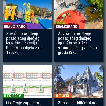
REALIZIRANO
REALIZIRANO
Završeno uređenje
Završeno uređenje
postojećeg dječjeg
postojećeg dječjeg
igrališta u naselju
igrališta sa južne
Bajčići, na dijelu z.č.
strane dječjeg vrtića u
1859/2,...
gradu Krku
U PRIPREMI
U TIJEKU
Uređenje zapadnog
Zgrada Jedriličarskog