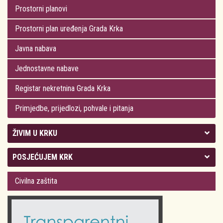
Prostorni planovi
Prostorni plan uređenja Grada Krka
Javna nabava
Jednostavne nabave
Registar nekretnina Grada Krka
Primjedbe, prijedlozi, pohvale i pitanja
ŽIVIM U KRKU
Kolegij gradonačelnika
POSJEĆUJEM KRK
Gradsko vijeće
Plan Grada Krka
Civilna zaštita
Odluke Grada Krka (Službene novine PGŽ)
Krk 360° VR panorama
Kalendar događanja
Krk uživo