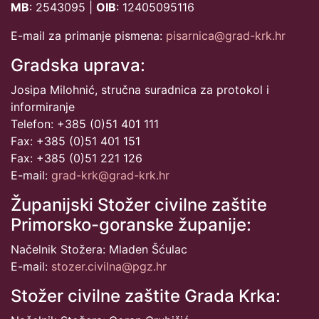
MB
: 2543095 |
OIB
: 12405095116
E-mail za primanje pismena:
pisarnica@grad-krk.hr
Gradska uprava:
Josipa Milohnić, stručna suradnica za protokol i
informiranje
Telefon: +385 (0)51 401 111
Fax: +385 (0)51 401 151
Fax: +385 (0)51 221 126
E-mail:
grad-krk@grad-krk.hr
Županijski Stožer civilne zaštite
Primorsko-goranske županije:
Načelnik Stožera: Mladen Šćulac
E-mail:
stozer.civilna@pgz.hr
Stožer civilne zaštite Grada Krka: