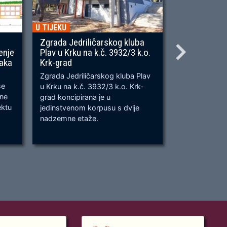
U TIJEKU
U TIJEKU
Zgrada Jedriličarskog kluba
Gradnja ner
enje
Plav u Krku na k.č. 3932/3 k.o.
OU, na predj
naka
Krk-grad
Prometnica će
Zgrada Jedriličarskog kluba Plav
prometnica u 
se
u Krku na k.č. 3932/3 k.o. Krk-
od k.č. 2209/
bne
grad koncipirana je u
odvijanju dv
ektu
jedinstvenom korpusu s dvije
dok su na kra
nadzemne etaže.