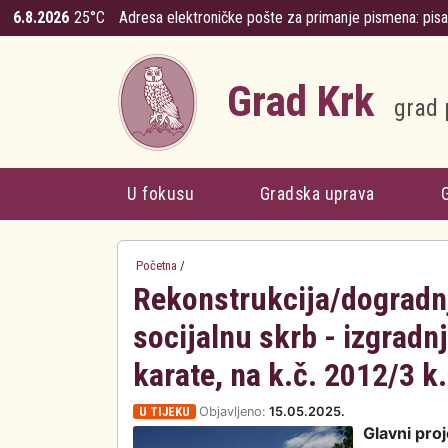
Skoči na glavni sadržaj
6.8.2026
25°C
Adresa elektroničke pošte za primanje pismena:
pis
Grad Krk
grad 
U fokusu
Gradska uprava
Početna
/
Rekonstrukcija/dogradnj
socijalnu skrb - izgradn
karate, na k.č. 2012/3 k
U TIJEKU
Objavljeno:
15.05.2025.
Glavni pro