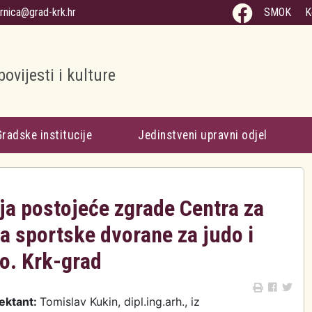
arnica@grad-krk.hr
SMOK
K
povijesti i kulture
Gradske institucije
Jedinstveni upravni odjel
a postojeće zgrade Centra za
ja sportske dvorane za judo i
.o. Krk-grad
jektant:
Tomislav Kukin, dipl.ing.arh., iz