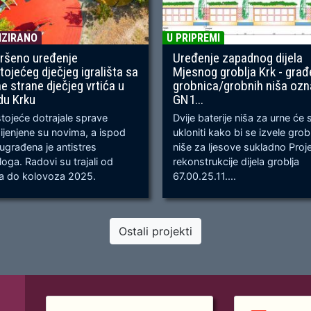
IZIRANO
U PRIPREMI
ršeno uređenje
Uređenje zapadnog dijela
tojećeg dječjeg igrališta sa
Mjesnog groblja Krk - građ
ne strane dječjeg vrtića u
grobnica/grobnih niša oz
du Krku
GN1...
ojeće dotrajale sprave
Dvije baterije niša za urne će 
jenjene su novima, a ispod
ukloniti kako bi se izvele gro
 ugrađena je antistres
niše za ljesove sukladno Proj
oga. Radovi su trajali od
rekonstrukcije dijela groblja
ja do kolovoza 2025.
67.00.25.11....
Ostali projekti