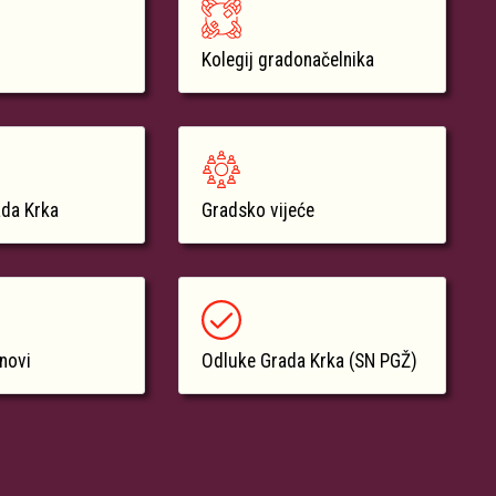
Kolegij gradonačelnika
ada Krka
Gradsko vijeće
anovi
Odluke Grada Krka (SN PGŽ)