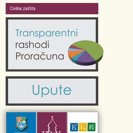
Gradsko vijeće
Plan Grada Krka
Civilna zaštita
Odluke Grada Krka (Službene novine PGŽ)
Krk 360° VR panorama
Kalendar događanja
Krk uživo
Kultura
Fotogalerije
Obrazovanje
Kalendar događanja
Zdravlje
Turistička zajednica Grada Krka
Komunalne usluge
Turistička zajednica otoka Krka
Civilni sektor (arhiva udruga)
Priča o Krku
Sport i rekreacija
Kulturno nasljeđe otoka Krka
Kulturno-turistička ruta Putovima Frankopana
Dar iz Krka