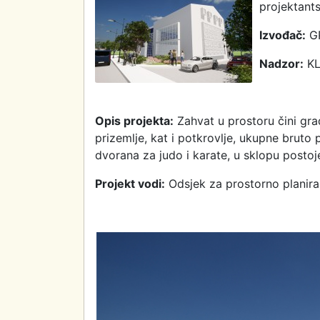
projektants
Izvođač:
GP
Nadzor:
KLi
Opis projekta:
Zahvat u prostoru čini građ
prizemlje, kat i potkrovlje, ukupne brut
dvorana za judo i karate, u sklopu postoj
Projekt vodi:
Odsjek za prostorno planiran