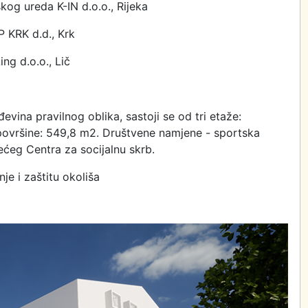
kog ureda K-IN d.o.o., Rijeka
 KRK d.d., Krk
ng d.o.o., Lič
evina pravilnog oblika, sastoji se od tri etaže:
o površine: 549,8 m2. Društvene namjene - sportska
ećeg Centra za socijalnu skrb.
je i zaštitu okoliša