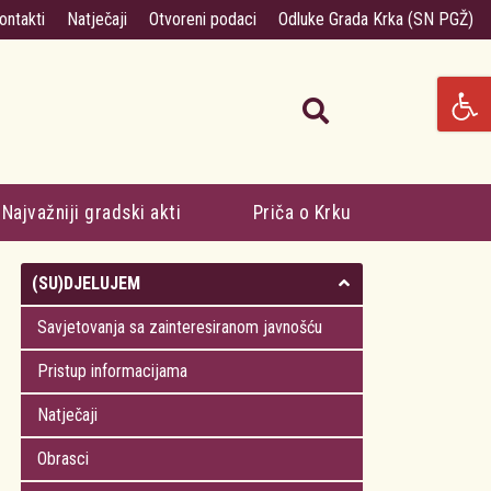
ontakti
Natječaji
Otvoreni podaci
Odluke Grada Krka (SN PGŽ)
Najvažniji gradski akti
Priča o Krku
(SU)DJELUJEM
Savjetovanja sa zainteresiranom javnošću
Pristup informacijama
Natječaji
Obrasci