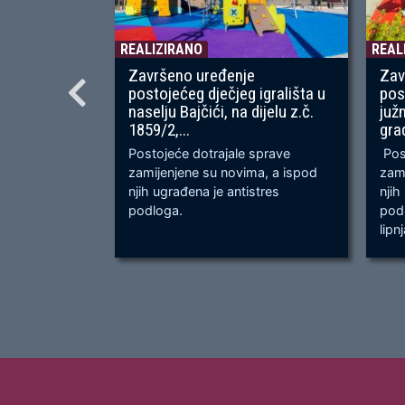
REALIZIRANO
REAL
Završeno uređenje
Zav
postojećeg dječjeg igrališta u
pos
naselju Bajčići, na dijelu z.č.
juž
1859/2,...
gra
Postojeće dotrajale sprave
Post
zamijenjene su novima, a ispod
zami
njih ugrađena je antistres
njih
podloga.
podl
lipn