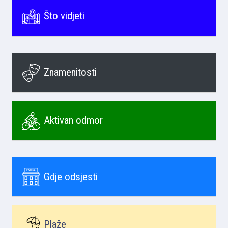
Što vidjeti
Znamenitosti
Aktivan odmor
Gdje odsjesti
Plaže