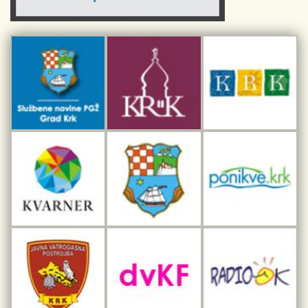
Sport i rekreacija
Kulturno nasljeđe otoka Krka
Kulturno-turistička ruta Putovima Frankopana
Dar iz Krka
Interpretacijski centar pomorske baštine