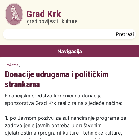
Skoči na glavni sadržaj
Grad Krk
grad povijesti i kulture
Obrazac pretrage
Pretraži
Navigacija
Početna
/
Donacije udrugama i političkim
strankama
Financijska sredstva korisnicima donacija i
sponzorstva Grad Krk realizira na sljedeće načine:
1.
po Javnom pozivu za sufinanciranje programa za
zadovoljenje javnih potreba u društvenim
djelatnostima (programi kulture i tehničke kulture,