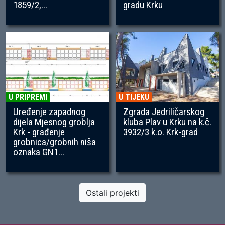
1859/2,...
gradu Krku
U PRIPREMI
U TIJEKU
Uređenje zapadnog
Zgrada Jedriličarskog
dijela Mjesnog groblja
kluba Plav u Krku na k.č.
Krk - građenje
3932/3 k.o. Krk-grad
grobnica/grobnih niša
oznaka GN1...
Ostali projekti