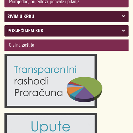
Primjedbe, prijedlozi, pohvale i pitanja
ŽIVIM U KRKU
Kolegij gradonačelnika
POSJEĆUJEM KRK
Gradsko vijeće
Plan Grada Krka
Civilna zaštita
Odluke Grada Krka (Službene novine PGŽ)
Krk 360° VR panorama
Kalendar događanja
Krk uživo
Kultura
Fotogalerije
Obrazovanje
Kalendar događanja
Zdravlje
Turistička zajednica Grada Krka
Komunalne usluge
Turistička zajednica otoka Krka
Civilni sektor (arhiva udruga)
Priča o Krku