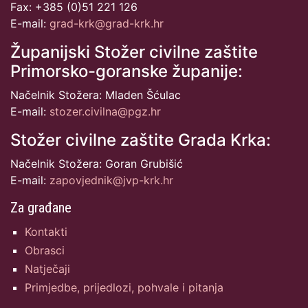
Fax: +385 (0)51 221 126
E-mail:
grad-krk@grad-krk.hr
Županijski Stožer civilne zaštite
Primorsko-goranske županije:
Načelnik Stožera: Mladen Šćulac
E-mail:
stozer.civilna@pgz.hr
Stožer civilne zaštite Grada Krka:
Načelnik Stožera: Goran Grubišić
E-mail:
zapovjednik@jvp-krk.hr
Za građane
Kontakti
Obrasci
Natječaji
Primjedbe, prijedlozi, pohvale i pitanja