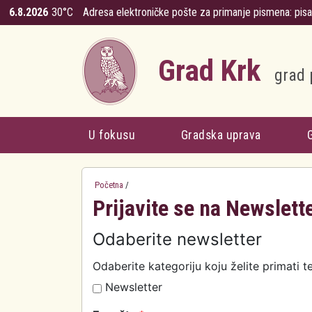
Skoči na glavni sadržaj
6.8.2026
30°C
Adresa elektroničke pošte za primanje pismena:
pis
Grad Krk
grad 
U fokusu
Gradska uprava
Početna
/
Prijavite se na Newslett
Odaberite newsletter
Odaberite kategoriju koju želite primati t
Newsletter