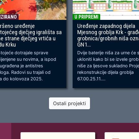
IZIRANO
U PRIPREMI
ršeno uređenje
Uređenje zapadnog dijela
tojećeg dječjeg igrališta sa
Mjesnog groblja Krk - građ
ne strane dječjeg vrtića u
grobnica/grobnih niša oz
du Krku
GN1...
ojeće dotrajale sprave
Dvije baterije niša za urne će 
jenjene su novima, a ispod
ukloniti kako bi se izvele gro
 ugrađena je antistres
niše za ljesove sukladno Proj
oga. Radovi su trajali od
rekonstrukcije dijela groblja
ja do kolovoza 2025.
67.00.25.11....
Ostali projekti