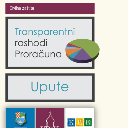
Gradsko vijeće
Plan Grada Krka
Civilna zaštita
Odluke Grada Krka (Službene novine PGŽ)
Krk 360° VR panorama
Kalendar događanja
Krk uživo
Kultura
Fotogalerije
Obrazovanje
Kalendar događanja
Zdravlje
Turistička zajednica Grada Krka
Komunalne usluge
Turistička zajednica otoka Krka
Civilni sektor (arhiva udruga)
Priča o Krku
Sport i rekreacija
Kulturno nasljeđe otoka Krka
Kulturno-turistička ruta Putovima Frankopana
Dar iz Krka