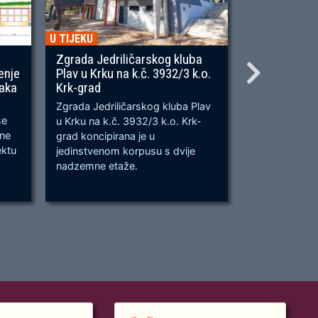
U TIJEKU
U TIJEKU
Zgrada Jedriličarskog kluba
Gradnja ner
enje
Plav u Krku na k.č. 3932/3 k.o.
OU, na predj
naka
Krk-grad
Prometnica će
Zgrada Jedriličarskog kluba Plav
prometnica u 
se
u Krku na k.č. 3932/3 k.o. Krk-
od k.č. 2209/
bne
grad koncipirana je u
odvijanju dv
ektu
jedinstvenom korpusu s dvije
dok su na kra
nadzemne etaže.