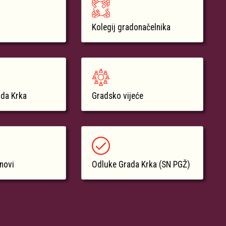
Kolegij gradonačelnika
ada Krka
Gradsko vijeće
anovi
Odluke Grada Krka (SN PGŽ)