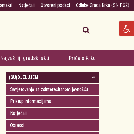
ontakti
Natječaji
Otvoreni podaci
Odluke Grada Krka (SN PGŽ)
Najvažniji gradski akti
Priča o Krku
(SU)DJELUJEM
Savjetovanja sa zainteresiranom javnošću
Pristup informacijama
Natječaji
Obrasci