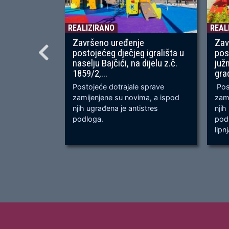
REALIZIRANO
REAL
Završeno uređenje
Zav
postojećeg dječjeg igrališta u
pos
naselju Bajčići, na dijelu z.č.
juž
1859/2,...
gra
Postojeće dotrajale sprave
Post
zamijenjene su novima, a ispod
zami
njih ugrađena je antistres
njih
podloga.
podl
lipn