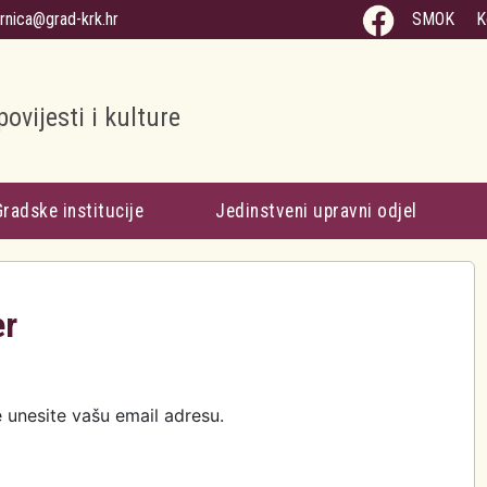
arnica@grad-krk.hr
SMOK
K
povijesti i kulture
Gradske institucije
Jedinstveni upravni odjel
er
e unesite vašu email adresu.