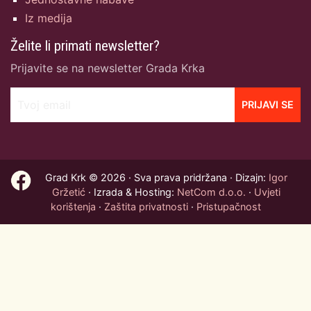
Iz medija
Želite li primati newsletter?
Prijavite se na newsletter Grada Krka
Tvoj email
PRIJAVI SE
Grad Krk © 2026 · Sva prava pridržana · Dizajn:
Igor
Gržetić
· Izrada & Hosting:
NetCom d.o.o.
·
Uvjeti
korištenja
·
Zaštita privatnosti
·
Pristupačnost