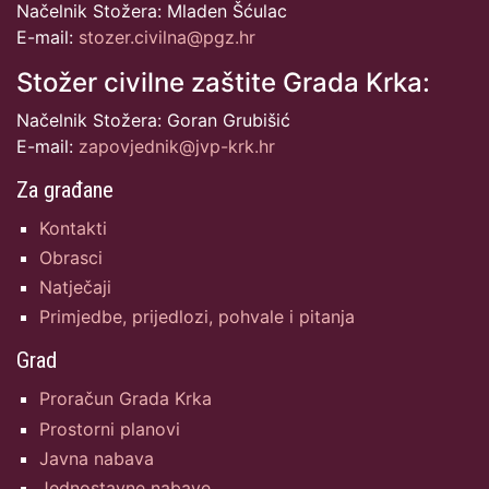
Načelnik Stožera: Mladen Šćulac
E-mail:
stozer.civilna@pgz.hr
Stožer civilne zaštite Grada Krka:
Načelnik Stožera: Goran Grubišić
E-mail:
zapovjednik@jvp-krk.hr
Za građane
Kontakti
Obrasci
Natječaji
Primjedbe, prijedlozi, pohvale i pitanja
Grad
Proračun Grada Krka
Prostorni planovi
Javna nabava
Jednostavne nabave