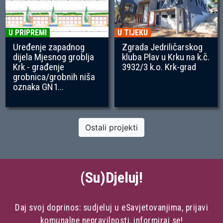
U PRIPREMI
U TIJEKU
Uređenje zapadnog
Zgrada Jedriličarskog
dijela Mjesnog groblja
kluba Plav u Krku na k.č.
Krk - građenje
3932/3 k.o. Krk-grad
grobnica/grobnih niša
oznaka GN1...
Ostali projekti
(Su)Djeluj!
Daj svoj doprinos: sudjeluj u eSavjetovanjima, prijavi
komunalne nepravilnosti, informiraj se!