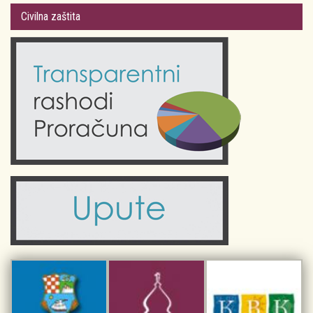
Gradsko vijeće
Plan Grada Krka
Civilna zaštita
Odluke Grada Krka (Službene novine PGŽ)
Krk 360° VR panorama
Kalendar događanja
Krk uživo
Kultura
Fotogalerije
Obrazovanje
Kalendar događanja
Zdravlje
Turistička zajednica Grada Krka
Komunalne usluge
Turistička zajednica otoka Krka
Civilni sektor (arhiva udruga)
Priča o Krku
Sport i rekreacija
Kulturno nasljeđe otoka Krka
Kulturno-turistička ruta Putovima Frankopana
Dar iz Krka