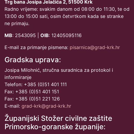
Trg bana Josipa Jelačića 2, 51500 Krk
Radno vrijeme: svakim danom od 08:00 do 11:30, te od
13:00 do 15:00 sati, osim četvrtkom kada se stranke
ne primaju.
MB
: 2543095 |
OIB
: 12405095116
E-mail za primanje pismena:
pisarnica@grad-krk.hr
Gradska uprava:
Josipa Milohnić, stručna suradnica za protokol i
informiranje
Telefon: +385 (0)51 401 111
Fax: +385 (0)51 401 151
Fax: +385 (0)51 221 126
E-mail:
grad-krk@grad-krk.hr
Županijski Stožer civilne zaštite
Primorsko-goranske županije: