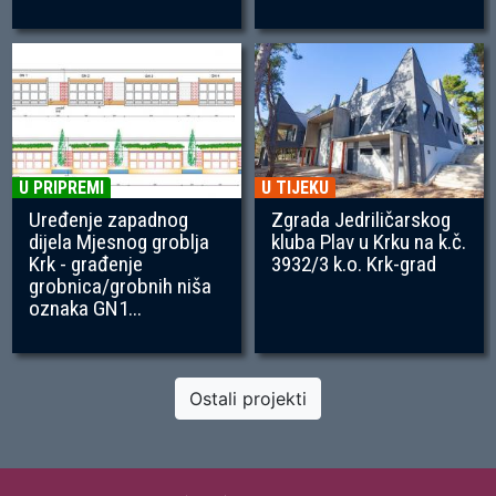
U PRIPREMI
U TIJEKU
Uređenje zapadnog
Zgrada Jedriličarskog
dijela Mjesnog groblja
kluba Plav u Krku na k.č.
Krk - građenje
3932/3 k.o. Krk-grad
grobnica/grobnih niša
oznaka GN1...
Ostali projekti