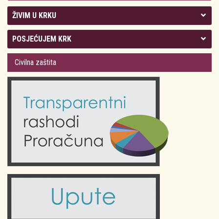
ŽIVIM U KRKU
Kolegij gradonačelnika
POSJEĆUJEM KRK
Gradsko vijeće
Plan Grada Krka
Civilna zaštita
Odluke Grada Krka (Službene novine PGŽ)
Krk 360° VR panorama
Kalendar događanja
Krk uživo
Kultura
Fotogalerije
Obrazovanje
Kalendar događanja
Zdravlje
Turistička zajednica Grada Krka
Komunalne usluge
Turistička zajednica otoka Krka
Civilni sektor (arhiva udruga)
Priča o Krku
Sport i rekreacija
Kulturno nasljeđe otoka Krka