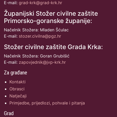
E-mail:
grad-krk@grad-krk.hr
Županijski Stožer civilne zaštite
Primorsko-goranske županije:
Načelnik Stožera: Mladen Šćulac
E-mail:
stozer.civilna@pgz.hr
Stožer civilne zaštite Grada Krka:
Načelnik Stožera: Goran Grubišić
E-mail:
zapovjednik@jvp-krk.hr
Za građane
Kontakti
Obrasci
Natječaji
Primjedbe, prijedlozi, pohvale i pitanja
Grad