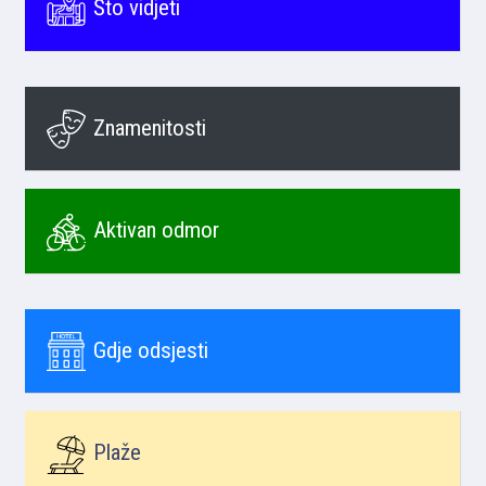
Što vidjeti
Znamenitosti
Aktivan odmor
Gdje odsjesti
Plaže