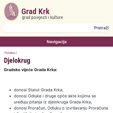
Skoči na glavni sadržaj
Grad Krk
grad povijesti i kulture
Obrazac pretrage
Pretraži
Navigacija
Početna
/
Djelokrug
Gradsko vijeće Grada Krka:
donosi Statut Grada Krka,
donosi Odluke i druge opće akte kojima se
uređuju pitanja iz djelokruga Grada Krka,
donosi Proračun, Odluku o izvršavanju Proračuna