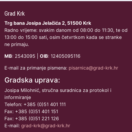
Grad Krk
Trg bana Josipa Jelačića 2, 51500 Krk
Radno vrijeme: svakim danom od 08:00 do 11:30, te od
13:00 do 15:00 sati, osim četvrtkom kada se stranke
ne primaju.
MB
: 2543095 |
OIB
: 12405095116
E-mail za primanje pismena:
pisarnica@grad-krk.hr
Gradska uprava:
Josipa Milohnić, stručna suradnica za protokol i
informiranje
Telefon: +385 (0)51 401 111
Fax: +385 (0)51 401 151
Fax: +385 (0)51 221 126
E-mail:
grad-krk@grad-krk.hr