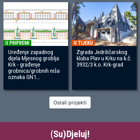
U PRIPREMI
U TIJEKU
Uređenje zapadnog
Zgrada Jedriličarskog
dijela Mjesnog groblja
kluba Plav u Krku na k.č.
Krk - građenje
3932/3 k.o. Krk-grad
grobnica/grobnih niša
oznaka GN1...
Ostali projekti
(Su)Djeluj!