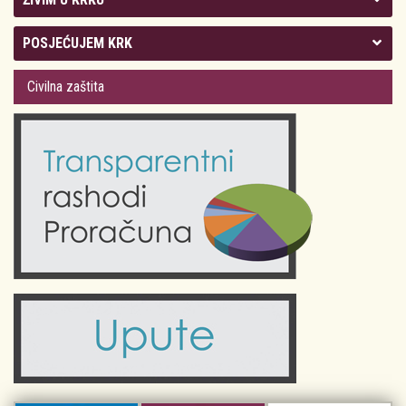
Kolegij gradonačelnika
POSJEĆUJEM KRK
Gradsko vijeće
Plan Grada Krka
Civilna zaštita
Odluke Grada Krka (Službene novine PGŽ)
Krk 360° VR panorama
Kalendar događanja
Krk uživo
Kultura
Fotogalerije
Obrazovanje
Kalendar događanja
Zdravlje
Turistička zajednica Grada Krka
Komunalne usluge
Turistička zajednica otoka Krka
Civilni sektor (arhiva udruga)
Priča o Krku
Sport i rekreacija
Kulturno nasljeđe otoka Krka
Kulturno-turistička ruta Putovima Frankopana