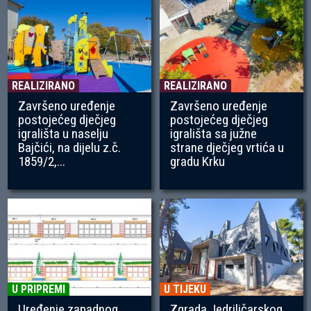
REALIZIRANO
REALIZIRANO
Završeno uređenje
Završeno uređenje
postojećeg dječjeg
postojećeg dječjeg
igrališta u naselju
igrališta sa južne
Bajčići, na dijelu z.č.
strane dječjeg vrtića u
1859/2,...
gradu Krku
U PRIPREMI
U TIJEKU
Uređenje zapadnog
Zgrada Jedriličarskog