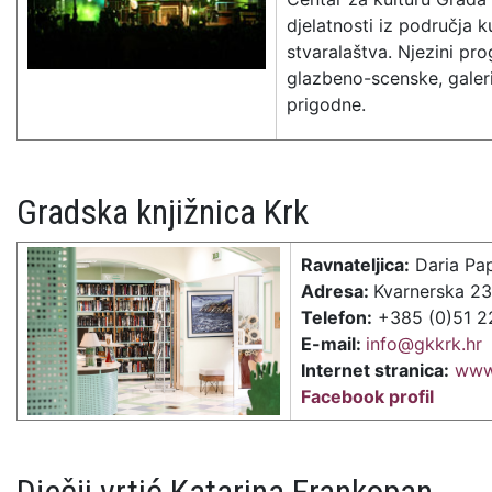
djelatnosti iz područja 
stvaralaštva. Njezini pro
glazbeno-scenske, galerij
prigodne.
Gradska knjižnica Krk
Ravnateljica:
Daria Pa
Adresa:
Kvarnerska 23
Telefon:
+385 (0)51 2
E-mail:
info@gkkrk.hr
Internet stranica:
www
Facebook profil