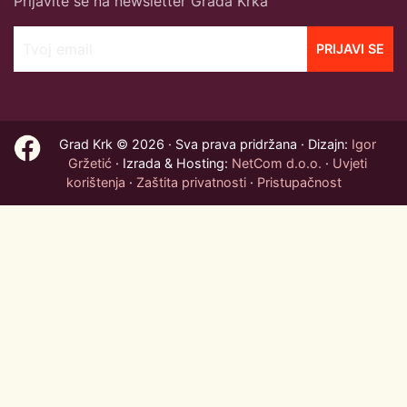
Prijavite se na newsletter Grada Krka
Tvoj email
PRIJAVI SE
Grad Krk © 2026 · Sva prava pridržana · Dizajn:
Igor
Gržetić
· Izrada & Hosting:
NetCom d.o.o.
·
Uvjeti
korištenja
·
Zaštita privatnosti
·
Pristupačnost