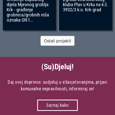
dijela Mjesnog groblja
kluba Plav u Krku na k.č.
Krk - građenje
3932/3 k.o. Krk-grad
grobnica/grobnih niša
oznaka GN1...
Ostali projekti
(Su)Djeluj!
Daj svoj doprinos: sudjeluj u eSavjetovanjima, prijavi
komunalne nepravilnosti, informiraj se!
Saznaj kako