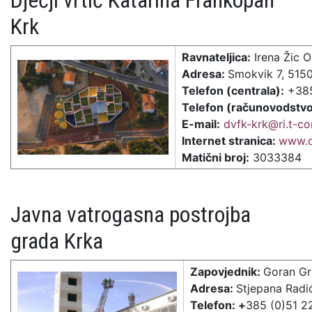
Dječji vrtić Katarina Frankopan
Krk
Ravnateljica:
Irena Žic Or
Adresa:
Smokvik 7, 515
Telefon (centrala):
+385
Telefon (računovodstvo
E-mail:
dvfk-krk@ri.t-co
Internet stranica:
www.d
Matični broj:
3033384
Javna vatrogasna postrojba
grada Krka
Zapovjednik:
Goran Gr
Adresa:
Stjepana Radi
Telefon: +
385 (0)51 2