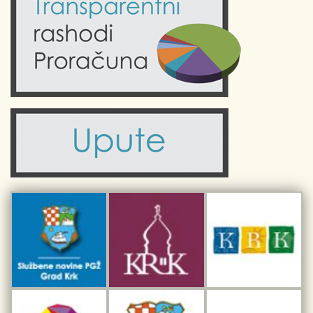
Kultura
Fotogalerije
Obrazovanje
Kalendar događanja
Zdravlje
Turistička zajednica Grada Krka
Komunalne usluge
Turistička zajednica otoka Krka
Civilni sektor (arhiva udruga)
Priča o Krku
Sport i rekreacija
Kulturno nasljeđe otoka Krka
Kulturno-turistička ruta Putovima Frankopana
Dar iz Krka
Interpretacijski centar pomorske baštine