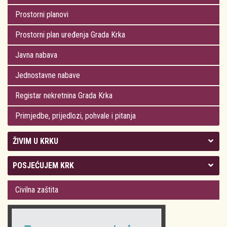
Prostorni planovi
Prostorni plan uređenja Grada Krka
Javna nabava
Jednostavne nabave
Registar nekretnina Grada Krka
Primjedbe, prijedlozi, pohvale i pitanja
ŽIVIM U KRKU
Kolegij gradonačelnika
POSJEĆUJEM KRK
Gradsko vijeće
Plan Grada Krka
Civilna zaštita
Odluke Grada Krka (Službene novine PGŽ)
Krk 360° VR panorama
Kalendar događanja
Krk uživo