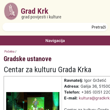
Skoči na glavni sadržaj
Grad Krk
grad povijesti i kulture
Obrazac pretrage
Pretraži
Navigacija
Početna
/
Gradske ustanove
Centar za kulturu Grada Krka
Ravnatelj:
Igor Gržetić
Adresa:
Galija 36, 5150
Telefon:
+385 (0)51 22
E-mail:
kultura@gradkrk
Centar za kulturu Grada