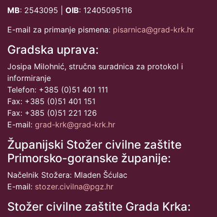
MB
: 2543095 |
OIB
: 12405095116
E-mail za primanje pismena:
pisarnica@grad-krk.hr
Gradska uprava:
Josipa Milohnić, stručna suradnica za protokol i
informiranje
Telefon: +385 (0)51 401 111
Fax: +385 (0)51 401 151
Fax: +385 (0)51 221 126
E-mail:
grad-krk@grad-krk.hr
Županijski Stožer civilne zaštite
Primorsko-goranske županije:
Načelnik Stožera: Mladen Šćulac
E-mail:
stozer.civilna@pgz.hr
Stožer civilne zaštite Grada Krka: