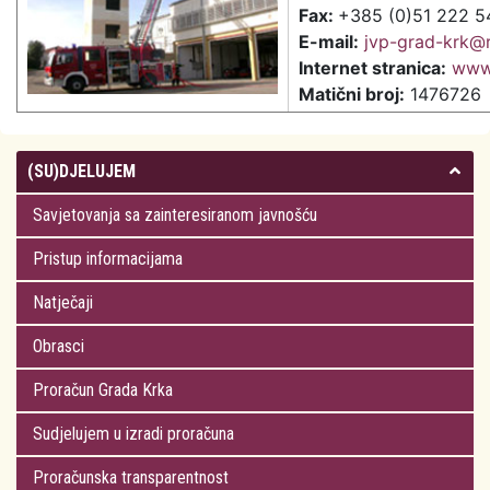
Fax:
+385 (0)51 222 5
E-mail:
jvp-grad-krk@r
Internet stranica:
www.
Matični broj:
1476726
(SU)DJELUJEM
Savjetovanja sa zainteresiranom javnošću
Pristup informacijama
Natječaji
Obrasci
Proračun Grada Krka
Sudjelujem u izradi proračuna
Proračunska transparentnost