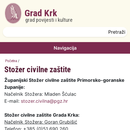
Skoči na glavni sadržaj
Grad Krk
grad povijesti i kulture
Obrazac pretrage
Pretraži
Navigacija
Početna
/
Stožer civilne zaštite
Županijski Stožer civilne zaštite Primorsko-goranske
županije:
Načelnik Stožera: Mladen Šćulac
E-mail:
stozer.civilna@pgz.hr
Stožer civilne zaštite Grada Krka:
Načelnik Stožera: Goran Grubišić
Telefon: +385 (0)51 690 260