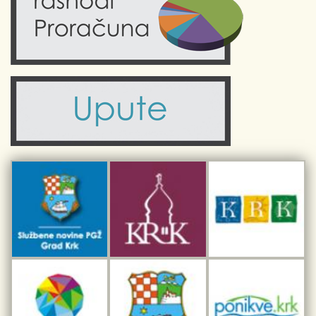
Obrazovanje
Kalendar događanja
Zdravlje
Turistička zajednica Grada Krka
Komunalne usluge
Turistička zajednica otoka Krka
Civilni sektor (arhiva udruga)
Priča o Krku
Sport i rekreacija
Kulturno nasljeđe otoka Krka
Kulturno-turistička ruta Putovima Frankopana
Dar iz Krka
Interpretacijski centar pomorske baštine