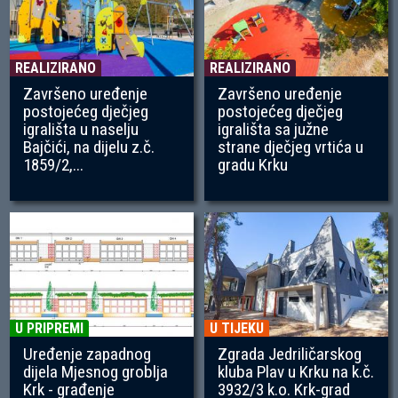
REALIZIRANO
REALIZIRANO
Završeno uređenje
Završeno uređenje
postojećeg dječjeg
postojećeg dječjeg
igrališta u naselju
igrališta sa južne
Bajčići, na dijelu z.č.
strane dječjeg vrtića u
1859/2,...
gradu Krku
U PRIPREMI
U TIJEKU
Uređenje zapadnog
Zgrada Jedriličarskog
dijela Mjesnog groblja
kluba Plav u Krku na k.č.
Krk - građenje
3932/3 k.o. Krk-grad