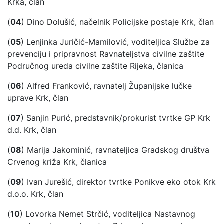
Krka, član
(
04
) Dino Dolušić, načelnik Policijske postaje Krk, član
(
05
) Lenjinka Juričić-Mamilović, voditeljica Službe za
prevenciju i pripravnost Ravnateljstva civilne zaštite
Područnog ureda civilne zaštite Rijeka, članica
(
06
) Alfred Franković, ravnatelj Županijske lučke
uprave Krk, član
(
07
) Sanjin Purić, predstavnik/prokurist tvrtke GP Krk
d.d. Krk, član
(
08
) Marija Jakominić, ravnateljica Gradskog društva
Crvenog križa Krk, članica
(
09
) Ivan Jurešić, direktor tvrtke Ponikve eko otok Krk
d.o.o. Krk, član
(
10
) Lovorka Nemet Strčić, voditeljica Nastavnog