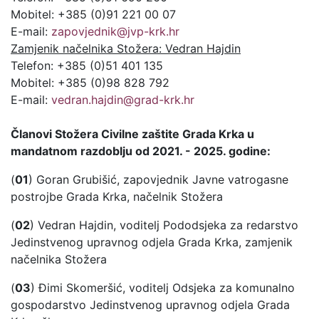
Mobitel: +385 (0)91 221 00 07
E-mail:
zapovjednik@jvp-krk.hr
Zamjenik načelnika Stožera: Vedran Hajdin
Telefon: +385 (0)51 401 135
Mobitel: +385 (0)98 828 792
E-mail:
vedran.hajdin@grad-krk.hr
Članovi Stožera Civilne zaštite Grada Krka u
mandatnom razdoblju od 2021. - 2025. godine:
(
01
) Goran Grubišić, zapovjednik Javne vatrogasne
postrojbe Grada Krka, načelnik Stožera
(
02
) Vedran Hajdin, voditelj Pododsjeka za redarstvo
Jedinstvenog upravnog odjela Grada Krka, zamjenik
načelnika Stožera
(
03
) Đimi Skomeršić, voditelj Odsjeka za komunalno
gospodarstvo Jedinstvenog upravnog odjela Grada