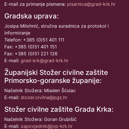
E-mail za primanje pismena:
pisarnica@grad-krk.hr
Gradska uprava:
Josipa Milohnić, stručna suradnica za protokol i
informiranje
Telefon: +385 (0)51 401 111
Fax: +385 (0)51 401 151
Fax: +385 (0)51 221 126
E-mail:
grad-krk@grad-krk.hr
Županijski Stožer civilne zaštite
Primorsko-goranske županije:
Načelnik Stožera: Mladen Šćulac
E-mail:
stozer.civilna@pgz.hr
Stožer civilne zaštite Grada Krka:
Načelnik Stožera: Goran Grubišić
E-mail:
zapovjednik@jvp-krk.hr