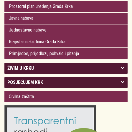
Prostorni plan uređenja Grada Krka
Javna nabava
Jednostavne nabave
Registar nekretnina Grada Krka
Primjedbe, prijedlozi, pohvale i pitanja
ŽIVIM U KRKU
Kolegij gradonačelnika
POSJEĆUJEM KRK
Gradsko vijeće
Plan Grada Krka
Civilna zaštita
Odluke Grada Krka (Službene novine PGŽ)
Krk 360° VR panorama
Kalendar događanja
Krk uživo
Kultura
Fotogalerije