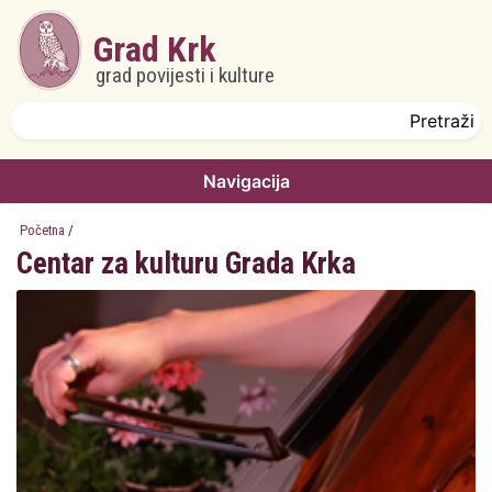
Skoči na glavni sadržaj
Grad Krk
grad povijesti i kulture
Obrazac pretrage
Pretraži
Navigacija
Početna
/
Centar za kulturu Grada Krka