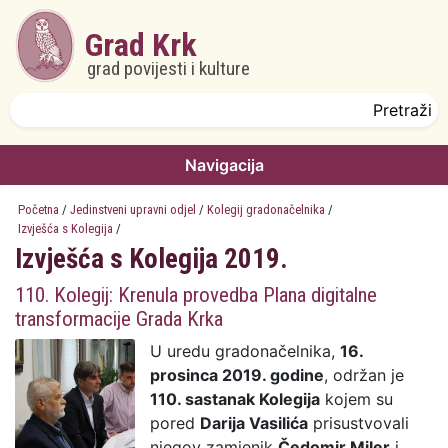
Skoči na glavni sadržaj
Grad Krk
grad povijesti i kulture
Obrazac pretrage
Pretraži
Navigacija
Početna
/
Jedinstveni upravni odjel
/
Kolegij gradonačelnika
/
Izvješća s Kolegija
/
Izvješća s Kolegija 2019.
110. Kolegij: Krenula provedba Plana digitalne
transformacije Grada Krka
U uredu gradonačelnika,
16.
prosinca 2019. godine
, održan je
110. sastanak Kolegija
kojem su
pored
Darija Vasilića
prisustvovali
njegov zamjenik
Čedomir Miler
i