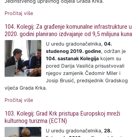
Jedinstvenog upravnog odjela Grada Krka.
Pročitaj više
o 107. Kolegij: U pripremi Strategija
upravljanja imovinom Grada Krka
104. Kolegij: Za građenje komunalne infrastrukture u
2020. godini planirano izdvajanje od 9,5 milijuna kuna
U uredu gradonačelnika,
04.
studenog 2019. godine
, održan je
104. sastanak Kolegija
kojem su
pored Darija Vasilića prisustvovali
njegov zamjenik Čedomir Miler i
Josip Brusić, predsjednik Gradskog
vijeća Grada Krka.
Pročitaj više
o 104. Kolegij: Za građenje komunalne
infrastrukture u 2020. godini planirano
103. Kolegij: Grad Krk pristupa Europskoj mreži
izdvajanje od 9,5 milijuna kuna
kulturnog turizma (ECTN)
U uredu gradonačelnika,
28.