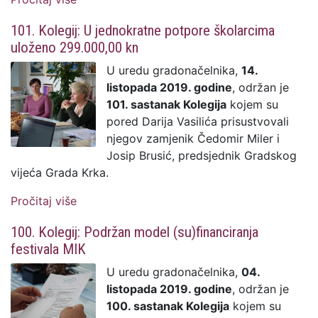
studentskih stipendija
101. Kolegij: U jednokratne potpore školarcima
uloženo 299.000,00 kn
U uredu gradonačelnika,
14.
listopada 2019. godine
, održan je
101. sastanak Kolegija
kojem su
pored Darija Vasilića prisustvovali
njegov zamjenik Čedomir Miler i
Josip Brusić, predsjednik Gradskog
vijeća Grada Krka.
Pročitaj više
o 101. Kolegij: U jednokratne potpore
školarcima uloženo 299.000,00 kn
100. Kolegij: Podržan model (su)financiranja
festivala MIK
U uredu gradonačelnika,
04.
listopada 2019. godine
, održan je
100. sastanak Kolegija
kojem su