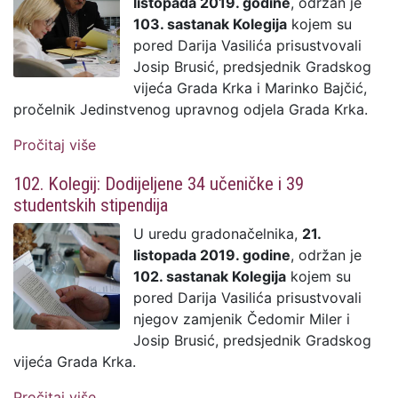
listopada 2019. godine
, održan je
103. sastanak Kolegija
kojem su
pored Darija Vasilića prisustvovali
Josip Brusić, predsjednik Gradskog
vijeća Grada Krka i Marinko Bajčić,
pročelnik Jedinstvenog upravnog odjela Grada Krka.
Pročitaj više
o 103. Kolegij: Grad Krk pristupa Europskoj
mreži kulturnog turizma (ECTN)
102. Kolegij: Dodijeljene 34 učeničke i 39
studentskih stipendija
U uredu gradonačelnika,
21.
listopada 2019. godine
, održan je
102. sastanak Kolegija
kojem su
pored Darija Vasilića prisustvovali
njegov zamjenik Čedomir Miler i
Josip Brusić, predsjednik Gradskog
vijeća Grada Krka.
Pročitaj više
o 102. Kolegij: Dodijeljene 34 učeničke i 39