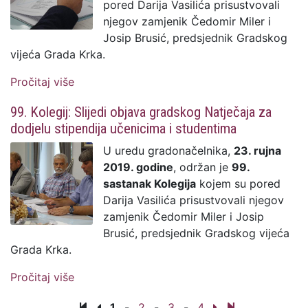
pored Darija Vasilića prisustvovali
njegov zamjenik Čedomir Miler i
Josip Brusić, predsjednik Gradskog
vijeća Grada Krka.
Pročitaj više
o 100. Kolegij: Podržan model
(su)financiranja festivala MIK
99. Kolegij: Slijedi objava gradskog Natječaja za
dodjelu stipendija učenicima i studentima
U uredu gradonačelnika,
23. rujna
2019. godine
, održan je
99.
sastanak Kolegija
kojem su pored
Darija Vasilića prisustvovali njegov
zamjenik Čedomir Miler i Josip
Brusić, predsjednik Gradskog vijeća
Grada Krka.
Pročitaj više
o 99. Kolegij: Slijedi objava gradskog
Natječaja za dodjelu stipendija učenicima i
1
-
2
-
3
-
4