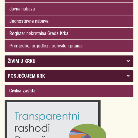
Javna nabava
Jednostavne nabave
Registar nekretnina Grada Krka
Primjedbe, prijedlozi, pohvale i pitanja
ŽIVIM U KRKU
Kolegij gradonačelnika
POSJEĆUJEM KRK
Gradsko vijeće
Plan Grada Krka
Civilna zaštita
Odluke Grada Krka (Službene novine PGŽ)
Krk 360° VR panorama
Kalendar događanja
Krk uživo
Kultura
Fotogalerije
Obrazovanje
Kalendar događanja