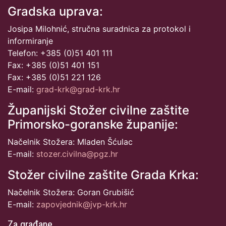
Gradska uprava:
Josipa Milohnić, stručna suradnica za protokol i
informiranje
Telefon: +385 (0)51 401 111
Fax: +385 (0)51 401 151
Fax: +385 (0)51 221 126
E-mail:
grad-krk@grad-krk.hr
Županijski Stožer civilne zaštite
Primorsko-goranske županije:
Načelnik Stožera: Mladen Šćulac
E-mail:
stozer.civilna@pgz.hr
Stožer civilne zaštite Grada Krka:
Načelnik Stožera: Goran Grubišić
E-mail:
zapovjednik@jvp-krk.hr
Za građane