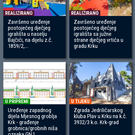
REALIZIRANO
REALIZIRANO
Završeno uređenje
Završeno uređenje
postojećeg dječjeg
postojećeg dječjeg
igrališta u naselju
igrališta sa južne
Bajčići, na dijelu z.č.
strane dječjeg vrtića u
1859/2,...
gradu Krku
U PRIPREMI
U TIJEKU
Uređenje zapadnog
Zgrada Jedriličarskog
dijela Mjesnog groblja
kluba Plav u Krku na k.č.
Krk - građenje
3932/3 k.o. Krk-grad
grobnica/grobnih niša
oznaka GN1...