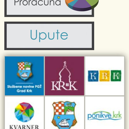
Zdravlje
Turistička zajednica Grada Krka
Komunalne usluge
Turistička zajednica otoka Krka
Civilni sektor (arhiva udruga)
Priča o Krku
Sport i rekreacija
Kulturno nasljeđe otoka Krka
Kulturno-turistička ruta Putovima Frankopana
Dar iz Krka
Interpretacijski centar pomorske baštine