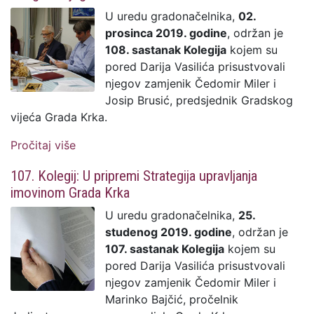
U uredu gradonačelnika,
02.
prosinca 2019. godine
, održan je
108. sastanak Kolegija
kojem su
pored Darija Vasilića prisustvovali
njegov zamjenik Čedomir Miler i
Josip Brusić, predsjednik Gradskog
vijeća Grada Krka.
Pročitaj više
o 108. Kolegij: Usvojen prijedlog II. Izmjene
ovogodišnjeg Proračuna
107. Kolegij: U pripremi Strategija upravljanja
imovinom Grada Krka
U uredu gradonačelnika,
25.
studenog 2019. godine
, održan je
107. sastanak Kolegija
kojem su
pored Darija Vasilića prisustvovali
njegov zamjenik Čedomir Miler i
Marinko Bajčić, pročelnik