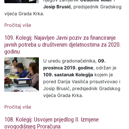
Josip Brusić
, predsjednik Gradskog
vijeća Grada Krka.
Pročitaj više
o 110. Kolegij: Krenula provedba Plana
digitalne transformacije Grada Krka
109. Kolegij: Najavljen Javni poziv za financiranje
javnih potreba u društvenim djelatnostima za 2020.
godinu
U uredu gradonačelnika,
09.
prosinca 2019. godine
, održan je
109. sastanak Kolegija
kojem je
pored Darija Vasilića prisustvovao i
Josip Brusić, predsjednik Gradskog
vijeća Grada Krka.
Pročitaj više
o 109. Kolegij: Najavljen Javni poziv za
financiranje javnih potreba u društvenim
108. Kolegij: Usvojen prijedlog II. Izmjene
djelatnostima za 2020. godinu
ovogodišnjeg Proračuna