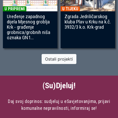
U PRIPREMI
U TIJEKU
Uređenje zapadnog
Zgrada Jedriličarskog
dijela Mjesnog groblja
kluba Plav u Krku na k.č.
Krk - građenje
3932/3 k.o. Krk-grad
grobnica/grobnih niša
oznaka GN1...
Ostali projekti
(Su)Djeluj!
Daj svoj doprinos: sudjeluj u eSavjetovanjima, prijavi
komunalne nepravilnosti, informiraj se!