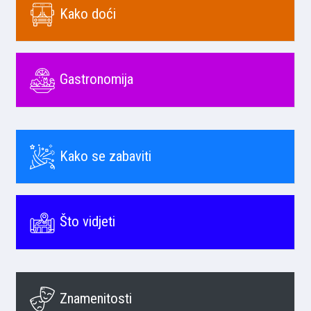
Kako doći
Gastronomija
Kako se zabaviti
Što vidjeti
Znamenitosti