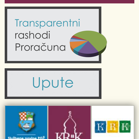
Odluke Grada Krka (Službene novine PGŽ)
Krk 360° VR panorama
Kalendar događanja
Krk uživo
Kultura
Fotogalerije
Obrazovanje
Kalendar događanja
Zdravlje
Turistička zajednica Grada Krka
Komunalne usluge
Turistička zajednica otoka Krka
Civilni sektor (arhiva udruga)
Priča o Krku
Sport i rekreacija
Kulturno nasljeđe otoka Krka
Kulturno-turistička ruta Putovima Frankopana
Dar iz Krka
Interpretacijski centar pomorske baštine