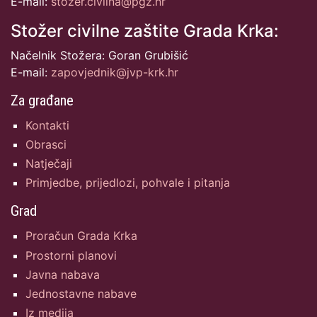
E-mail:
stozer.civilna@pgz.hr
Stožer civilne zaštite Grada Krka:
Načelnik Stožera: Goran Grubišić
E-mail:
zapovjednik@jvp-krk.hr
Za građane
Kontakti
Obrasci
Natječaji
Primjedbe, prijedlozi, pohvale i pitanja
Grad
Proračun Grada Krka
Prostorni planovi
Javna nabava
Jednostavne nabave
Iz medija