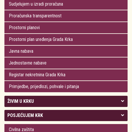
Sudjelujem u izradi proračuna
Proračunska transparentnost
Prostorni planovi
Prostorni plan uređenja Grada Krka
Javna nabava
Jednostavne nabave
Registar nekretnina Grada Krka
Primjedbe, prijedlozi, pohvale i pitanja
ŽIVIM U KRKU
Kolegij gradonačelnika
POSJEĆUJEM KRK
Gradsko vijeće
Plan Grada Krka
Civilna zaštita