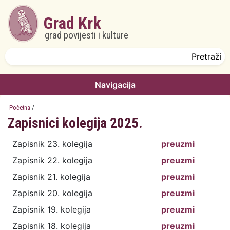
Skoči na glavni sadržaj
Grad Krk
grad povijesti i kulture
Obrazac pretrage
Pretraži
Navigacija
Početna
/
Zapisnici kolegija 2025.
Zapisnik 23. kolegija
preuzmi
Zapisnik 22. kolegija
preuzmi
Zapisnik 21. kolegija
preuzmi
Zapisnik 20. kolegija
preuzmi
Zapisnik 19. kolegija
preuzmi
Zapisnik 18. kolegija
preuzmi