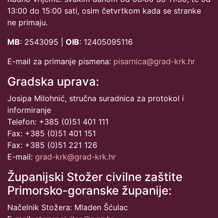
13:00 do 15:00 sati, osim četvrtkom kada se stranke
ne primaju.
MB
: 2543095 |
OIB
: 12405095116
E-mail za primanje pismena:
pisarnica@grad-krk.hr
Gradska uprava:
Josipa Milohnić, stručna suradnica za protokol i
informiranje
Telefon: +385 (0)51 401 111
Fax: +385 (0)51 401 151
Fax: +385 (0)51 221 126
E-mail:
grad-krk@grad-krk.hr
Županijski Stožer civilne zaštite
Primorsko-goranske županije:
Načelnik Stožera: Mladen Šćulac