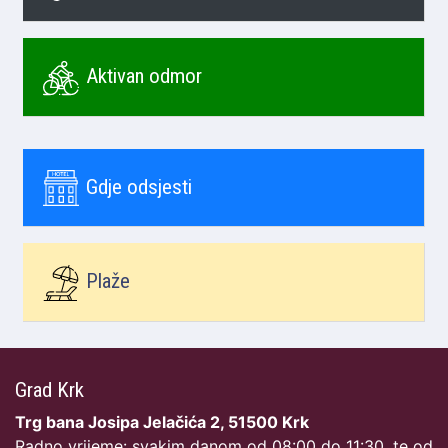
Aktivan odmor
Gdje odsjesti
Plaže
Grad Krk
Trg bana Josipa Jelačića 2, 51500 Krk
Radno vrijeme: svakim danom od 08:00 do 11:30, te od