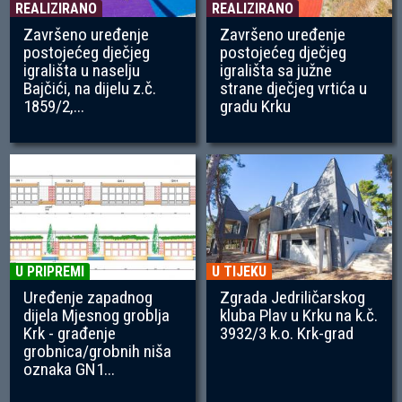
REALIZIRANO
REALIZIRANO
Završeno uređenje
Završeno uređenje
postojećeg dječjeg
postojećeg dječjeg
igrališta u naselju
igrališta sa južne
Bajčići, na dijelu z.č.
strane dječjeg vrtića u
1859/2,...
gradu Krku
U PRIPREMI
U TIJEKU
Uređenje zapadnog
Zgrada Jedriličarskog
dijela Mjesnog groblja
kluba Plav u Krku na k.č.
Krk - građenje
3932/3 k.o. Krk-grad
grobnica/grobnih niša
oznaka GN1...