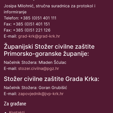
Josipa Milohnić, stručna suradnica za protokol i
informiranje
Telefon: +385 (0)51 401 111
Fax: +385 (0)51 401 151
Fax: +385 (0)51 221 126
E-mail:
grad-krk@grad-krk.hr
Županijski Stožer civilne zaštite
Primorsko-goranske županije:
Načelnik Stožera: Mladen Šćulac
E-mail:
stozer.civilna@pgz.hr
Stožer civilne zaštite Grada Krka:
Načelnik Stožera: Goran Grubišić
E-mail:
zapovjednik@jvp-krk.hr
Za građane
Kontakti