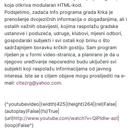
koja otkriva modularan HTML-kod.
Podsjetimo, zadaća Info programa grada Krka je
prenošenje dvojezičnih informacija o događanjima, ali i
ostalih važnih obavijesti, kojima raspolažu gradske
ustanove i poduzeća, udruge, klubovi, mjesni odbori,
gospodarski subjekti i svi ostali koji brinu o što
sadržajnijem boravku krčkih gostiju. Sam program
riješen je u formi video-stranica, a planirano je da u
njegovo uređivanje neposredno budu uključeni svi
subjekti koji raspolažu informacijama od javnog
interesa. Iste se s ciljem objave mogu proslijediti na e-
mail:
citezrg@yahoo.com
.
{^youtubevideo|(width)425|(height)264|(rel)False|
(autoplay)False|(fs)True|
(url)
http://www.youtube.com/watch?v=QlPIdlw-azI
|
(loop)False^}