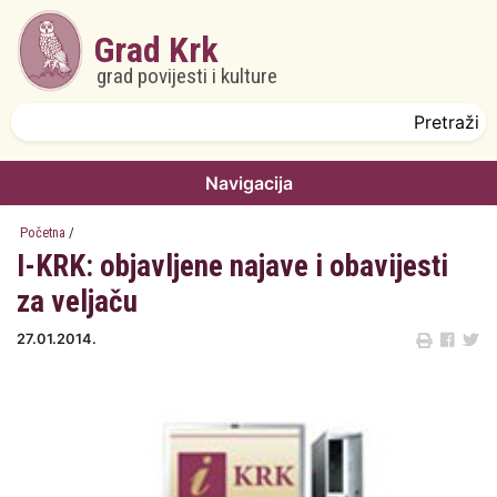
Skoči na glavni sadržaj
Grad Krk
grad povijesti i kulture
Obrazac pretrage
Pretraži
Navigacija
Početna
/
I-KRK: objavljene najave i obavijesti
za veljaču
27.01.2014.