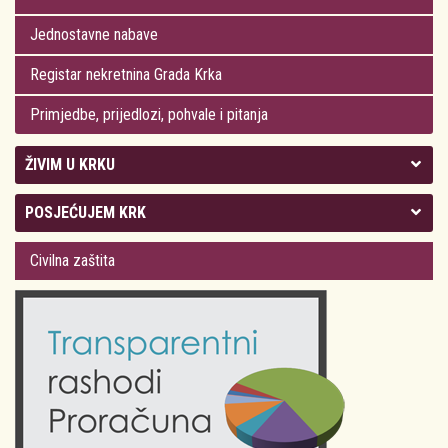
Jednostavne nabave
Registar nekretnina Grada Krka
Primjedbe, prijedlozi, pohvale i pitanja
ŽIVIM U KRKU
Kolegij gradonačelnika
POSJEĆUJEM KRK
Gradsko vijeće
Plan Grada Krka
Civilna zaštita
Odluke Grada Krka (Službene novine PGŽ)
Krk 360° VR panorama
Kalendar događanja
Krk uživo
Kultura
Fotogalerije
Obrazovanje
Kalendar događanja
Zdravlje