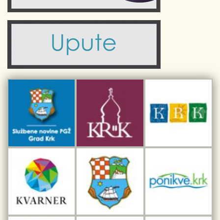
Turistička zajednica Grada Krka
Komunalne usluge
Turistička zajednica otoka Krka
Civilni sektor (arhiva udruga)
Priča o Krku
Sport i rekreacija
Kulturno nasljeđe otoka Krka
Kulturno-turistička ruta Putovima Frankopana
Dar iz Krka
Interpretacijski centar pomorske baštine