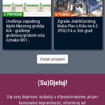
U PRIPREMI
U TIJEKU
Uređenje zapadnog
Zgrada Jedriličarskog
dijela Mjesnog groblja
kluba Plav u Krku na k.č.
Krk - građenje
3932/3 k.o. Krk-grad
grobnica/grobnih niša
oznaka GN1...
Ostali projekti
(Su)Djeluj!
Daj svoj doprinos: sudjeluj u eSavjetovanjima, prijavi
komunalne nepravilnosti, informiraj se!