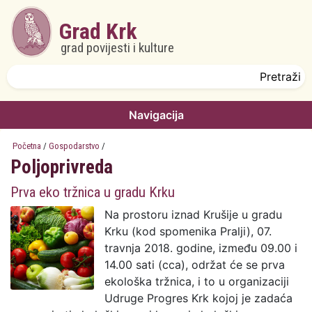
Skoči na glavni sadržaj
Grad Krk
grad povijesti i kulture
Obrazac pretrage
Pretraži
Navigacija
Početna
/
Gospodarstvo
/
Poljoprivreda
Prva eko tržnica u gradu Krku
Na prostoru iznad Krušije u gradu
Krku (kod spomenika Pralji), 07.
travnja 2018. godine, između 09.00 i
14.00 sati (cca), održat će se prva
ekološka tržnica, i to u organizaciji
Udruge Progres Krk kojoj je zadaća