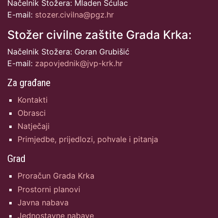
Načelnik Stožera: Mladen Šćulac
E-mail:
stozer.civilna@pgz.hr
Stožer civilne zaštite Grada Krka:
Načelnik Stožera: Goran Grubišić
E-mail:
zapovjednik@jvp-krk.hr
Za građane
Kontakti
Obrasci
Natječaji
Primjedbe, prijedlozi, pohvale i pitanja
Grad
Proračun Grada Krka
Prostorni planovi
Javna nabava
Jednostavne nabave