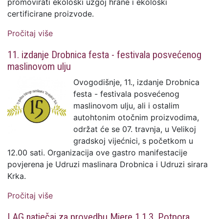
promovirati ekološki uzgoj hrane i ekološki
certificirane proizvode.
Pročitaj više
o Prva eko tržnica u gradu Krku
11. izdanje Drobnica festa - festivala posvećenog
maslinovom ulju
Ovogodišnje, 11., izdanje Drobnica
festa - festivala posvećenog
maslinovom ulju, ali i ostalim
autohtonim otočnim proizvodima,
održat će se 07. travnja, u Velikoj
gradskoj vijećnici, s početkom u
12.00 sati. Organizacija ove gastro manifestacije
povjerena je Udruzi maslinara Drobnica i Udruzi sirara
Krka.
Pročitaj više
o 11. izdanje Drobnica festa - festivala
posvećenog maslinovom ulju
LAG natječaj za provedbu Mjere 1.1.3. Potpora