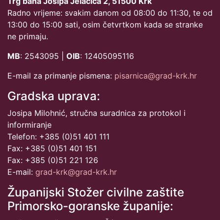
Trg bana Josipa Jelačića 2, 51500 Krk
Radno vrijeme: svakim danom od 08:00 do 11:30, te od
13:00 do 15:00 sati, osim četvrtkom kada se stranke
ne primaju.
MB
: 2543095 |
OIB
: 12405095116
E-mail za primanje pismena:
pisarnica@grad-krk.hr
Gradska uprava:
Josipa Milohnić, stručna suradnica za protokol i
informiranje
Telefon: +385 (0)51 401 111
Fax: +385 (0)51 401 151
Fax: +385 (0)51 221 126
E-mail:
grad-krk@grad-krk.hr
Županijski Stožer civilne zaštite
Primorsko-goranske županije: