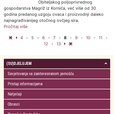
Obiteljskog poljoprivrednog
gospodarstva Magriž iz Kornića, već više od 30
godina predanog uzgoju ovaca i proizvodnji daleko
najnagrađivanijeg otočnog ovčjeg sira.
Pročitaj više
o Stigla nova priznanja za ovčje sireve
OPG-a Magriž
4
-
5
-
6
-
7
-
8
-
9
-
10
-
11
-
12
-
13
(SU)DJELUJEM
Savjetovanja sa zainteresiranom javnošću
Pristup informacijama
Natječaji
Obrasci