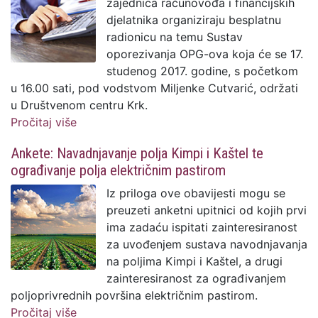
zajednica računovođa i financijskih
djelatnika organiziraju besplatnu
radionicu na temu Sustav
oporezivanja OPG-ova koja će se 17.
studenog 2017. godine, s početkom
u 16.00 sati, pod vodstvom Miljenke Cutvarić, održati
u Društvenom centru Krk.
Pročitaj više
o Radionica: Sustav oporezivanja OPG-
ova
Ankete: Navadnjavanje polja Kimpi i Kaštel te
ograđivanje polja električnim pastirom
Iz priloga ove obavijesti mogu se
preuzeti anketni upitnici od kojih prvi
ima zadaću ispitati zainteresiranost
za uvođenjem sustava navodnjavanja
na poljima Kimpi i Kaštel, a drugi
zainteresiranost za ograđivanjem
poljoprivrednih površina električnim pastirom.
Pročitaj više
o Ankete: Navadnjavanje polja Kimpi i