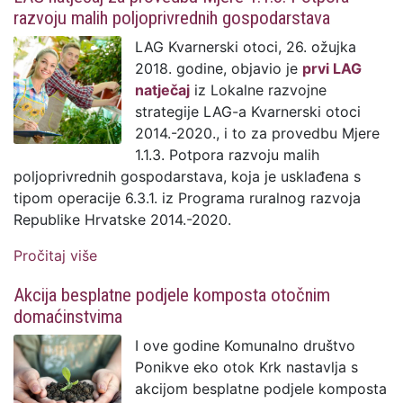
razvoju malih poljoprivrednih gospodarstava
LAG Kvarnerski otoci, 26. ožujka
2018. godine, objavio je
prvi LAG
natječaj
iz Lokalne razvojne
strategije LAG-a Kvarnerski otoci
2014.-2020., i to za provedbu Mjere
1.1.3. Potpora razvoju malih
poljoprivrednih gospodarstava, koja je usklađena s
tipom operacije 6.3.1. iz Programa ruralnog razvoja
Republike Hrvatske 2014.-2020.
Pročitaj više
o LAG natječaj za provedbu Mjere 1.1.3.
Potpora razvoju malih poljoprivrednih
Akcija besplatne podjele komposta otočnim
gospodarstava
domaćinstvima
I ove godine Komunalno društvo
Ponikve eko otok Krk nastavlja s
akcijom besplatne podjele komposta