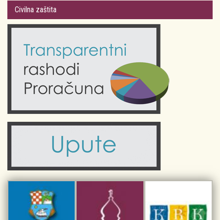
Gradsko vijeće
Plan Grada Krka
Civilna zaštita
Odluke Grada Krka (Službene novine PGŽ)
Krk 360° VR panorama
Kalendar događanja
Krk uživo
Kultura
Fotogalerije
Obrazovanje
Kalendar događanja
Zdravlje
Turistička zajednica Grada Krka
Komunalne usluge
Turistička zajednica otoka Krka
Civilni sektor (arhiva udruga)
Priča o Krku
Sport i rekreacija
Kulturno nasljeđe otoka Krka
Kulturno-turistička ruta Putovima Frankopana
Dar iz Krka