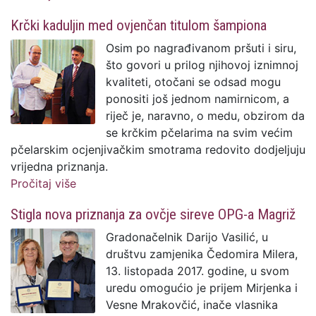
Kaštel te ograđivanje polja električnim
Krčki kaduljin med ovjenčan titulom šampiona
pastirom
Osim po nagrađivanom pršuti i siru,
što govori u prilog njihovoj iznimnoj
kvaliteti, otočani se odsad mogu
ponositi još jednom namirnicom, a
riječ je, naravno, o medu, obzirom da
se krčkim pčelarima na svim većim
pčelarskim ocjenjivačkim smotrama redovito dodjeljuju
vrijedna priznanja.
Pročitaj više
o Krčki kaduljin med ovjenčan titulom
šampiona
Stigla nova priznanja za ovčje sireve OPG-a Magriž
Gradonačelnik Darijo Vasilić, u
društvu zamjenika Čedomira Milera,
13. listopada 2017. godine, u svom
uredu omogućio je prijem Mirjenka i
Vesne Mrakovčić, inače vlasnika