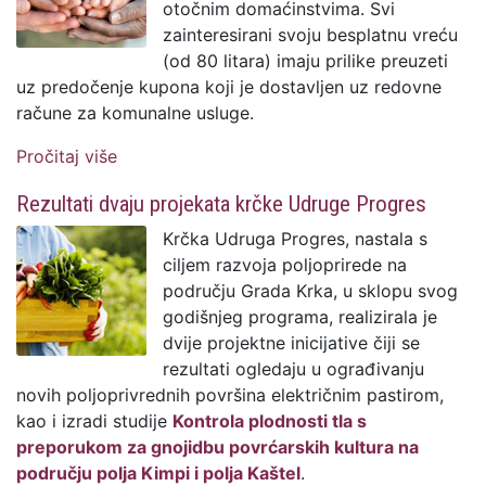
otočnim domaćinstvima. Svi
zainteresirani svoju besplatnu vreću
(od 80 litara) imaju prilike preuzeti
uz predočenje kupona koji je dostavljen uz redovne
račune za komunalne usluge.
Pročitaj više
o Akcija besplatne podjele komposta
otočnim domaćinstvima
Rezultati dvaju projekata krčke Udruge Progres
Krčka Udruga Progres, nastala s
ciljem razvoja poljoprirede na
području Grada Krka, u sklopu svog
godišnjeg programa, realizirala je
dvije projektne inicijative čiji se
rezultati ogledaju u ograđivanju
novih poljoprivrednih površina električnim pastirom,
kao i izradi studije
Kontrola plodnosti tla s
preporukom za gnojidbu povrćarskih kultura na
području polja Kimpi i polja Kaštel
.