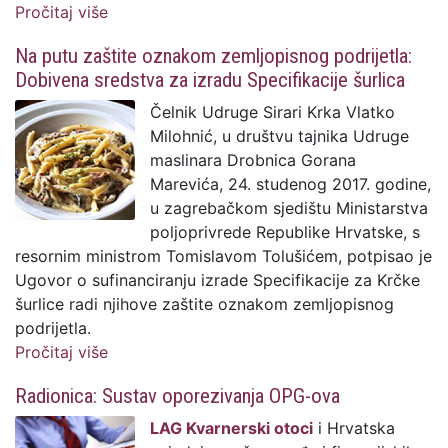
Pročitaj više
o Rezultati dvaju projekata krčke Udruge
Progres
Na putu zaštite oznakom zemljopisnog podrijetla:
Dobivena sredstva za izradu Specifikacije šurlica
Čelnik Udruge Sirari Krka Vlatko
Milohnić, u društvu tajnika Udruge
maslinara Drobnica Gorana
Marevića, 24. studenog 2017. godine,
u zagrebačkom sjedištu Ministarstva
poljoprivrede Republike Hrvatske, s
resornim ministrom Tomislavom Tolušićem, potpisao je
Ugovor o sufinanciranju izrade Specifikacije za Krčke
šurlice radi njihove zaštite oznakom zemljopisnog
podrijetla.
Pročitaj više
o Na putu zaštite oznakom zemljopisnog
podrijetla: Dobivena sredstva za izradu
Radionica: Sustav oporezivanja OPG-ova
Specifikacije šurlica
LAG Kvarnerski otoci
i Hrvatska