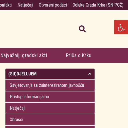
ontakti
Natječaji
Otvoreni podaci
Odluke Grada Krka (SN PGŽ)
Najvažniji gradski akti
Priča o Krku
(SU)DJELUJEM
Savjetovanja sa zainteresiranom javnošću
Pristup informacijama
Natječaji
Obrasci