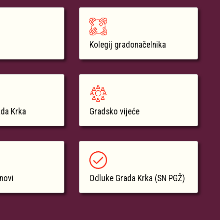
Kolegij gradonačelnika
ada Krka
Gradsko vijeće
anovi
Odluke Grada Krka (SN PGŽ)