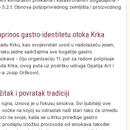
m klimatskim prilikama i katastrofalnim događajima -
 5.2.1. Obnova poljoprivrednog zemljišta i proizvodnog
ivrednog zemljišta i proizvodnog potencijala
rinos gastro-identitetu otoka Krka
radu Krku, kao svojevrstan uvod u nadolazeću jesen,
znaku jedne sadržajima sve bogatije gastro
okava - čiju organizaciju 11. put za redom potpisuje
ada Krka, ovog puta uz podršku udruga Opatija Art i
-a Josip Gršković.
kava kao značajan doprinos gastro-identitetu otoka
tak i povratak tradiciji
ujna, iznova je u fokusu smokva. Svi ljubitelji ove
voćke na kojoj su odrastali naši stari tako će između
oći na svoje, kada se u Krku priređuje gastro
uz prodajnu izložbu proizvoda od smokava također