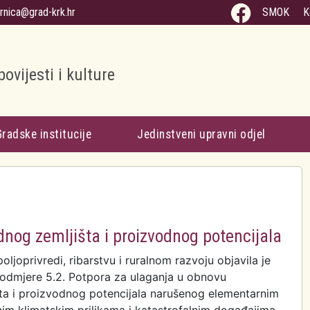
arnica@grad-krk.hr
SMOK
K
povijesti i kulture
Gradske institucije
Jedinstveni upravni odjel
dnog zemljišta i proizvodnog potencijala
oljoprivredi, ribarstvu i ruralnom razvoju objavila je
dmjere 5.2. Potpora za ulaganja u obnovu
šta i proizvodnog potencijala narušenog elementarnim