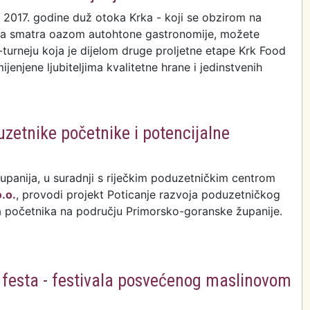
a 2017. godine duž otoka Krka - koji se obzirom na
ca smatra oazom autohtone gastronomije, možete
-turneju koja je dijelom druge proljetne etape Krk Food
ijenjene ljubiteljima kvalitetne hrane i jedinstvenih
ljetna etapa Krk Food Festa: Dani janjetine i sira
zetnike početnike i potencijalne
panija, u suradnji s riječkim poduzetničkim centrom
.o.
, provodi projekt Poticanje razvoja poduzetničkog
a početnika na području Primorsko-goranske županije.
 savjetovanje za poduzetnike početnike i potencijalne
e
a festa - festivala posvećenog maslinovom