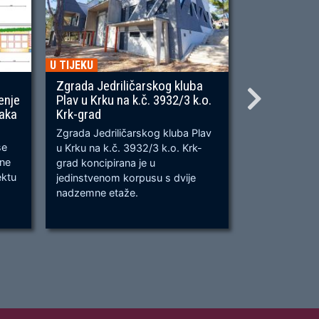
U TIJEKU
U TIJEKU
Zgrada Jedriličarskog kluba
Gradnja ner
enje
Plav u Krku na k.č. 3932/3 k.o.
OU, na predj
naka
Krk-grad
Prometnica će
Zgrada Jedriličarskog kluba Plav
prometnica u 
se
u Krku na k.č. 3932/3 k.o. Krk-
od k.č. 2209/
bne
grad koncipirana je u
odvijanju dv
ektu
jedinstvenom korpusu s dvije
dok su na kra
nadzemne etaže.