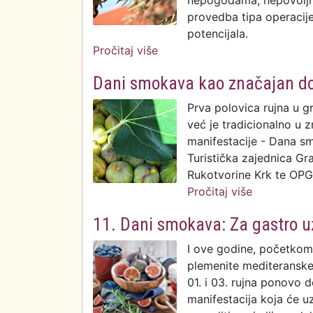
nepogodama, nepovoljni
provedba tipa operacije
potencijala.
Pročitaj više
o Natječaj za obnovu poljopr
Dani smokava kao značajan dop
Prva polovica rujna u g
već je tradicionalno u 
manifestacije - Dana sm
Turistička zajednica Gr
Rukotvorine Krk te OPG
Pročitaj više
o Dani smo
Krka
11. Dani smokava: Za gastro uži
I ove godine, početkom r
plemenite mediteranske 
01. i 03. rujna ponovo d
manifestacija koja će 