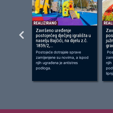
REALIZIRANO
REAL
Završeno uređenje
Zav
postojećeg dječjeg igrališta u
pos
naselju Bajčići, na dijelu z.č.
juž
1859/2,...
gra
Postojeće dotrajale sprave
Post
zamijenjene su novima, a ispod
zami
njih ugrađena je antistres
njih
podloga.
podl
lipn