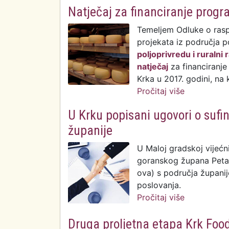
Natječaj za financiranje progr
Temeljem Odluke o raspi
projekata iz područja p
poljoprivredu i ruraln
natječaj
za financiranje
Krka u 2017. godini, na 
Pročitaj više
o Natječaj 
poljoprivre
U Krku popisani ugovori o sufi
županije
U Maloj gradskoj vijećni
goranskog župana Petar
ova) s područja županij
poslovanja.
Pročitaj više
o U Krku po
područja ž
Druga proljetna etapa Krk Food 