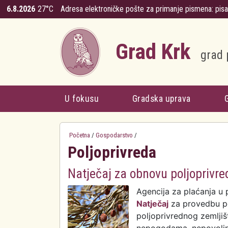
Skoči na glavni sadržaj
6.8.2026
27°C
Adresa elektroničke pošte za primanje pismena:
pis
Grad Krk
grad 
U fokusu
Gradska uprava
Početna
/
Gospodarstvo
/
Poljoprivreda
Natječaj za obnovu poljoprivre
Agencija za plaćanja u p
Natječaj
za provedbu po
poljoprivrednog zemlji