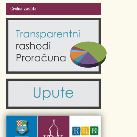
Gradsko vijeće
Plan Grada Krka
Civilna zaštita
Odluke Grada Krka (Službene novine PGŽ)
Krk 360° VR panorama
Kalendar događanja
Krk uživo
Kultura
Fotogalerije
Obrazovanje
Kalendar događanja
Zdravlje
Turistička zajednica Grada Krka
Komunalne usluge
Turistička zajednica otoka Krka
Civilni sektor (arhiva udruga)
Priča o Krku
Sport i rekreacija
Kulturno nasljeđe otoka Krka
Kulturno-turistička ruta Putovima Frankopana
Dar iz Krka