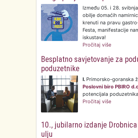
Između 05. i 28. svibnj
obilje domaćih namirni
krenuti na pravu gastro
Festa, manifestacije nam
iskustava!
Pročitaj više
o Druga pro
Besplatno savjetovanje za podu
poduzetnike
I.
Primorsko-goranska žu
Poslovni biro PBIRO d.o
potencijala poduzetnik
Pročitaj više
o Besplatno
poduzetnik
10., jubilarno izdanje Drobnic
ulju