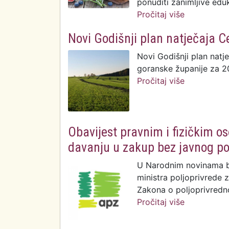
ponuditi zanimljive edu
Pročitaj više
o 11. Dani 
Novi Godišnji plan natječaja Ce
Novi Godišnji plan natje
goranske županije za 2
Pročitaj više
o Novi Godi
razvoj PGŽ
Obavijest pravnim i fizičkim 
davanju u zakup bez javnog po
U Narodnim novinama br.
ministra poljoprivrede 
Zakona o poljoprivredno
Pročitaj više
o Obavijes
o davanju 