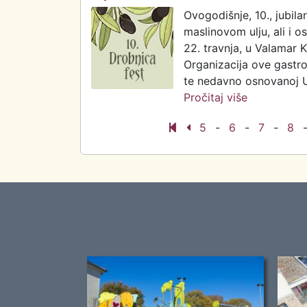
Ovogodišnje, 10., jubil
maslinovom ulju, ali i 
22. travnja, u Valamar 
Organizacija ove gastro
te nedavno osnovanoj Ud
Pročitaj više
o 10., jubi
maslinovom
5
-
6
-
7
-
8