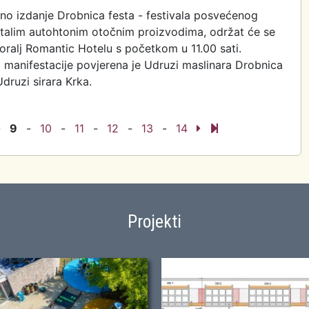
arno izdanje Drobnica festa - festivala posvećenog
ostalim autohtonim otočnim proizvodima, održat će se
Koralj Romantic Hotelu s početkom u 11.00 sati.
 manifestacije povjerena je Udruzi maslinara Drobnica
ruzi sirara Krka.
larno izdanje Drobnica festa - festivala posvećenog
 ulju
-
9
-
10
-
11
-
12
-
13
-
14
Projekti