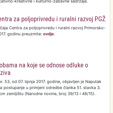
kativno-kreativne i kulturno-zabavne sadržaje.
smokava: Za gastro užitak i povratak tradiciji
ntra za poljoprivredu i ruralni razvoj PGŽ
čaja Centra za poljoprivredu i ruralni razvoj Primorsko-
017. godinu preuzmite:
ovdje
.
šnji plan natječaja Centra za poljoprivredu i ruralni
osobama na koje se odnose odluke o
ziva
 53, od 07. lipnja 2017. godine, objavljen je Naputak
za postupanje u primjeni odredbe članka 51. stavka 3.
m zemljištu (Narodne novine, broj 39/13 i 48/15).
t pravnim i fizičkim osobama na koje se odnose odluke
u zakup bez javnog poziva