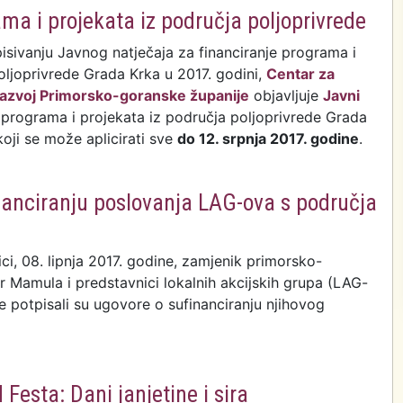
ama i projekata iz područja poljoprivrede
sivanju Javnog natječaja za financiranje programa i
oljoprivrede Grada Krka u 2017. godini,
Centar za
i razvoj Primorsko-goranske županije
objavljuje
Javni
 programa i projekata iz područja poljoprivrede Grada
koji se može aplicirati sve
do 12. srpnja 2017. godine
.
za financiranje programa i projekata iz područja
de
nanciranju poslovanja LAG-ova s područja
ci, 08. lipnja 2017. godine, zamjenik primorsko-
 Mamula i predstavnici lokalnih akcijskih grupa (LAG-
e potpisali su ugovore o sufinanciranju njihovog
pisani ugovori o sufinanciranju poslovanja LAG-ova s
upanije
Festa: Dani janjetine i sira