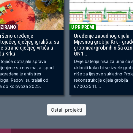
IZIRANO
U PRIPREMI
ršeno uređenje
Uređenje zapadnog dijela
tojećeg dječjeg igrališta sa
Mjesnog groblja Krk - građ
ne strane dječjeg vrtića u
grobnica/grobnih niša oz
du Krku
GN1...
ojeće dotrajale sprave
Dvije baterije niša za urne će 
jenjene su novima, a ispod
ukloniti kako bi se izvele gro
 ugrađena je antistres
niše za ljesove sukladno Proj
oga. Radovi su trajali od
rekonstrukcije dijela groblja
ja do kolovoza 2025.
67.00.25.11....
Ostali projekti