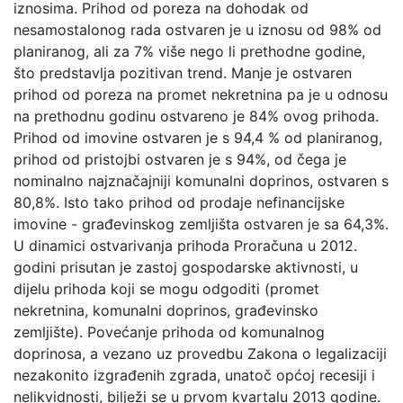
iznosima. Prihod od poreza na dohodak od
nesamostalonog rada ostvaren je u iznosu od 98% od
planiranog, ali za 7% više nego li prethodne godine,
što predstavlja pozitivan trend. Manje je ostvaren
prihod od poreza na promet nekretnina pa je u odnosu
na prethodnu godinu ostvareno je 84% ovog prihoda.
Prihod od imovine ostvaren je s 94,4 % od planiranog,
prihod od pristojbi ostvaren je s 94%, od čega je
nominalno najznačajniji komunalni doprinos, ostvaren s
80,8%. Isto tako prihod od prodaje nefinancijske
imovine - građevinskog zemljišta ostvaren je sa 64,3%.
U dinamici ostvarivanja prihoda Proračuna u 2012.
godini prisutan je zastoj gospodarske aktivnosti, u
dijelu prihoda koji se mogu odgoditi (promet
nekretnina, komunalni doprinos, građevinsko
zemljište). Povećanje prihoda od komunalnog
doprinosa, a vezano uz provedbu Zakona o legalizaciji
nezakonito izgrađenih zgrada, unatoč općoj recesiji i
nelikvidnosti, bilježi se u prvom kvartalu 2013 godine.