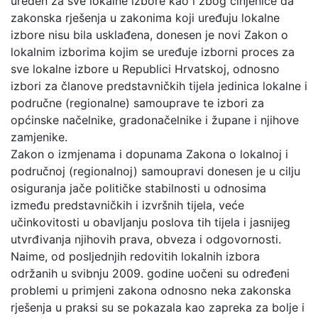
uređen za sve lokalne izbore kao i zbog činjenice da
zakonska rješenja u zakonima koji uređuju lokalne
izbore nisu bila usklađena, donesen je novi Zakon o
lokalnim izborima kojim se uređuje izborni proces za
sve lokalne izbore u Republici Hrvatskoj, odnosno
izbori za članove predstavničkih tijela jedinica lokalne i
područne (regionalne) samouprave te izbori za
općinske načelnike, gradonačelnike i župane i njihove
zamjenike.
Zakon o izmjenama i dopunama Zakona o lokalnoj i
područnoj (regionalnoj) samoupravi donesen je u cilju
osiguranja jače političke stabilnosti u odnosima
između predstavničkih i izvršnih tijela, veće
učinkovitosti u obavljanju poslova tih tijela i jasnijeg
utvrđivanja njihovih prava, obveza i odgovornosti.
Naime, od posljednjih redovitih lokalnih izbora
održanih u svibnju 2009. godine uočeni su određeni
problemi u primjeni zakona odnosno neka zakonska
rješenja u praksi su se pokazala kao zapreka za bolje i