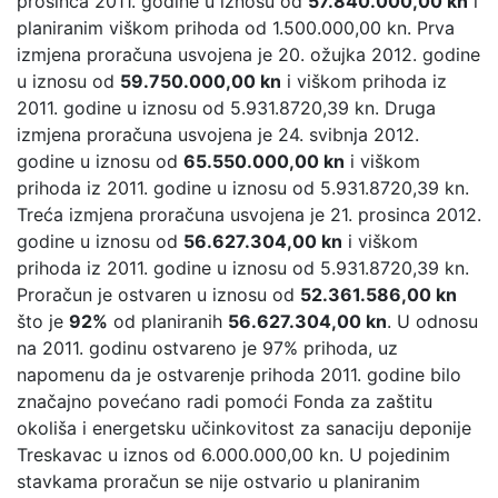
prosinca 2011. godine u iznosu od
57.840.000,00 kn
i
planiranim viškom prihoda od 1.500.000,00 kn. Prva
izmjena proračuna usvojena je 20. ožujka 2012. godine
u iznosu od
59.750.000,00 kn
i viškom prihoda iz
2011. godine u iznosu od 5.931.8720,39 kn. Druga
izmjena proračuna usvojena je 24. svibnja 2012.
godine u iznosu od
65.550.000,00 kn
i viškom
prihoda iz 2011. godine u iznosu od 5.931.8720,39 kn.
Treća izmjena proračuna usvojena je 21. prosinca 2012.
godine u iznosu od
56.627.304,00 kn
i viškom
prihoda iz 2011. godine u iznosu od 5.931.8720,39 kn.
Proračun je ostvaren u iznosu od
52.361.586,00 kn
što je
92%
od planiranih
56.627.304,00 kn
. U odnosu
na 2011. godinu ostvareno je 97% prihoda, uz
napomenu da je ostvarenje prihoda 2011. godine bilo
značajno povećano radi pomoći Fonda za zaštitu
okoliša i energetsku učinkovitost za sanaciju deponije
Treskavac u iznos od 6.000.000,00 kn. U pojedinim
stavkama proračun se nije ostvario u planiranim