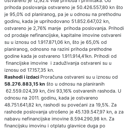
ostvareno je 12,92% više prihoda i primitaka. Od
prihoda poslovanja ostvareno je 50.426.557,80 kn što
je 95,0% od planiranog, pa je u odnosu na prethodnu
godinu, kada je uprihodovano 51.852.647,02 kn,
ostvareno je 2,76% manje prihoda poslovanja. Prihodi
od prodaje nefinancijske, kapitalne imovine ostvareni
su u iznosu od 1.917.871,06 kn, što je 65,0% od
planiranog, odnosno na razini prihoda prethodne
godine kada je ostvareno 1.911.914,41kn. Prihodi od
financijske imovine i zaduživanja ostvareni su u
iznosu od 17.157,35 kn.
Rashodi i izdaci
Proračuna ostvareni su u iznosu od
58.276.883,15 kn
što u odnosu na planiranih
62.559.024,39 kn, čini 93,16% ostvarenih rashoda. U
odnosu na 2011. godinu, kada je ostvareno
48.751.641,82 kn, rashodi su povećani za 19,5%. Za
rashode poslovanja utrošeno je 45.139.547,97 kn, a za
nabavu nefinancijske imovine 8.594.290,98 kn. Za
financijsku imovinu i otplatu glavnice duga po