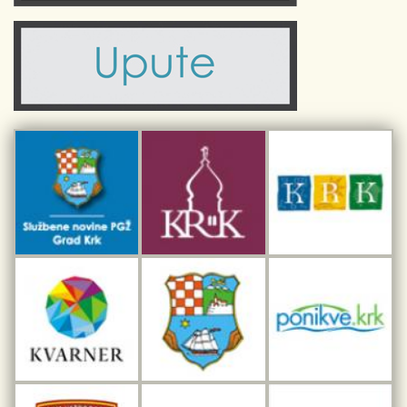
Komunalne usluge
Turistička zajednica otoka Krka
Civilni sektor (arhiva udruga)
Priča o Krku
Sport i rekreacija
Kulturno nasljeđe otoka Krka
Kulturno-turistička ruta Putovima Frankopana
Dar iz Krka
Interpretacijski centar pomorske baštine