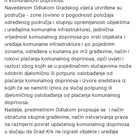
o komunalnom doprinosu.
Navedenom Odlukom Gradskog vijeća utvrđena su
područja - zone (ovisno o pogodnosti položaja
određenog područja i stupnju opremljenosti objektima
i uređajima komunalne infrastrukture), jedinična
vrijednost komunalnog doprinosa po vrsti objekata i
uređaja komunalne infrastrukture i po pojedinim
zonama, određena u kunama po m3 građevine, način i
rokovi plaćanja komunalnog doprinosa, opći uvjeti i
razlozi zbog kojih se u pojedinačnim slučajevima može
odobriti djelomično ili potpuno oslobađanje od
plaćanja komunalnog doprinosa i izvore sredstava iz
kojih će se namiriti iznos za slučaj potpunog ili
djelomičnog oslobađanja od plaćanja komunalnog
doprinosa.
Nadalje, predmetnom Odlukom propisuje se i način
obračuna obujma građevine, način ostvarivanja prava
na razmjerni povrat uplaćenog komunalnog doprinosa
u slučaju da Grad Krk ne izgradi objekte i uređaje