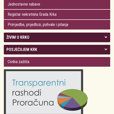
Jednostavne nabave
Registar nekretnina Grada Krka
Primjedbe, prijedlozi, pohvale i pitanja
ŽIVIM U KRKU
Kolegij gradonačelnika
POSJEĆUJEM KRK
Gradsko vijeće
Plan Grada Krka
Civilna zaštita
Odluke Grada Krka (Službene novine PGŽ)
Krk 360° VR panorama
Kalendar događanja
Krk uživo
Kultura
Fotogalerije
Obrazovanje
Kalendar događanja
Zdravlje
Turistička zajednica Grada Krka