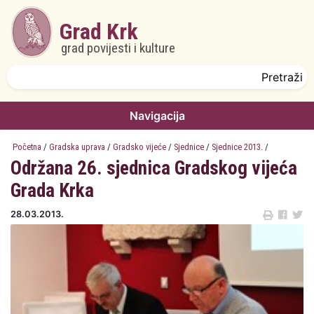
Skoči na glavni sadržaj
Grad Krk
grad povijesti i kulture
Obrazac pretrage
Pretraži
Navigacija
Početna
/
Gradska uprava
/
Gradsko vijeće
/
Sjednice
/
Sjednice 2013.
/
Održana 26. sjednica Gradskog vijeća
Grada Krka
28.03.2013.