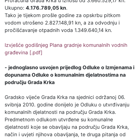
Proračuna Grada Krka u iznosu od 3.660.529,17 kn.
Ukupno:
4.176.789,05 kn
.
Tako je tijekom prošle godine za opskrbu pitkom
vodom utrošeno 2.827.148,91 kn, a za odvodnju i
pročišćavanje otpadnih voda 1.349.640,14 kn.
Izvješće godišnjeg Plana gradnje komunalnih vodnih
građevina [.pdf]
- jednoglasno usvojen prijedlog Odluke o Izmjenama i
dopunama Odluke o komunalnim djelatnostima na
području Grada Krka
Gradsko vijeće Grada Krka na sjednici održanoj 06.
svibnja 2010. godine donijelo je Odluku o utvrđivanju
komunalnih djelatnosti na području Grada Krka.
Predmetnom odlukom utvrđene su komunalne
djelatnosti koje se obavljaju na području Grada Krka,
način i uvjeti njihova obavljanja, te druga pitanja od