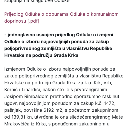
stupanja na snagu ove Odluke.
Prijedlog Odluke o dopunama Odluke o komunalnom
doprinosu [.pdf]
- jednoglasno usvojen prijedlog Odluke o izmjeni
Odluke o izboru najpovoljnijih ponuda za zakup
poljoprivrednog zemljišta u vlasništvu Republike
Hrvatske na području Grada Krka
Izmjenom Odluke o izboru najpovoljnijih ponuda za
zakup poljoprivrednog zemljišta u vlasništvu Republike
Hrvatske na području Grada Krka za k.o. Krk, Vrh,
Kornić i Linardići, nakon što je s prvorangiranim
Josipom Rimbaldom prethodno sporazumno raskinut
ugovr, najpovoljnijom ponudom za zakup k.č. 1472,
pašnjak, površine 6192 m2, s početnom zakupninom
od 139,31 kn, utvrđena je ona sljedećerangiranog Mate
Mrakovčića iz Krka, s ponuđenom zakupninom u