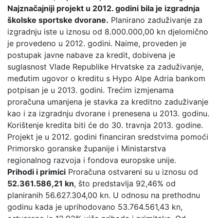
Najznačajniji projekt u 2012. godini bila je izgradnja
školske sportske dvorane.
Planirano zaduživanje za
izgradnju iste u iznosu od 8.000.000,00 kn djelomično
je provedeno u 2012. godini. Naime, proveden je
postupak javne nabave za kredit, dobivena je
suglasnost Vlade Republike Hrvatske za zaduživanje,
međutim ugovor o kreditu s Hypo Alpe Adria bankom
potpisan je u 2013. godini. Trećim izmjenama
proračuna umanjena je stavka za kreditno zaduživanje
kao i za izgradnju dvorane i prenesena u 2013. godinu.
Korištenje kredita biti će do 30. travnja 2013. godine.
Projekt je u 2012. godini financiran sredstvima pomoći
Primorsko goranske županije i Ministarstva
regionalnog razvoja i fondova europske unije.
Prihodi i primici
Proračuna ostvareni su u iznosu od
52.361.586,21 kn
, što predstavlja 92,46% od
planiranih 56.627.304,00 kn. U odnosu na prethodnu
godinu kada je uprihodovano 53.764.561,43 kn,