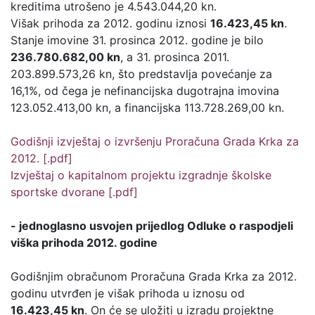
kreditima utrošeno je 4.543.044,20 kn.
Višak prihoda za 2012. godinu iznosi
16.423,45 kn
.
Stanje imovine 31. prosinca 2012. godine je bilo
236.780.682,00 kn
, a 31. prosinca 2011.
203.899.573,26 kn, što predstavlja povećanje za
16,1%, od čega je nefinancijska dugotrajna imovina
123.052.413,00 kn, a financijska 113.728.269,00 kn.
Godišnji izvještaj o izvršenju Proračuna Grada Krka za
2012. [.pdf]
Izvještaj o kapitalnom projektu izgradnje školske
sportske dvorane [.pdf]
- jednoglasno usvojen prijedlog Odluke o raspodjeli
viška prihoda 2012. godine
Godišnjim obračunom Proračuna Grada Krka za 2012.
godinu utvrđen je višak prihoda u iznosu od
16.423,45 kn
. On će se uložiti u izradu projektne