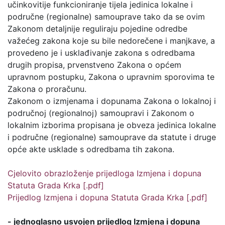
učinkovitije funkcioniranje tijela jedinica lokalne i
područne (regionalne) samouprave tako da se ovim
Zakonom detaljnije reguliraju pojedine odredbe
važećeg zakona koje su bile nedorečene i manjkave, a
provedeno je i usklađivanje zakona s odredbama
drugih propisa, prvenstveno Zakona o općem
upravnom postupku, Zakona o upravnim sporovima te
Zakona o proračunu.
Zakonom o izmjenama i dopunama Zakona o lokalnoj i
područnoj (regionalnoj) samoupravi i Zakonom o
lokalnim izborima propisana je obveza jedinica lokalne
i područne (regionalne) samouprave da statute i druge
opće akte usklade s odredbama tih zakona.
Cjelovito obrazloženje prijedloga Izmjena i dopuna
Statuta Grada Krka [.pdf]
Prijedlog Izmjena i dopuna Statuta Grada Krka [.pdf]
- jednoglasno usvojen prijedlog Izmjena i dopuna