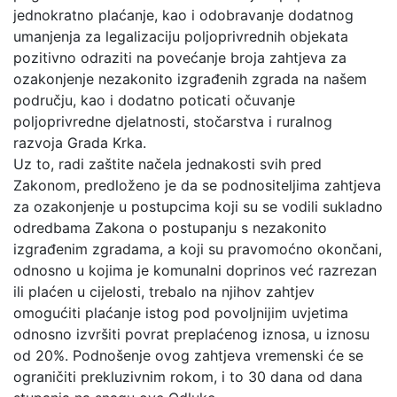
jednokratno plaćanje, kao i odobravanje dodatnog
umanjenja za legalizaciju poljoprivrednih objekata
pozitivno odraziti na povećanje broja zahtjeva za
ozakonjenje nezakonito izgrađenih zgrada na našem
području, kao i dodatno poticati očuvanje
poljoprivredne djelatnosti, stočarstva i ruralnog
razvoja Grada Krka.
Uz to, radi zaštite načela jednakosti svih pred
Zakonom, predloženo je da se podnositeljima zahtjeva
za ozakonjenje u postupcima koji su se vodili sukladno
odredbama Zakona o postupanju s nezakonito
izgrađenim zgradama, a koji su pravomoćno okončani,
odnosno u kojima je komunalni doprinos već razrezan
ili plaćen u cijelosti, trebalo na njihov zahtjev
omogućiti plaćanje istog pod povoljnijim uvjetima
odnosno izvršiti povrat preplaćenog iznosa, u iznosu
od 20%. Podnošenje ovog zahtjeva vremenski će se
ograničiti prekluzivnim rokom, i to 30 dana od dana