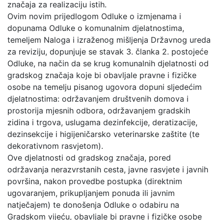
značaja za realizaciju istih.
Ovim novim prijedlogom Odluke o izmjenama i
dopunama Odluke o komunalnim djelatnostima,
temeljem Naloga i izraženog mišljenja Državnog ureda
za reviziju, dopunjuje se stavak 3. članka 2. postojeće
Odluke, na način da se krug komunalnih djelatnosti od
gradskog značaja koje bi obavljale pravne i fizičke
osobe na temelju pisanog ugovora dopuni sljedećim
djelatnostima: održavanjem društvenih domova i
prostorija mjesnih odbora, održavanjem gradskih
zidina i trgova, uslugama dezinfekcije, deratizacije,
dezinsekcije i higijeničarsko veterinarske zaštite (te
dekorativnom rasvjetom).
Ove djelatnosti od gradskog značaja, pored
održavanja nerazvrstanih cesta, javne rasvjete i javnih
površina, nakon provedbe postupka (direktnim
ugovaranjem, prikupljanjem ponuda ili javnim
natječajem) te donošenja Odluke o odabiru na
Gradskom vijeću, obavljale bi pravne i fizičke osobe