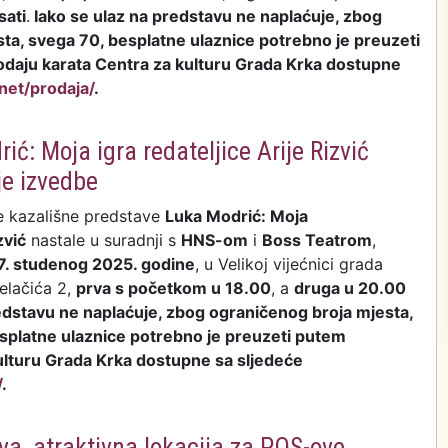
sati
.
Iako se ulaz na predstavu ne naplaćuje, zbog
ta, svega 70, besplatne ulaznice potrebno je preuzeti
odaju karata Centra za kulturu Grada Krka dostupne
net/prodaja/
.
ć: Moja igra redateljice Arije Rizvić
je izvedbe
e kazališne predstave
Luka Modrić: Moja
zvić
nastale u suradnji s
HNS-om
i
Boss Teatrom
,
7. studenog 2025. godine
, u Velikoj vijećnici grada
elačića 2,
prva s početkom u 18.00
, a
druga u 20.00
edstavu ne naplaćuje, zbog ograničenog broja mjesta,
esplatne ulaznice potrebno je preuzeti putem
ulturu Grada Krka dostupne sa sljedeće
/
.
va, atraktivna lokacija za POS-ove