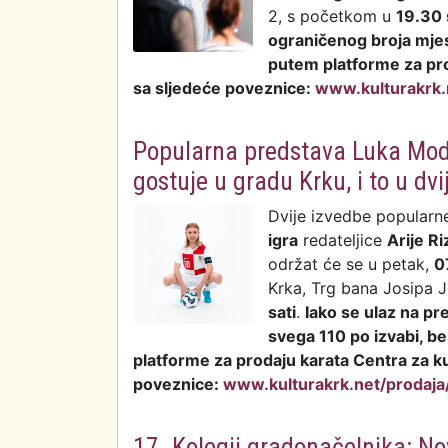
2, s početkom u
19.30 
ograničenog broja mjes
putem platforme za pr
sa sljedeće poveznice:
www.kulturakrk.
Popularna predstava Luka Modri
gostuje u gradu Krku, i to u dvi
Dvije izvedbe popularn
igra
redateljice
Arije Ri
održat će se u petak,
0
Krka, Trg bana Josipa J
sati
.
Iako se ulaz na pr
svega 110 po izvabi, b
platforme za prodaju karata Centra za k
poveznice:
www.kulturakrk.net/prodaja
17. Kolegij gradonačelnika: No