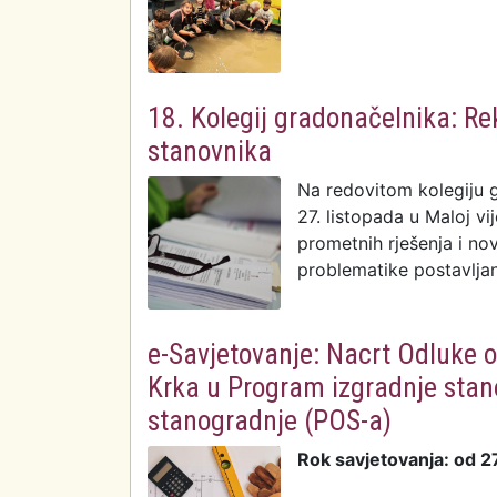
18. Kolegij gradonačelnika: Re
stanovnika
Na redovitom kolegiju g
27. listopada u Maloj v
prometnih rješenja i no
problematike postavljan
e-Savjetovanje: Nacrt Odluke o
Krka u Program izgradnje sta
stanogradnje (POS-a)
Rok savjetovanja: od 2