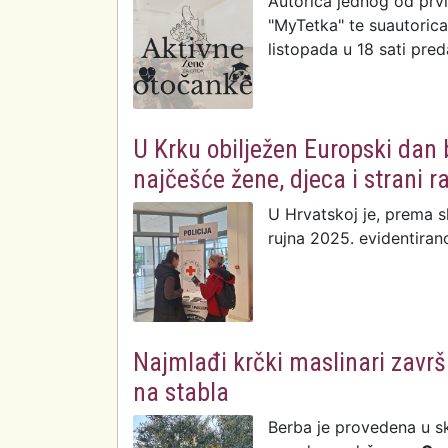
Autorica jednog od prv
"MyTetka" te suautorica 
listopada u 18 sati pred
U Krku obilježen Europski dan 
najčešće žene, djeca i strani r
U Hrvatskoj je, prema 
rujna 2025. evidentiran
Najmlađi krčki maslinari završi
na stabla
Berba je provedena u s