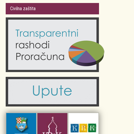
Gradsko vijeće
Plan Grada Krka
Civilna zaštita
Odluke Grada Krka (Službene novine PGŽ)
Krk 360° VR panorama
Kalendar događanja
Krk uživo
Kultura
Fotogalerije
Obrazovanje
Kalendar događanja
Zdravlje
Turistička zajednica Grada Krka
Komunalne usluge
Turistička zajednica otoka Krka
Civilni sektor (arhiva udruga)
Priča o Krku
Sport i rekreacija
Kulturno nasljeđe otoka Krka
Kulturno-turistička ruta Putovima Frankopana
Dar iz Krka