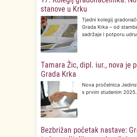
stanove u Krku
Tjedni kolegij gradonače
Grada Krka – od stambe
sadržaje i potporu udr
Tamara Žic, dipl. iur., nova je
Grada Krka
Nova pročelnica Jedin
s prvim studenim 2025.
Bezbrižan početak nastave: Gra