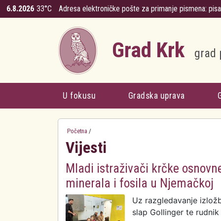
Skoči na glavni sadržaj
6.8.2026
33°C
Adresa elektroničke pošte za primanje pismena:
pis
Grad Krk
grad 
U fokusu
Gradska uprava
Početna
/
Vijesti
Mladi istraživači krčke osnovne
minerala i fosila u Njemačkoj
Uz razgledavanje izložbe
slap Gollinger te rudnik 