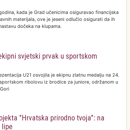
h godina, kada je Grad učenicima osiguravao financijska
vnih materijala, ove je jeseni odlučio osigurati da ih
 nastavu dočeka na klupama.
kipni svjetski prvak u sportskom
ezentacija U21 osvojila je ekipnu zlatnu medalju na 24.
sportskom ribolovu iz brodice za juniore, održanom u
Gori
ojekta "Hrvatska prirodno tvoja": na
lipe