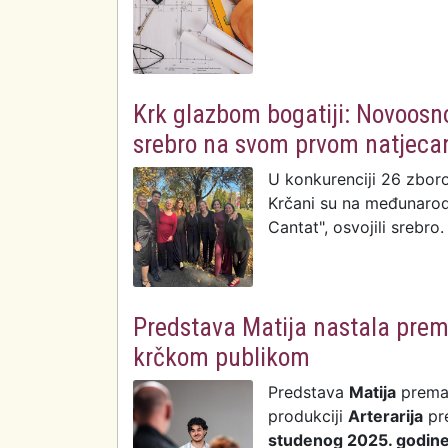
Krk glazbom bogatiji: Novoosno
srebro na svom prvom natjeca
U konkurenciji 26 zboro
Krčani su na međunarod
Cantat", osvojili srebro.
Predstava Matija nastala prem
krčkom publikom
Predstava
Matija
prema
produkciji
Arterarija
pre
studenog 2025. godin