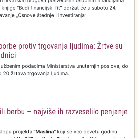
ih hrvatskih blogova posvećenih osobnim financijama
knjige “Budi financijski fit” održat će u subotu 24.
avanje „Osnove štednje i investiranja“
borbe protiv trgovanja ljudima: Žrtve su
adnici
službenim podacima Ministarstva unutarnjih poslova, do
o 20 žrtava trgovanja ljudima.
li berbu – najviše ih razveselilo penjanje
klopu projekta
"Maslina"
koji se već devetu godinu