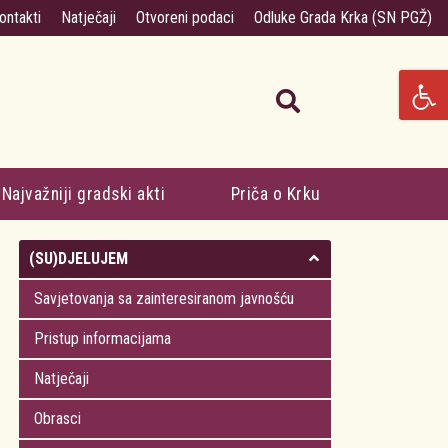
ontakti
Natječaji
Otvoreni podaci
Odluke Grada Krka (SN PGŽ)
Najvažniji gradski akti
Priča o Krku
(SU)DJELUJEM
Savjetovanja sa zainteresiranom javnošću
Pristup informacijama
Natječaji
Obrasci