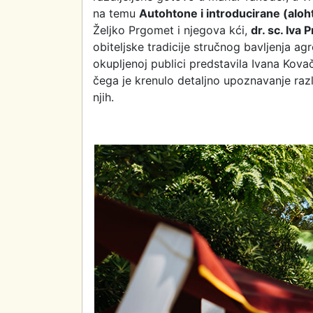
na temu
Autohtone i introducirane (alo
Željko Prgomet i njegova kći,
dr. sc. Iva
obiteljske tradicije stručnog bavljenja a
okupljenoj publici predstavila Ivana Kova
čega je krenulo detaljno upoznavanje raz
njih.