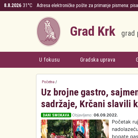
Skoči na glavni sadržaj
8.8.2026
31°C
Adresa elektroničke pošte za primanje pismena:
pis
Grad Krk
grad 
U fokusu
Gradska uprava
Početna
/
Uz brojne gastro, sajmen
sadržaje, Krčani slavili 
DANI SMOKAVA
Objavljeno:
06.09.2022.
Početak ru
nadolazeću 
bogate gas