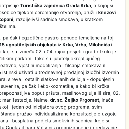
 potpisuje
Turistička zajednica Grada Krka
, a kojoj su
osebice tijekom ceremonije otvorenja, pružili
knezovi
kopani
, razdijelivši sadnice smokava, u kratkom
štelima.
e, pa čak i egzotične gastro-ponude temeljene na toj
15 ugostiteljskih objekata iz Krka, Vrha, Milohnića i
koji su između 02. i 04. rujna posjetili grad otkrilo je i
elikim parkom. Tako su ljubitelji okrepljujućeg
eativnoj vještini modeliranja i filcanja smokava ili
istinski uživati u trodnevnoj prodajnoj izložbi izvornih
a, sireva i ostalih slatko-slanih delicija - dopunjenih
suvenira, pa čak i eko-kozmetike, a kako bi krčka
epoznatljiva poput pršuta, maslinovog ulja ili sira, 02.
nt manifestacije. Naime,
dr. sc. Željko Prgomet
, inače
koj i jedan od inicijatora ovog programa, svim
 štandu pružao individualizirane konzultacije o uzgoju
rana i besplatna podjela smokvinih sadnica, koje su
tu Cocktail bara Volsonis organizirano je i predavanje