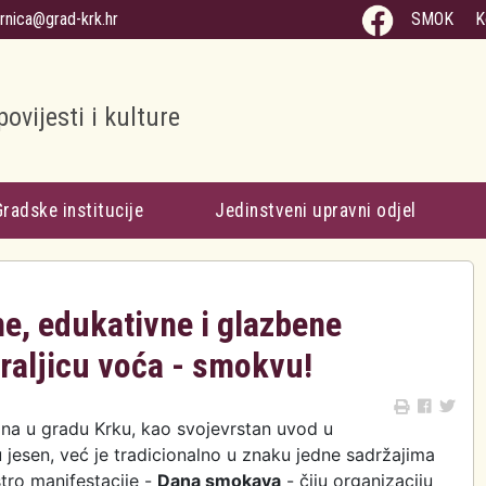
arnica@grad-krk.hr
SMOK
K
povijesti i kulture
Gradske institucije
Jedinstveni upravni odjel
e, edukativne i glazbene
kraljicu voća - smokvu!
jna u gradu Krku, kao svojevrstan uvod u
jesen, već je tradicionalno u znaku jedne sadržajima
tro manifestacije -
Dana smokava
- čiju organizaciju