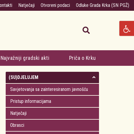
ontakti
Natječaji
Otvoreni podaci
Odluke Grada Krka (SN PGŽ)
Najvažniji gradski akti
Priča o Krku
(SU)DJELUJEM
Savjetovanja sa zainteresiranom javnošću
Pristup informacijama
Natječaji
Obrasci