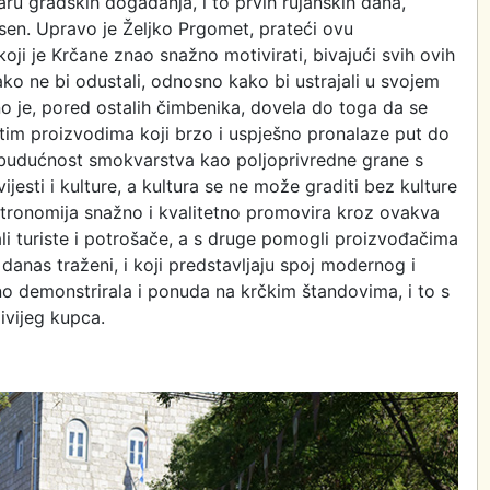
aru gradskih događanja, i to prvih rujanskih dana,
esen. Upravo je Željko Prgomet, prateći ovu
oji je Krčane znao snažno motivirati, bivajući svih ovih
o ne bi odustali, odnosno kako bi ustrajali u svojem
 je, pored ostalih čimbenika, dovela do toga da se
tim proizvodima koji brzo i uspješno pronalaze put do
epu budućnost smokvarstva kao poljoprivredne grane s
esti i kulture, a kultura se ne može graditi bez kulture
astronomija snažno i kvalitetno promovira kroz ovakva
li turiste i potrošače, a s druge pomogli proizvođačima
anas traženi, i koji predstavljaju spoj modernog i
no demonstrirala i ponuda na krčkim štandovima, i to s
ivijeg kupca.