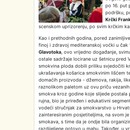
po 16. put
podršku, p
Krčki Fran
scenskom uprizorenju, po svim krčkim ka
Kao i prethodnih godina, pored zanimljiv
finoj i zdravoj mediteranskoj voćki u čak
Glavotoka
, ovo vrijedno događanje, svima 
ostale sadržaje locirane uz šetnicu pred V
smokvina ploda dobili priliku svjedočiti kr
ukrašavanja košarica smokvinim lišćem te 
domaćih proizvoda - džemova, rakija, liker
raznolikom paletom uz ovu priču vezanih 
smokva kroz godine koje slijede postala pr
rujna, bio je priređen i edukativni segme
vodeći stručnjak za smokvarstvo u Hrvats
zainteresiranim posjetiteljima, na svom je
smokava, s time da je ondje bila organizi
razdijeljene gotovo u mahu. Također, u vr