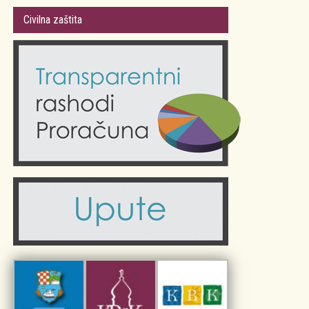
Gradsko vijeće
Plan Grada Krka
Civilna zaštita
Odluke Grada Krka (Službene novine PGŽ)
Krk 360° VR panorama
Kalendar događanja
Krk uživo
Kultura
Fotogalerije
Obrazovanje
Kalendar događanja
Zdravlje
Turistička zajednica Grada Krka
Komunalne usluge
Turistička zajednica otoka Krka
Civilni sektor (arhiva udruga)
Priča o Krku
Sport i rekreacija
Kulturno nasljeđe otoka Krka
Kulturno-turistička ruta Putovima Frankopana
Dar iz Krka