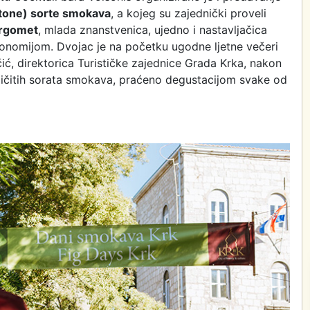
htone) sorte smokava
, a kojeg su zajednički proveli
 Prgomet
, mlada znanstvenica, ujedno i nastavljačica
gronomijom. Dvojac je na početku ugodne ljetne večeri
čić, direktorica Turističke zajednice Grada Krka, nakon
ličitih sorata smokava, praćeno degustacijom svake od