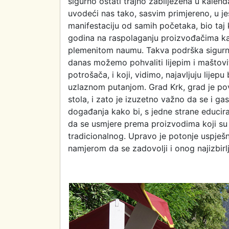
sigurno ostati trajno zabilježena u kalend
uvodeći nas tako, sasvim primjereno, u j
manifestaciju od samih početaka, bio taj k
godina na raspolaganju proizvođačima kak
plemenitom naumu. Takva podrška sigurno
danas možemo pohvaliti lijepim i maštovi
potrošača, i koji, vidimo, najavljuju lij
uzlaznom putanjom. Grad Krk, grad je povij
stola, i zato je izuzetno važno da se i g
događanja kako bi, s jedne strane educira
da se usmjere prema proizvodima koji su d
tradicionalnog. Upravo je potonje uspješ
namjerom da se zadovolji i onog najizbirlj