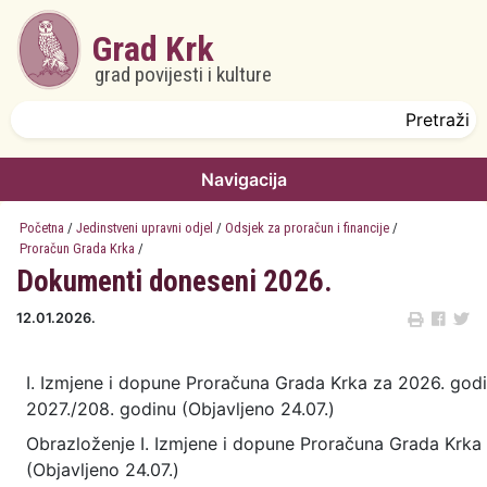
Skoči na glavni sadržaj
Grad Krk
grad povijesti i kulture
Obrazac pretrage
Pretraži
Navigacija
Početna
/
Jedinstveni upravni odjel
/
Odsjek za proračun i financije
/
Proračun Grada Krka
/
Dokumenti doneseni 2026.
12.01.2026.
I. Izmjene i dopune Proračuna Grada Krka za 2026. godin
2027./208. godinu (Objavljeno 24.07.)
Obrazloženje I. Izmjene i dopune Proračuna Grada Krka
(Objavljeno 24.07.)