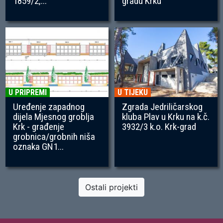
1859/2,...
gradu Krku
U PRIPREMI
U TIJEKU
Uređenje zapadnog
Zgrada Jedriličarskog
dijela Mjesnog groblja
kluba Plav u Krku na k.č.
Krk - građenje
3932/3 k.o. Krk-grad
grobnica/grobnih niša
oznaka GN1...
Ostali projekti