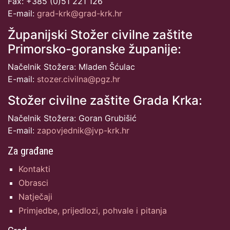
Fax: +385 (0)51 221 126
E-mail:
grad-krk@grad-krk.hr
Županijski Stožer civilne zaštite
Primorsko-goranske županije:
Načelnik Stožera: Mladen Šćulac
E-mail:
stozer.civilna@pgz.hr
Stožer civilne zaštite Grada Krka:
Načelnik Stožera: Goran Grubišić
E-mail:
zapovjednik@jvp-krk.hr
Za građane
Kontakti
Obrasci
Natječaji
Primjedbe, prijedlozi, pohvale i pitanja