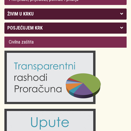
ŽIVIM U KRKU
Kolegij gradonačelnika
POSJEĆUJEM KRK
Gradsko vijeće
Plan Grada Krka
Civilna zaštita
Odluke Grada Krka (Službene novine PGŽ)
Krk 360° VR panorama
Kalendar događanja
Krk uživo
Kultura
Fotogalerije
Obrazovanje
Kalendar događanja
Zdravlje
Turistička zajednica Grada Krka
Komunalne usluge
Turistička zajednica otoka Krka
Civilni sektor (arhiva udruga)
Priča o Krku
Sport i rekreacija