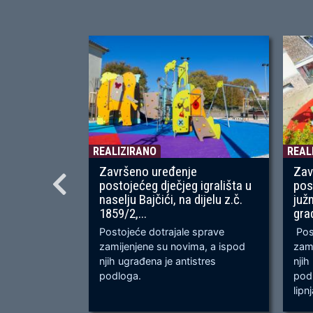
REALIZIRANO
REAL
Završeno uređenje
Zav
postojećeg dječjeg igrališta u
pos
naselju Bajčići, na dijelu z.č.
juž
1859/2,...
gra
Postojeće dotrajale sprave
Post
zamijenjene su novima, a ispod
zami
njih ugrađena je antistres
njih
podloga.
podl
lipn