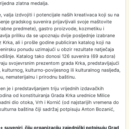
ijedna zlatna medalja.
valja izdvojiti i potencijale naših kreativaca koji su na
enje gradskog suvenira prijavljivali svoje maštovite
orabne predmete), gastro proizvode, kozmetiku i
avlja priliku da se upoznaju dvije posljednje izabrane
Krka, ali i prošle godine publiciran katalog koji na
nirsku ponudu uzimajući u obzir rezultate natječaja
dišnje. Katalog tako donosi 126 suvenira (69 autora)
ivaju svojevrsnim prezentom grada Krka, predstavljajući
kulturnog, kulturno-povijesnog ili kulturalnog nasljeđa,
u, nematerijalnu i prirodnu baštinu.
je i predstavljanjem triju vrijednih izdavačkih
odina od konstituiranja Grada Krka urednice Milice
adni dio otoka, Vrh i Kornić (od najstarijih vremena do
lturna baština čiji sadržaj potpisuju Anton Bozanić,
 suveniri, čiju organizaciju zajednički potpisuju Grad