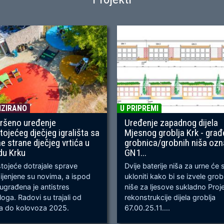
IZIRANO
U PRIPREMI
ršeno uređenje
Uređenje zapadnog dijela
tojećeg dječjeg igrališta sa
Mjesnog groblja Krk - građ
ne strane dječjeg vrtića u
grobnica/grobnih niša oz
du Krku
GN1...
ojeće dotrajale sprave
Dvije baterije niša za urne će 
jenjene su novima, a ispod
ukloniti kako bi se izvele gro
 ugrađena je antistres
niše za ljesove sukladno Proj
oga. Radovi su trajali od
rekonstrukcije dijela groblja
ja do kolovoza 2025.
67.00.25.11....