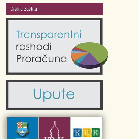
Gradsko vijeće
Plan Grada Krka
Civilna zaštita
Odluke Grada Krka (Službene novine PGŽ)
Krk 360° VR panorama
Kalendar događanja
Krk uživo
Kultura
Fotogalerije
Obrazovanje
Kalendar događanja
Zdravlje
Turistička zajednica Grada Krka
Komunalne usluge
Turistička zajednica otoka Krka
Civilni sektor (arhiva udruga)
Priča o Krku
Sport i rekreacija
Kulturno nasljeđe otoka Krka
Kulturno-turistička ruta Putovima Frankopana
Dar iz Krka