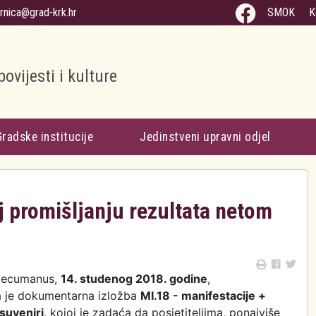
arnica@grad-krk.hr
SMOK
K
povijesti i kulture
Gradske institucije
Jedinstveni upravni odjel
j promišljanju rezultata netom
 Decumanus,
14. studenog 2018. godine
,
a je dokumentarna izložba
MI.18 - manifestacije +
suveniri
, kojoj je zadaća da posjetiteljima, ponajviše