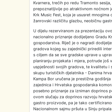
Kvarnera, trećih po redu Tramonto sesija, 
prepoznatljivije po atraktivnom noćnom j
Krk Music Fest, koja je ususret mnogima om
žanrovski različitu glazbu, neobičnu gast
U dijelu rezerviranom za prezentaciju ovo
nacionalno priznanje dodijeljeno Gradu 
gospodarstva. Riječ je o nagradi dodijelje
gradova kojeg su zajednički priredili inte
s ciljem da se sve gradske uprave u uprav
planiranju projekata i mjera, potrude još v
uspješnosti svojih gradova, te kvalitetu
skupu turističkih djelatnika - Danima hrv
Kampa Bor uručena je prestižna godišnja 
zajednica i Hrvatska gospodarska komora,
posebno priznanje za izniman doprinos po
ovom slučaju za doprinos razvoju hrvatsk
gastro proizvode, pa je tako certificira
Nacionalnom sajmu pršuta u Sinju pripala 