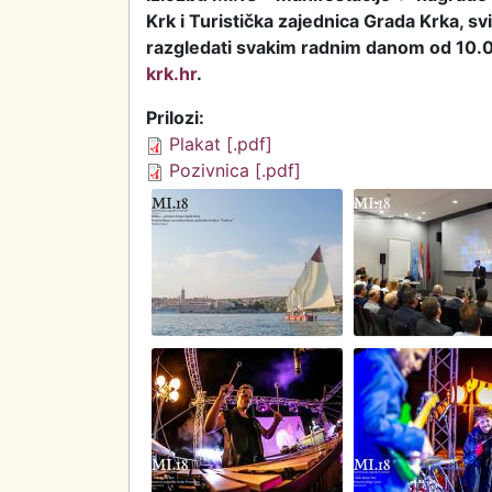
Krk i Turistička zajednica Grada Krka, svi
razgledati svakim radnim danom od 10.00
krk.hr
.
Prilozi:
Plakat [.pdf]
Pozivnica [.pdf]