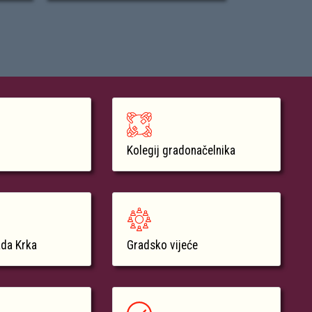
Kolegij gradonačelnika
ada Krka
Gradsko vijeće