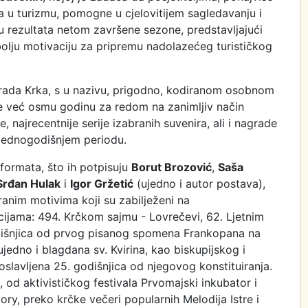
a u turizmu, pomogne u cjelovitijem sagledavanju i
u rezultata netom završene sezone, predstavljajući
bolju motivaciju za pripremu nadolazećeg turističkog
ce Grada Krka, s u nazivu, prigodno, kodiranom osobnom
 već osmu godinu za redom na zanimljiv način
, najrecentnije serije izabranih suvenira, ali i nagrade
m jednogodišnjem periodu.
formata, što ih potpisuju
Borut Brozović
,
Saša
Srđan Hulak
i
Igor Gržetić
(ujedno i autor postava),
anim motivima koji su zabilježeni na
cijama: 494. Krčkom sajmu - Lovrečevi, 62. Ljetnim
dišnjica od prvog pisanog spomena Frankopana na
jedno i blagdana sv. Kvirina, kao biskupijskog i
slavljena 25. godišnjica od njegovog konstituiranja.
 od aktivističkog festivala Prvomajski inkubator i
tory, preko krčke večeri popularnih Melodija Istre i