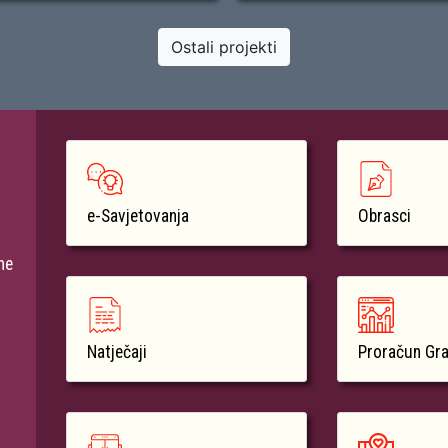
Ostali projekti
e-Savjetovanja
Obrasci
ne
Natječaji
Proračun Gr