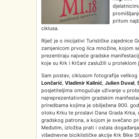
djelatnicim
promišljanj
pritom naj
ciklusa.
Riječ je o inicijativi Turističke zajedni
zamjenicom prvog lica množine, kojom se
prezentiraju najveće gradske manifestacije
koje su Krk i Krčani zaslužili u proteklo
Sam postav, ciklusom fotografija velikog 
Lončarić
,
Vladimir Kalinić
,
Julien Duval
,
posjetiteljima omogućuje uživanje u probr
najreprezentativnijim gradskim manifesta
priredbama kojima je obilježena 900. go
otoku Krku te proslavi Dana Grada Krka, u
gradskog patrona, a kojom je svečano pro
Međutim, izložba prati i ostala događanja,
višednevne biciklističke akcije Krk Bike S