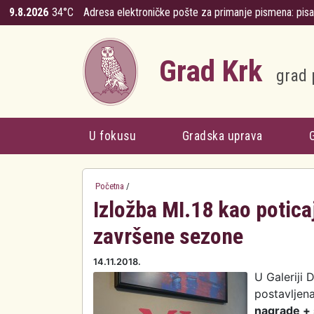
Skoči na glavni sadržaj
9.8.2026
34°C
Adresa elektroničke pošte za primanje pismena:
pis
Grad Krk
grad 
U fokusu
Gradska uprava
Početna
/
Izložba MI.18 kao potica
završene sezone
14.11.2018.
U Galeriji
postavljen
nagrade + 