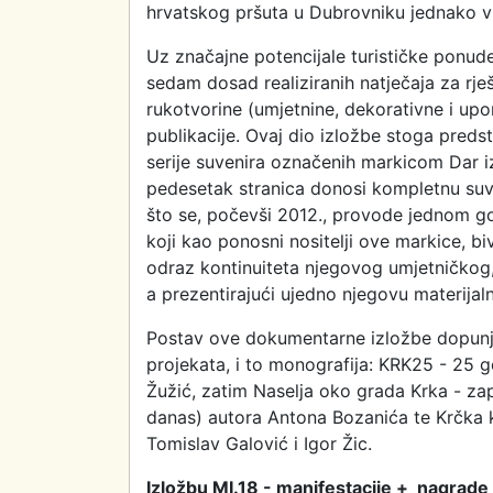
hrvatskog pršuta u Dubrovniku jednako vr
Uz značajne potencijale turističke ponude, 
sedam dosad realiziranih natječaja za rješ
rukotvorine (umjetnine, dekorativne i up
publikacije. Ovaj dio izložbe stoga predst
serije suvenira označenih markicom Dar iz 
pedesetak stranica donosi kompletnu suve
što se, počevši 2012., provode jednom go
koji kao ponosni nositelji ove markice, b
odraz kontinuiteta njegovog umjetničkog, 
a prezentirajući ujedno njegovu materijaln
Postav ove dokumentarne izložbe dopunjen 
projekata, i to monografija: KRK25 - 25 g
Žužić, zatim Naselja oko grada Krka - zap
danas) autora Antona Bozanića te Krčka ku
Tomislav Galović i Igor Žic.
Izložbu MI.18 - manifestacije + nagrade +