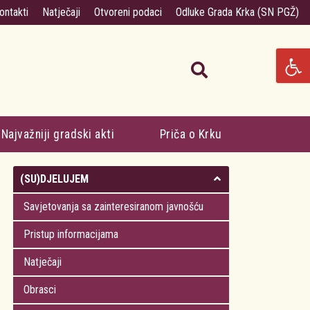
ontakti
Natječaji
Otvoreni podaci
Odluke Grada Krka (SN PGŽ)
Najvažniji gradski akti
Priča o Krku
(SU)DJELUJEM
Savjetovanja sa zainteresiranom javnošću
Pristup informacijama
Natječaji
Obrasci