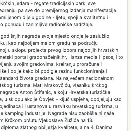
Krčkih jedara - regate tradicijskih barki sve
edrenju, pa sve do premijernog izdanja manifestacije
iljenom dijelu godine - ljetu, spojila kvalitetnu i
ro ponudu i zanimljive radioničke sadržaje.
godišnjih nagrada svoje mjesto ondje je zaslužilo
Krku, kao najboljem malom gradu na području
noj u sklopu projekta prvog izbora najboljih hrvatskih
rnetski portal gradonačelnik.hr, Hanza media i Ipsos, i to
ljanju svojim gradovima, kreiranju proračuna i
iše i bolje kako bi podigle razinu funkcioniranja i
 i standard života građana. Na najvećem nacionalnom
atskog turizma, Mati Mrakovčiću, vlasniku krčkog
nagrada Anton Štifanić, a koju Hrvatska turistička
 u sklopu akcije Čovjek - ključ uspjeha, dodjeljuju kao
jedinaca ili ustanova u razvitku hrvatskog turizma, u
e kamping industrije. Nagrade nisu zaobišle ni naše
nom Krčkom pršutu Vjekoslava Žužića na 13.
diploma zlatnog obilježja kvalitete, a na 4. Danima