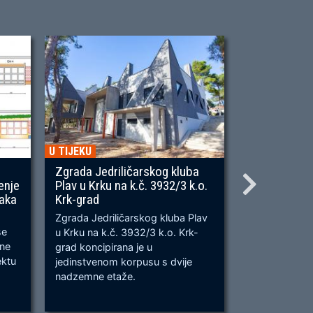
U TIJEKU
U TIJEKU
Zgrada Jedriličarskog kluba
Gradnja ner
enje
Plav u Krku na k.č. 3932/3 k.o.
OU, na predj
naka
Krk-grad
Prometnica će
Zgrada Jedriličarskog kluba Plav
prometnica u 
se
u Krku na k.č. 3932/3 k.o. Krk-
od k.č. 2209/
bne
grad koncipirana je u
odvijanju dv
ektu
jedinstvenom korpusu s dvije
dok su na kra
nadzemne etaže.