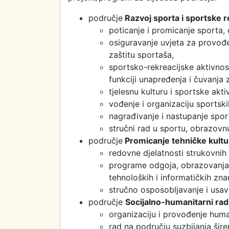
područje
Razvoj sporta i sportske r
poticanje i promicanje sporta, 
osiguravanje uvjeta za provođe
zaštitu sportaša,
sportsko-rekreacijske aktivnos
funkciji unapređenja i čuvanja 
tjelesnu kulturu i sportske akt
vođenje i organizaciju sportski
nagrađivanje i nastupanje spor
stručni rad u sportu, obrazovnu
područje
Promicanje tehničke kult
redovne djelatnosti strukovnih
programe odgoja, obrazovanja 
tehnoloških i informatičkih zna
stručno osposobljavanje i usav
područje
Socijalno-humanitarni ra
organizaciju i provođenje human
rad na području suzbijanja šire