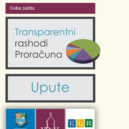
Gradsko vijeće
Plan Grada Krka
Civilna zaštita
Odluke Grada Krka (Službene novine PGŽ)
Krk 360° VR panorama
Kalendar događanja
Krk uživo
Kultura
Fotogalerije
Obrazovanje
Kalendar događanja
Zdravlje
Turistička zajednica Grada Krka
Komunalne usluge
Turistička zajednica otoka Krka
Civilni sektor (arhiva udruga)
Priča o Krku
Sport i rekreacija
Kulturno nasljeđe otoka Krka
Kulturno-turistička ruta Putovima Frankopana
Dar iz Krka