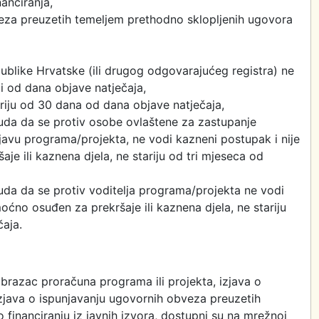
anciranja,
veza preuzetih temeljem prethodno sklopljenih ugovora
ublike Hrvatske (ili drugog odgovarajućeg registra) ne
ći od dana objave natječaja,
riju od 30 dana od dana objave natječaja,
uda da se protiv osobe ovlaštene za zastupanje
prijavu programa/projekta, ne vodi kazneni postupak i nije
e ili kaznena djela, ne stariju od tri mjeseca od
da da se protiv voditelja programa/projekta ne vodi
oćno osuđen za prekršaje ili kaznena djela, ne stariju
čaja.
brazac proračuna programa ili projekta, izjava o
izjava o ispunjavanju ugovornih obveza preuzetih
financiranju iz javnih izvora, dostupni su na mrežnoj