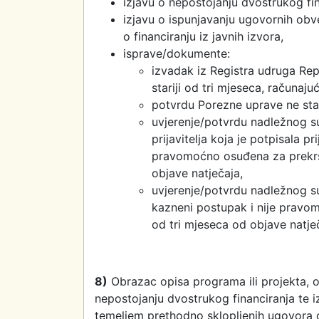
izjavu o nepostojanju dvostrukog fin
izjavu o ispunjavanju ugovornih ob
o financiranju iz javnih izvora,
isprave/dokumente:
izvadak iz Registra udruga Rep
stariji od tri mjeseca, računaju
potvrdu Porezne uprave ne sta
uvjerenje/potvrdu nadležnog s
prijavitelja koja je potpisala 
pravomoćno osuđena za prekršaj
objave natječaja,
uvjerenje/potvrdu nadležnog su
kazneni postupak i nije pravom
od tri mjeseca od objave natje
8)
Obrazac opisa programa ili projekta, o
nepostojanju dvostrukog financiranja te 
temeljem prethodno sklopljenih ugovora o 