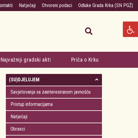
ontakti
Natječaji
Otvoreni podaci
Odluke Grada Krka (SN PGŽ)
Najvažniji gradski akti
Priča o Krku
(SU)DJELUJEM
Savjetovanja sa zainteresiranom javnošću
Pristup informacijama
Natječaji
Obrasci