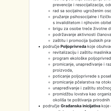
prevencije i resocijalizacije, o
rad sa socijalno ugroženim os
pružanje psihosocijalne i fizi
s invaliditetom i njihovim obite
brigu za osobe treće životne d
podržavanje aktivnosti članov
zaštitu i promocija ljudskih pra
područje
Poljoprivreda
koje obuhvać
revitalizaciju i zaštitu maslinika
program ekološke poljoprivred
promicanje, unapređivanje i ra
proizvoda,
poticanje poljoprivrede s pos
promicanje pčelarstva na otoku
unapređivanje i zaštitu stočno
promidžbu lovstva kao organizi
okoliša te poštivanja prirodnih 
područje
Građanska inicijativa
koje