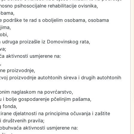
dnosno psihosocijalne rehabilitacije ovisnika,
obama,
čke podrške te rad s oboljelim osobama, osobama
ljima,
obi,
a udruga proizašle iz Domovinskog rata,
va;
a aktivnosti usmjerene na:
,
ne proizvodnje,
zvoj proizvodnje autohtonih sireva i drugih autohtonih
ebnim naglaskom na povrćarstvo,
 i bolje gospodarenje pčelinjim pašama,
g fonda,
rane djelatnosti na principima očuvanja i zaštite
i društvenih pravila;
 obuhvaća aktivnosti usmjerene na: