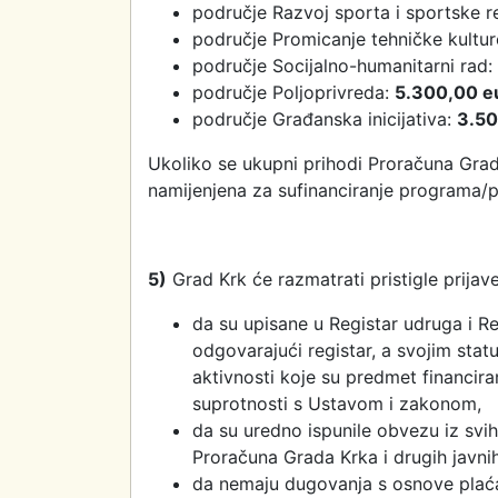
područje Razvoj sporta i sportske r
područje Promicanje tehničke kultu
područje Socijalno-humanitarni rad:
područje Poljoprivreda:
5.300,00 e
područje Građanska inicijativa:
3.50
Ukoliko se ukupni prihodi Proračuna Grad
namijenjena za sufinanciranje programa/p
5)
Grad Krk će razmatrati pristigle prijave
da su upisane u Registar udruga i Re
odgovarajući registar, a svojim statu
aktivnosti koje su predmet financiran
suprotnosti s Ustavom i zakonom,
da su uredno ispunile obvezu iz svih
Proračuna Grada Krka i drugih javnih
da nemaju dugovanja s osnove plaća