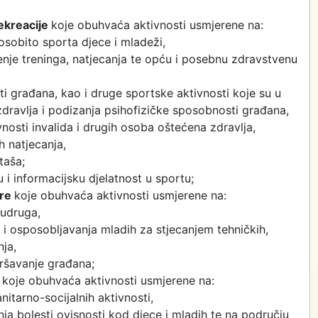
ekreacije
koje obuhvaća aktivnosti usmjerene na:
osobito sporta djece i mladeži,
nje treninga, natjecanja te opću i posebnu zdravstvenu
ti građana, kao i druge sportske aktivnosti koje su u
zdravlja i podizanja psihofizičke sposobnosti građana,
ivnosti invalida i drugih osoba oštećena zdravlja,
h natjecanja,
taša;
 i informacijsku djelatnost u sportu;
ure
koje obuhvaća aktivnosti usmjerene na:
 udruga,
i osposobljavanja mladih za stjecanjem tehničkih,
nja,
ršavanje građana;
d
koje obuhvaća aktivnosti usmjerene na:
itarno-socijalnih aktivnosti,
nja bolesti ovisnosti kod djece i mladih te na području