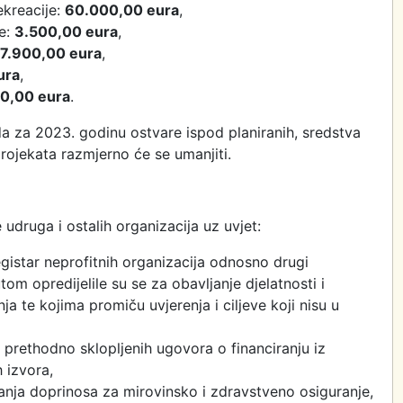
ekreacije:
60.000,00 eura
,
re:
3.500,00 eura
,
7.900,00 eura
,
ura
,
0,00 eura
.
a za 2023. godinu ostvare ispod planiranih, sredstva
rojekata razmjerno će se umanjiti.
 udruga i ostalih organizacija uz uvjet:
gistar neprofitnih organizacija odnosno drugi
tom opredijelile su se za obavljanje djelatnosti i
ja te kojima promiču uvjerenja i ciljeve koji nisu u
 prethodno sklopljenih ugovora o financiranju iz
 izvora,
nja doprinosa za mirovinsko i zdravstveno osiguranje,