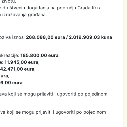
 životu,
ke društvenih događanja na području Grada Krka,
a izražavanja građana.
oziva iznosi
268.088,00 eura / 2.019.909,03 kuna
ekreacije:
185.800,00 eura
,
re:
11.945,00 eura
,
42.471,00 eura
,
eura
,
6,00 eura
.
ava koji se mogu prijaviti i ugovoriti po pojedinom
.
va koji se mogu prijaviti i ugovoriti po pojedinom
ili projektu: