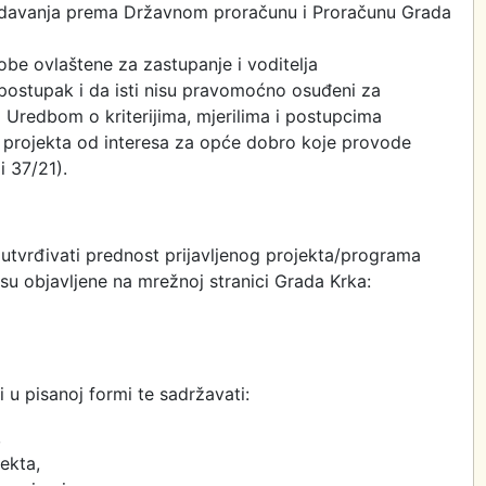
h davanja prema Državnom proračunu i Proračunu Grada
sobe ovlaštene za zastupanje i voditelja
postupak i da isti nisu pravomoćno osuđeni za
na Uredbom o kriterijima, mjerilima i postupcima
i projekta od interesa za opće dobro koje provode
i 37/21).
se utvrđivati prednost prijavljenog projekta/programa
su objavljene na mrežnoj stranici Grada Krka:
 u pisanoj formi te sadržavati:
,
ekta,