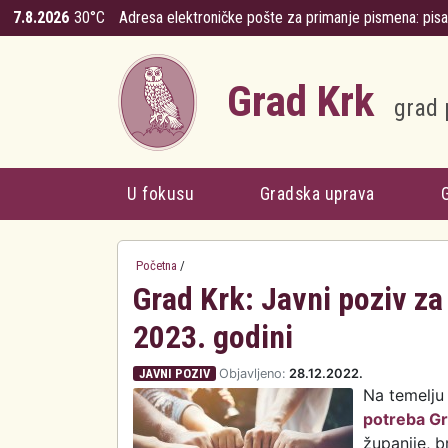
Skoči na glavni sadržaj
7.8.2026
30°C
Adresa elektroničke pošte za primanje pismena:
pis
Grad Krk
grad 
U fokusu
Gradska uprava
Početna
/
Grad Krk: Javni poziv za
2023. godini
JAVNI POZIV
Objavljeno:
28.12.2022.
Na temelju
potreba Gr
županije, b