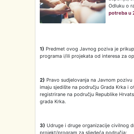
Odluku o r
potreba u 
1)
Predmet ovog Javnog poziva je prikuplja
programa i/ili projekata od interesa za o
2)
Pravo sudjelovanja na Javnom pozivu i
imaju sjedište na području Grada Krka i o
registrirane na području Republike Hrvats
grada Krka.
3)
Udruge i druge organizacije civilnog 
projekt/program za sljedeća područja: