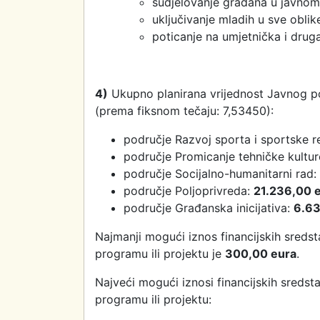
sudjelovanje građana u javnom
uključivanje mladih u sve obli
poticanje na umjetnička i drug
4)
Ukupno planirana vrijednost Javnog p
(prema fiksnom tečaju: 7,53450):
područje Razvoj sporta i sportske r
područje Promicanje tehničke kultu
područje Socijalno-humanitarni rad:
područje Poljoprivreda:
21.236,00 
područje Građanska inicijativa:
6.63
Najmanji mogući iznos financijskih sredst
programu ili projektu je
300,00 eura
Najveći mogući iznosi financijskih sredsta
programu 