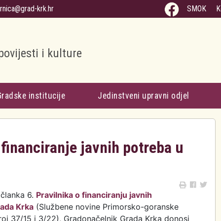
arnica@grad-krk.hr
SMOK
K
povijesti i kulture
Gradske institucije
Jedinstveni upravni odjel
 financiranje javnih potreba u
 članka 6.
Pravilnika o financiranju javnih
ada Krka
(Službene novine Primorsko-goranske
roj 37/15 i 3/22), Gradonačelnik Grada Krka donosi