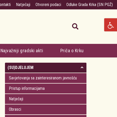
ontakti
Natječaji
Otvoreni podaci
Odluke Grada Krka (SN PGŽ)
Najvažniji gradski akti
Priča o Krku
(SU)DJELUJEM
Savjetovanja sa zainteresiranom javnošću
Pristup informacijama
Natječaji
Obrasci