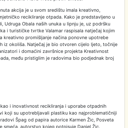
uta akcija je u svom središtu imala kreativno,
jetničko recikliranje otpada. Kako je predstavljeno u
i, Udruga Obala naših unuka u lipnju je, uz podršku
a i turističke tvrtke Valamar raspisala natječaj kojim
 na kreativno promišljanje načina ponovne upotrebe
 iz okoliša. Natječaj je bio otvoren cijelo ljeto, točnije
anizatori i domaćini završnice projekta Kreativnost
pada, među pristiglim je radovima bio podjednak broj
kao i inovativnost recikliranja i uporabe otpadnih
i koji su upotrebljavali plastiku kao najproblematičniji
radovi Špag od papira autorice Karmen Žic, Posveta
je smeća, autorstvo kojeg potpisuje Daniel Žic.