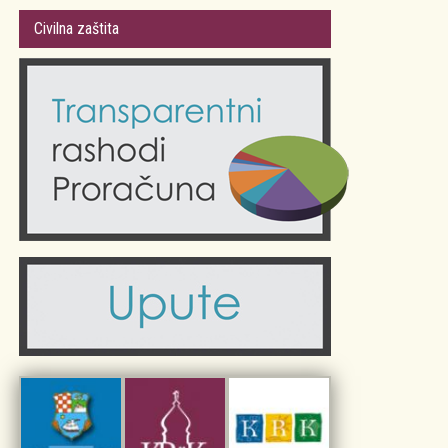
Gradsko vijeće
Plan Grada Krka
Civilna zaštita
Odluke Grada Krka (Službene novine PGŽ)
Krk 360° VR panorama
Kalendar događanja
Krk uživo
Kultura
Fotogalerije
Obrazovanje
Kalendar događanja
Zdravlje
Turistička zajednica Grada Krka
Komunalne usluge
Turistička zajednica otoka Krka
Civilni sektor (arhiva udruga)
Priča o Krku
Sport i rekreacija
Kulturno nasljeđe otoka Krka
Kulturno-turistička ruta Putovima Frankopana
Dar iz Krka