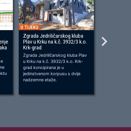
U TIJEKU
U TIJEKU
Zgrada Jedriličarskog kluba
Gradnja ner
enje
Plav u Krku na k.č. 3932/3 k.o.
OU, na predj
naka
Krk-grad
Prometnica će
Zgrada Jedriličarskog kluba Plav
prometnica u 
se
u Krku na k.č. 3932/3 k.o. Krk-
od k.č. 2209/
bne
grad koncipirana je u
odvijanju dv
ektu
jedinstvenom korpusu s dvije
dok su na kra
nadzemne etaže.