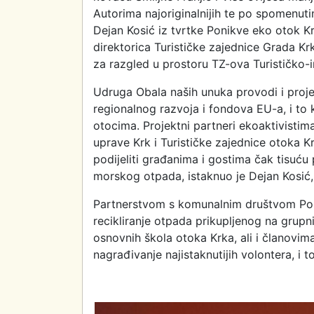
Autorima najoriginalnijih te po spomenutim
Dejan Kosić iz tvrtke Ponikve eko otok Kr
direktorica Turističke zajednice Grada Krka
za razgled u prostoru TZ-ova Turističko-
Udruga Obala naših unuka provodi i proje
regionalnog razvoja i fondova EU-a, i to 
otocima. Projektni partneri ekoaktivistim
uprave Krk i Turističke zajednice otoka Kr
podijeliti građanima i gostima čak tisuću 
morskog otpada, istaknuo je Dejan Kosić,
Partnerstvom s komunalnim društvom Ponik
recikliranje otpada prikupljenog na gru
osnovnih škola otoka Krka, ali i članovi
nagrađivanje najistaknutijih volontera, i