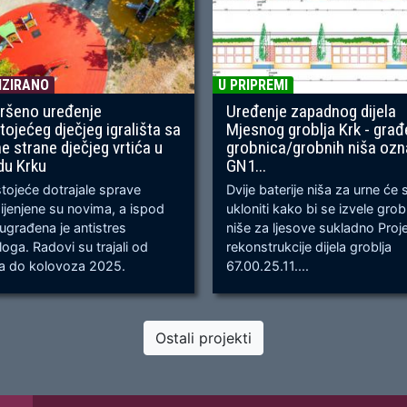
IZIRANO
U PRIPREMI
ršeno uređenje
Uređenje zapadnog dijela
tojećeg dječjeg igrališta sa
Mjesnog groblja Krk - građ
ne strane dječjeg vrtića u
grobnica/grobnih niša oz
du Krku
GN1...
ojeće dotrajale sprave
Dvije baterije niša za urne će 
jenjene su novima, a ispod
ukloniti kako bi se izvele gro
 ugrađena je antistres
niše za ljesove sukladno Proj
oga. Radovi su trajali od
rekonstrukcije dijela groblja
ja do kolovoza 2025.
67.00.25.11....
Ostali projekti