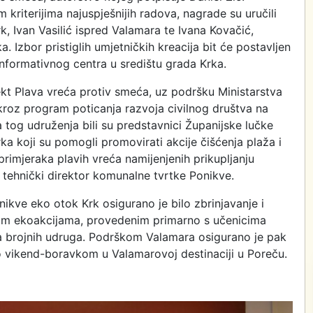
 kriterijima najuspješnijih radova, nagrade su uručili
k, Ivan Vasilić ispred Valamara te Ivana Kovačić,
. Izbor pristiglih umjetničkih kreacija bit će postavljen
informativnog centra u središtu grada Krka.
kt Plava vreća protiv smeća, uz podršku Ministarstva
kroz program poticanja razvoja civilnog društva na
a tog udruženja bili su predstavnici Županijske lučke
ka koji su pomogli promovirati akcije čišćenja plaža i
primjeraka plavih vreća namijenjenih prikupljanju
 tehnički direktor komunalne tvrtke Ponikve.
ve eko otok Krk osigurano je bilo zbrinjavanje i
pnim ekoakcijama, provedenim primarno s učenicima
ma brojnih udruga. Podrškom Valamara osigurano je pak
 to vikend-boravkom u Valamarovoj destinaciji u Poreču.