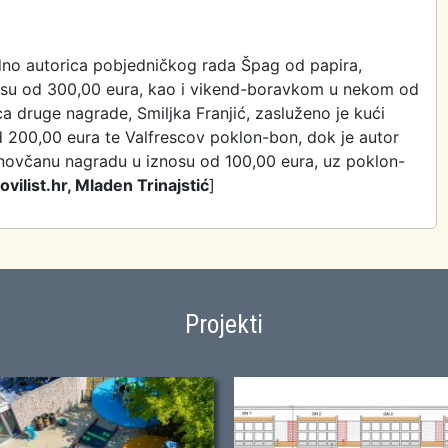
dno autorica pobjedničkog rada Špag od papira,
su od 300,00 eura, kao i vikend-boravkom u nekom od
a druge nagrade, Smiljka Franjić, zasluženo je kući
d 200,00 eura te Valfrescov poklon-bon, dok je autor
 novčanu nagradu u iznosu od 100,00 eura, uz poklon-
ovilist.hr, Mladen Trinajstić
]
Projekti