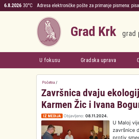
Skoči na glavni sadržaj
6.8.2026
30°C
Adresa elektroničke pošte za primanje pismena:
pis
Grad Krk
grad 
U fokusu
Gradska uprava
Početna
/
Završnica dvaju ekologi
Karmen Žic i Ivana Bogu
IZ MEDIJA
Objavljeno:
08.11.2024.
U Maloj vi
završnice 
protiv sme