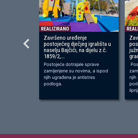
REALIZIRANO
REAL
Završeno uređenje
Zav
postojećeg dječjeg igrališta u
pos
naselju Bajčići, na dijelu z.č.
juž
1859/2,...
gra
Postojeće dotrajale sprave
Post
zamijenjene su novima, a ispod
zami
njih ugrađena je antistres
njih
podloga.
podl
lipn