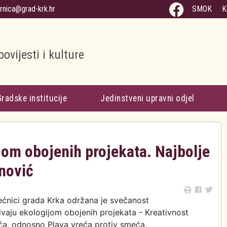
arnica@grad-krk.hr
SMOK
K
povijesti i kulture
Gradske institucije
Jedinstveni upravni odjel
jom obojenih projekata. Najbolje
nović
jećnici grada Krka održana je svečanost
dvaju ekologijom obojenih projekata - Kreativnost
ća, odnosno Plava vreća protiv smeća.