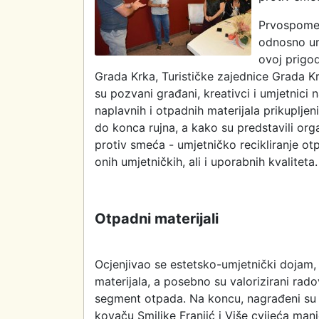
Prvospomen
odnosno um
ovoj prigod
Grada Krka, Turističke zajednice Grada Krk
su pozvani građani, kreativci i umjetnici
naplavnih i otpadnih materijala prikupljenih
do konca rujna, a kako su predstavili org
protiv smeća - umjetničko recikliranje ot
onih umjetničkih, ali i uporabnih kvaliteta.
Otpadni materijali
Ocjenjivao se estetsko-umjetnički dojam, 
materijala, a posebno su valorizirani radov
segment otpada. Na koncu, nagrađeni su 
kovaču Smiljke Franjić i Više cvijeća man