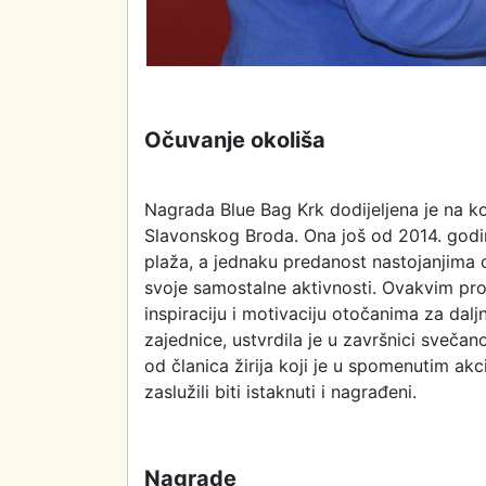
Očuvanje okoliša
Nagrada Blue Bag Krk dodijeljena je na ko
Slavonskog Broda. Ona još od 2014. godin
plaža, a jednaku predanost nastojanjima 
svoje samostalne aktivnosti. Ovakvim pro
inspiraciju i motivaciju otočanima za dalj
zajednice, ustvrdila je u završnici svečan
od članica žirija koji je u spomenutim ak
zaslužili biti istaknuti i nagrađeni.
Nagrade