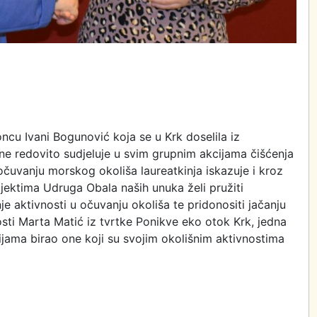
ncu Ivani Bogunović koja se u Krk doselila iz
e redovito sudjeluje u svim grupnim akcijama čišćenja
očuvanju morskog okoliša laureatkinja iskazuje i kroz
jektima Udruga Obala naših unuka želi pružiti
nje aktivnosti u očuvanju okoliša te pridonositi jačanju
osti Marta Matić iz tvrtke Ponikve eko otok Krk, jedna
cijama birao one koji su svojim okolišnim aktivnostima