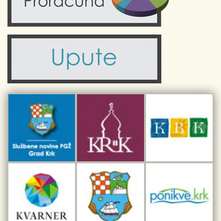
Zdravlje
Turistička zajednica Grada Krka
Komunalne usluge
Turistička zajednica otoka Krka
Civilni sektor (arhiva udruga)
Priča o Krku
Sport i rekreacija
Kulturno nasljeđe otoka Krka
Kulturno-turistička ruta Putovima Frankopana
Dar iz Krka
Interpretacijski centar pomorske baštine