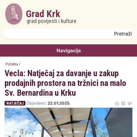
Skoči na glavni sadržaj
Grad Krk
grad povijesti i kulture
Obrazac pretrage
Pretraži
Navigacija
Početna
/
Vecla: Natječaj za davanje u zakup
prodajnih prostora na tržnici na malo
Sv. Bernardina u Krku
NATJEČAJ
Objavljeno:
22.01.2025.