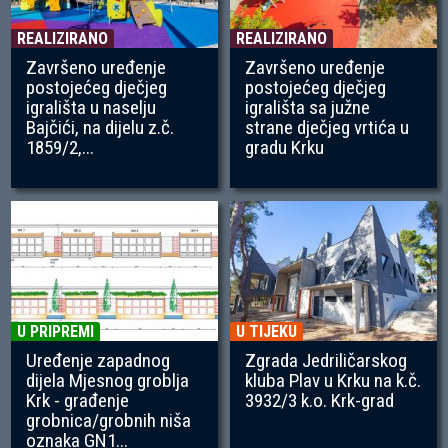
REALIZIRANO
REALIZIRANO
Završeno uređenje
Završeno uređenje
postojećeg dječjeg
postojećeg dječjeg
igrališta u naselju
igrališta sa južne
Bajčići, na dijelu z.č.
strane dječjeg vrtića u
1859/2,...
gradu Krku
U PRIPREMI
U TIJEKU
Uređenje zapadnog
Zgrada Jedriličarskog
dijela Mjesnog groblja
kluba Plav u Krku na k.č.
Krk - građenje
3932/3 k.o. Krk-grad
grobnica/grobnih niša
oznaka GN1...