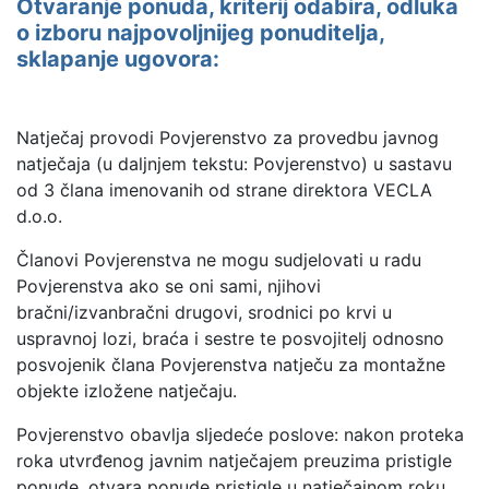
Otvaranje ponuda, kriterij odabira, odluka
o izboru najpovoljnijeg ponuditelja,
sklapanje ugovora:
Natječaj provodi Povjerenstvo za provedbu javnog
natječaja (u daljnjem tekstu: Povjerenstvo) u sastavu
od 3 člana imenovanih od strane direktora VECLA
d.o.o.
Članovi Povjerenstva ne mogu sudjelovati u radu
Povjerenstva ako se oni sami, njihovi
bračni/izvanbračni drugovi, srodnici po krvi u
uspravnoj lozi, braća i sestre te posvojitelj odnosno
posvojenik člana Povjerenstva natječu za montažne
objekte izložene natječaju.
Povjerenstvo obavlja sljedeće poslove: nakon proteka
roka utvrđenog javnim natječajem preuzima pristigle
ponude, otvara ponude pristigle u natječajnom roku,