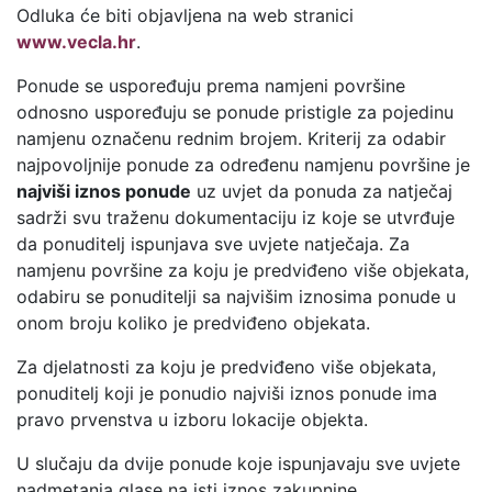
Odluka će biti objavljena na web stranici
www.vecla.hr
.
Ponude se uspoređuju prema namjeni površine
odnosno uspoređuju se ponude pristigle za pojedinu
namjenu označenu rednim brojem. Kriterij za odabir
najpovoljnije ponude za određenu namjenu površine je
najviši iznos ponude
uz uvjet da ponuda za natječaj
sadrži svu traženu dokumentaciju iz koje se utvrđuje
da ponuditelj ispunjava sve uvjete natječaja. Za
namjenu površine za koju je predviđeno više objekata,
odabiru se ponuditelji sa najvišim iznosima ponude u
onom broju koliko je predviđeno objekata.
Za djelatnosti za koju je predviđeno više objekata,
ponuditelj koji je ponudio najviši iznos ponude ima
pravo prvenstva u izboru lokacije objekta.
U slučaju da dvije ponude koje ispunjavaju sve uvjete
nadmetanja glase na isti iznos zakupnine,