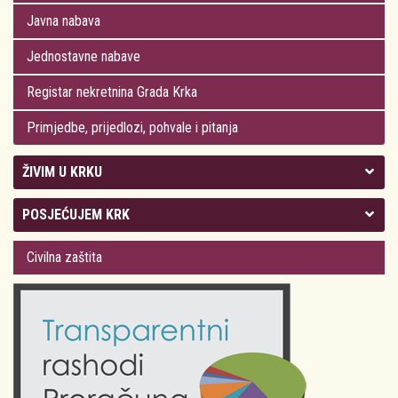
Javna nabava
Jednostavne nabave
Registar nekretnina Grada Krka
Primjedbe, prijedlozi, pohvale i pitanja
ŽIVIM U KRKU
Kolegij gradonačelnika
POSJEĆUJEM KRK
Gradsko vijeće
Plan Grada Krka
Civilna zaštita
Odluke Grada Krka (Službene novine PGŽ)
Krk 360° VR panorama
Kalendar događanja
Krk uživo
Kultura
Fotogalerije
Obrazovanje
Kalendar događanja