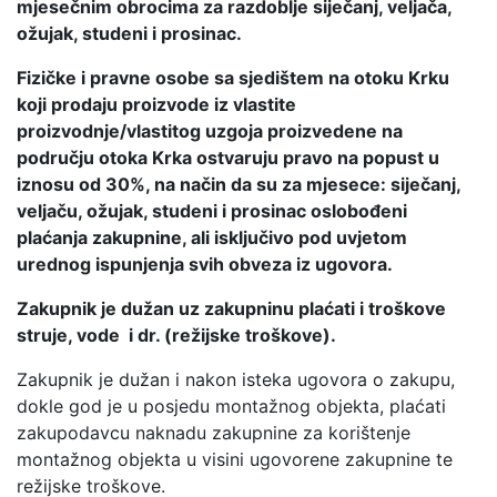
mjesečnim obrocima za razdoblje siječanj, veljača,
ožujak, studeni i prosinac.
Fizičke i pravne osobe sa sjedištem na otoku Krku
koji prodaju proizvode iz vlastite
proizvodnje/vlastitog uzgoja proizvedene na
području otoka Krka ostvaruju pravo na popust u
iznosu od 30%, na način da su za mjesece: siječanj,
veljaču, ožujak, studeni i prosinac oslobođeni
plaćanja zakupnine, ali isključivo pod uvjetom
urednog ispunjenja svih obveza iz ugovora.
Zakupnik je dužan uz zakupninu plaćati i troškove
struje, vode i dr. (režijske troškove).
Zakupnik je dužan i nakon isteka ugovora o zakupu,
dokle god je u posjedu montažnog objekta, plaćati
zakupodavcu naknadu zakupnine za korištenje
montažnog objekta u visini ugovorene zakupnine te
režijske troškove.