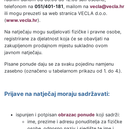
telefonom na
051/401-181
, mailom na
vecla@vecla.hr
ili mogu preuzeti sa web stranica VECLA d.o.o.
(
www.vecla.hr
).
Na natječaju mogu sudjelovati fizičke i pravne osobe,
registrirane za djelatnost koja će se obavljati na
zakupljenom prodajnom mjestu sukladno ovom
javnom natječaju.
Pisane ponude daju se za svaku pojedinu namjenu
zasebno (označeno u tabelarnom prikazu od 1. do 4.).
Prijave na natječaj moraju sadržavati:
ispunjen i potpisan
obrazac ponude
koji sadrži:
ime, prezime i adresu ponuditelja za fizičke
osobe, odnosno naziv i sjedište te ime i