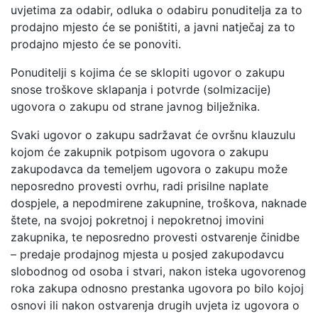
uvjetima za odabir, odluka o odabiru ponuditelja za to
prodajno mjesto će se poništiti, a javni natječaj za to
prodajno mjesto će se ponoviti.
Ponuditelji s kojima će se sklopiti ugovor o zakupu
snose troškove sklapanja i potvrde (solmizacije)
ugovora o zakupu od strane javnog bilježnika.
Svaki ugovor o zakupu sadržavat će ovršnu klauzulu
kojom će zakupnik potpisom ugovora o zakupu
zakupodavca da temeljem ugovora o zakupu može
neposredno provesti ovrhu, radi prisilne naplate
dospjele, a nepodmirene zakupnine, troškova, naknade
štete, na svojoj pokretnoj i nepokretnoj imovini
zakupnika, te neposredno provesti ostvarenje činidbe
– predaje prodajnog mjesta u posjed zakupodavcu
slobodnog od osoba i stvari, nakon isteka ugovorenog
roka zakupa odnosno prestanka ugovora po bilo kojoj
osnovi ili nakon ostvarenja drugih uvjeta iz ugovora o