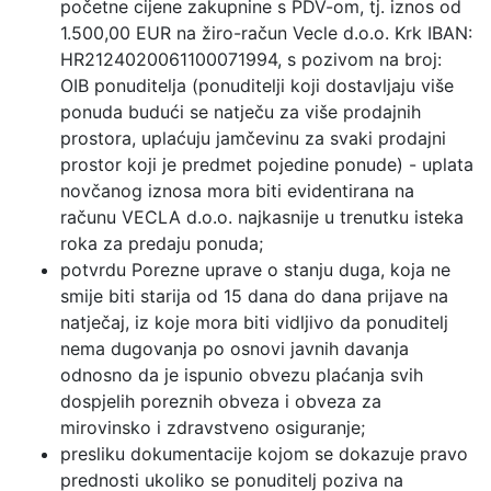
početne cijene zakupnine s PDV-om, tj. iznos od
1.500,00 EUR na žiro-račun Vecle d.o.o. Krk IBAN:
HR2124020061100071994, s pozivom na broj:
OIB ponuditelja (ponuditelji koji dostavljaju više
ponuda budući se natječu za više prodajnih
prostora, uplaćuju jamčevinu za svaki prodajni
prostor koji je predmet pojedine ponude) - uplata
novčanog iznosa mora biti evidentirana na
računu VECLA d.o.o. najkasnije u trenutku isteka
roka za predaju ponuda;
potvrdu Porezne uprave o stanju duga, koja ne
smije biti starija od 15 dana do dana prijave na
natječaj, iz koje mora biti vidljivo da ponuditelj
nema dugovanja po osnovi javnih davanja
odnosno da je ispunio obvezu plaćanja svih
dospjelih poreznih obveza i obveza za
mirovinsko i zdravstveno osiguranje;
presliku dokumentacije kojom se dokazuje pravo
prednosti ukoliko se ponuditelj poziva na