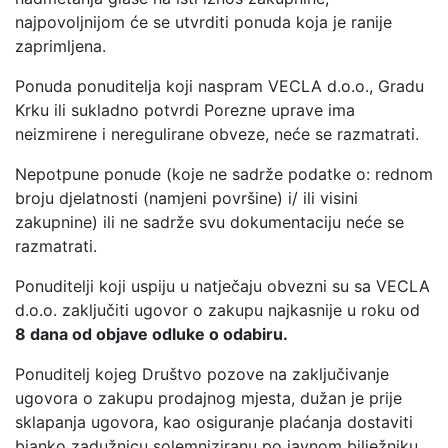
najpovoljnijom će se utvrditi ponuda koja je ranije
zaprimljena.
Ponuda ponuditelja koji naspram VECLA d.o.o., Gradu
Krku ili sukladno potvrdi Porezne uprave ima
neizmirene i neregulirane obveze, neće se razmatrati.
Nepotpune ponude (koje ne sadrže podatke o: rednom
broju djelatnosti (namjeni površine) i/ ili visini
zakupnine) ili ne sadrže svu dokumentaciju neće se
razmatrati.
Ponuditelji koji uspiju u natječaju obvezni su sa VECLA
d.o.o. zaključiti ugovor o zakupu najkasnije u roku od
8 dana od objave odluke o odabiru.
Ponuditelj kojeg Društvo pozove na zaključivanje
ugovora o zakupu prodajnog mjesta, dužan je prije
sklapanja ugovora, kao osiguranje plaćanja dostaviti
bjanko zadužnicu solemniziranu po javnom bilježniku,