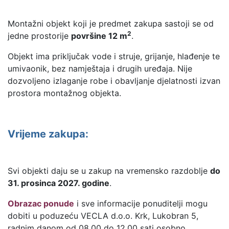
Montažni objekt koji je predmet zakupa sastoji se od
2
jedne prostorije
površine 12 m
.
Objekt ima priključak vode i struje, grijanje, hlađenje te
umivaonik, bez namještaja i drugih uređaja. Nije
dozvoljeno izlaganje robe i obavljanje djelatnosti izvan
prostora montažnog objekta.
Vrijeme zakupa:
Svi objekti daju se u zakup na vremensko razdoblje
do
31. prosinca 2027. godine
.
Obrazac ponude
i sve informacije ponuditelji mogu
dobiti u poduzeću VECLA d.o.o. Krk, Lukobran 5,
radnim danom od 08.00 do 12.00 sati osobno,