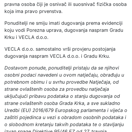
pravna osoba čiji je osnivač ili suosnivač fizička osoba
koja ima pravo prvenstva.
Ponuditelji ne smiju imati dugovanja prema evidenciji
koju vodi Porezna uprava, dugovanja naspram Gradu
Krku i VECLA d.o.o.
VECLA d.o.o. samostalno vrši provjeru postojanja
dugovanja naspram VECLA d.o.o. i Gradu Krku.
Dostavom ponude, ponuditelji pristaju da se njihovi
osobni podaci navedeni u ovom natječaju, obrađuju u
potrebnom obimu i u svrhu provedbe Natječaja, od
strane ovlaštenih osoba za provedbu natječaja
uključujući pribavu podataka o stanju dugovanja od
strane ovlaštenih osoba Grada Krka, a sve sukladno
Uredbi (EU) 2016/679 Europskog parlamenta i vijeća o
zaštiti pojedinca u vezi s obradom osobnih podataka i
o slobodnom kretanju takvih podataka te o stavljanju
izvan snage Direktive 95/46 EZ od 27. travnja