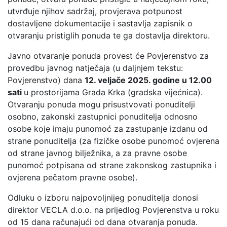
utvrđuje njihov sadržaj, provjerava potpunost
dostavljene dokumentacije i sastavlja zapisnik o
otvaranju pristiglih ponuda te ga dostavlja direktoru.
Javno otvaranje ponuda provest će Povjerenstvo za
provedbu javnog natječaja (u daljnjem tekstu:
Povjerenstvo) dana
12. veljače 2025. godine u 12.00
sati
u prostorijama Grada Krka (gradska vijećnica).
Otvaranju ponuda mogu prisustvovati ponuditelji
osobno, zakonski zastupnici ponuditelja odnosno
osobe koje imaju punomoć za zastupanje izdanu od
strane ponuditelja (za fizičke osobe punomoć ovjerena
od strane javnog bilježnika, a za pravne osobe
punomoć potpisana od strane zakonskog zastupnika i
ovjerena pečatom pravne osobe).
Odluku o izboru najpovoljnijeg ponuditelja donosi
direktor VECLA d.o.o. na prijedlog Povjerenstva u roku
od 15 dana računajući od dana otvaranja ponuda.