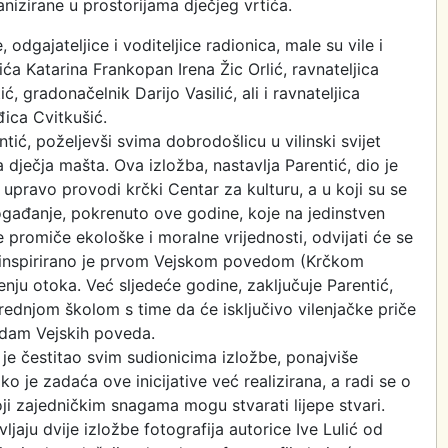
nizirane u prostorijama dječjeg vrtića.
, odgajateljice i voditeljice radionica, male su vile i
ića Katarina Frankopan Irena Žic Orlić, ravnateljica
, gradonačelnik Darijo Vasilić, ali i ravnateljica
đica Cvitkušić.
tić, poželjevši svima dobrodošlicu u vilinski svijet
dječja mašta. Ova izložba, nastavlja Parentić, dio je
 i upravo provodi krčki Centar za kulturu, a u koji su se
o događanje, pokrenuto ove godine, koje na jedinstven
e promiče ekološke i moralne vrijednosti, odvijati će se
a inspirirano je prvom Vejskom povedom (Krčkom
nju otoka. Već sljedeće godine, zaključuje Parentić,
srednjom školom s time da će isključivo vilenjačke priče
 sedam Vejskih poveda.
 je čestitao svim sudionicima izložbe, ponajviše
ko je zadaća ove inicijative već realizirana, a radi se o
oji zajedničkim snagama mogu stvarati lijepe stvari.
ljaju dvije izložbe fotografija autorice Ive Lulić od