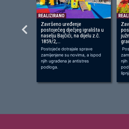
REALIZIRANO
REAL
Završeno uređenje
Zav
postojećeg dječjeg igrališta u
pos
naselju Bajčići, na dijelu z.č.
juž
1859/2,...
gra
Postojeće dotrajale sprave
Post
zamijenjene su novima, a ispod
zami
njih ugrađena je antistres
njih
podloga.
podl
lipn