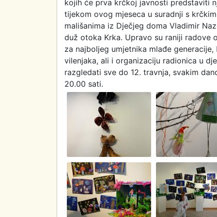
kojih će prva krčkoj javnosti predstaviti 
tijekom ovog mjeseca u suradnji s krčkim
mališanima iz Dječjeg doma Vladimir Nazo
duž otoka Krka. Upravo su raniji radov
za najboljeg umjetnika mlađe generacije, b
vilenjaka, ali i organizaciju radionica u d
razgledati sve do 12. travnja, svakim dan
20.00 sati.