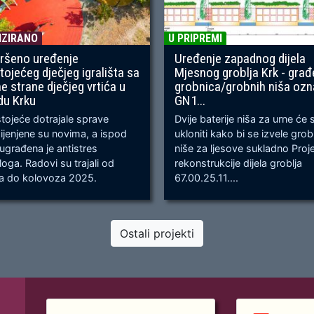
IZIRANO
U PRIPREMI
ršeno uređenje
Uređenje zapadnog dijela
tojećeg dječjeg igrališta sa
Mjesnog groblja Krk - građ
ne strane dječjeg vrtića u
grobnica/grobnih niša oz
du Krku
GN1...
ojeće dotrajale sprave
Dvije baterije niša za urne će 
jenjene su novima, a ispod
ukloniti kako bi se izvele gro
 ugrađena je antistres
niše za ljesove sukladno Proj
oga. Radovi su trajali od
rekonstrukcije dijela groblja
ja do kolovoza 2025.
67.00.25.11....
Ostali projekti