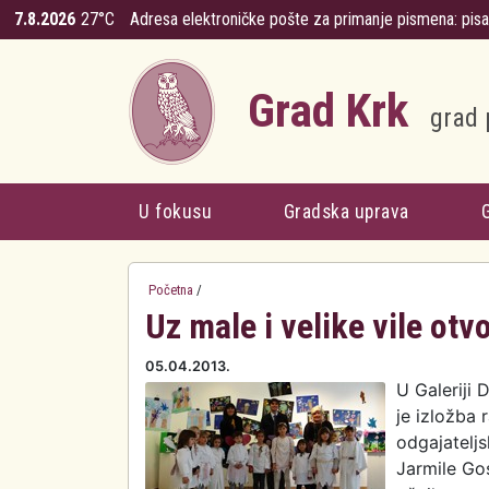
Skoči na glavni sadržaj
7.8.2026
27°C
Adresa elektroničke pošte za primanje pismena:
pis
Grad Krk
grad 
U fokusu
Gradska uprava
Početna
/
Uz male i velike vile otv
05.04.2013.
U Galeriji 
je izložba 
odgajateljs
Jarmile Gos