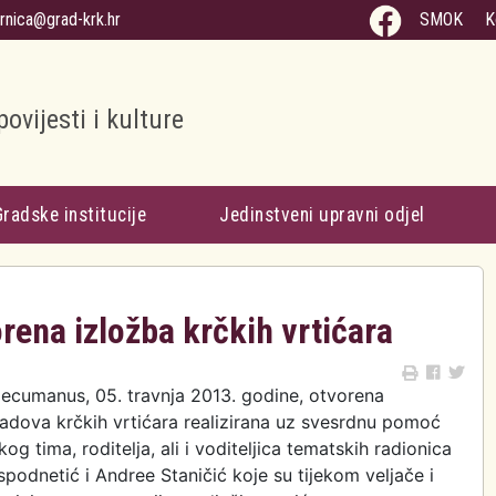
arnica@grad-krk.hr
SMOK
K
povijesti i kulture
Gradske institucije
Jedinstveni upravni odjel
orena izložba krčkih vrtićara
Decumanus, 05. travnja 2013. godine, otvorena
radova krčkih vrtićara realizirana uz svesrdnu pomoć
kog tima, roditelja, ali i voditeljica tematskih radionica
podnetić i Andree Staničić koje su tijekom veljače i