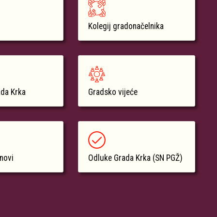
Kolegij gradonačelnika
ada Krka
Gradsko vijeće
anovi
Odluke Grada Krka (SN PGŽ)