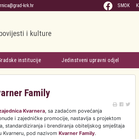
arnica@grad-krk.hr
SMOK
K
povijesti i kulture
Gradske institucije
Jedinstveni upravni odjel
varner Family
 zajednica Kvarnera
, sa zadaćom povećanja
onude i zajedničke promocije, nastavlja s projektom
, standardiziranja i brendiranja obiteljskog smještaja
u Kvarneru, pod nazivom
Kvarner Family
.