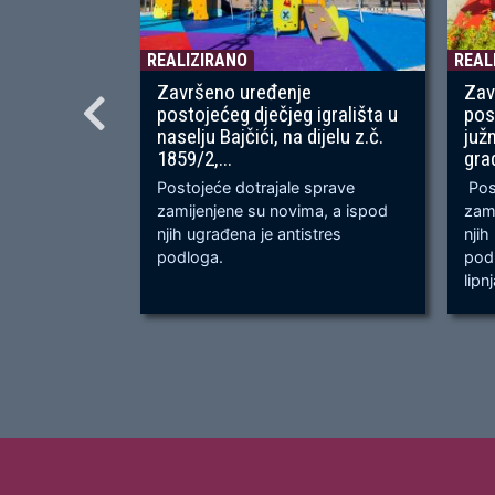
REALIZIRANO
REAL
Završeno uređenje
Zav
postojećeg dječjeg igrališta u
pos
naselju Bajčići, na dijelu z.č.
juž
1859/2,...
gra
Postojeće dotrajale sprave
Post
zamijenjene su novima, a ispod
zami
njih ugrađena je antistres
njih
podloga.
podl
lipn