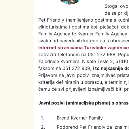
Stoga, ovo
da se prikl
Pet Friendly (namijenjeno gostima s kućni
cikloturistima i gostima koji pješače), do
Family Agency te Kvarner Family Agency -
svaku od navedenih kategorija s obrascem 
Internet stranicama Turističke zajednic
zatražiti telefonom na 051 272 988. Popu
zajednice Kvarnera, Nikole Tesle 2, 5141
faksom na 051 272 909,
i to najkasnije 
Prijavom na javni poziv iznajmljivač prist
kriterija definiranih u obrascu, a termin 
čemu će svi prijavljeni iznajmljivači biti
Javni pozivi (animacijska pisma) s obras
1.
Brend Kvarner Family
2.
Podbrend Pet Friendly za iznajml