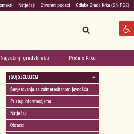
ontakti
Natječaji
Otvoreni podaci
Odluke Grada Krka (SN PGŽ)
Najvažniji gradski akti
Priča o Krku
(SU)DJELUJEM
Savjetovanja sa zainteresiranom javnošću
Pristup informacijama
Natječaji
Obrasci