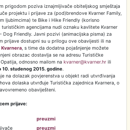
m prigodom poziva iznajmljivače obiteljskog smještaja
juče projektu i prijave za (pod)brendove Kvarner Family,
m ljubimcima) te Bike i Hike Friendly (korisno
k turističkim agencijama nudi oznaku kavlitete Kvarner
 Dog Friendly. Javni pozivi (animacijska pisma) za
prijave dostupni su u prilogu ove obavijesti ili na
e Kvarnera
, s time da dodatna pojašnjenje možete
njeni obrazac dostavlja se na adresu Turističke
0 Opatija, odnosno mailom na
kvarner@kvarner.hr
ili
do 10. studenog 2015. godine
.
aje na dolazak povjerenstva u objekt radi utvrđivanja
njihova dolaska utvrđuje Turistička zajednica Kvarnera, o
 pravovremeno obaviješteni.
cem prijave:
preuzmi
jivače
preuzmi