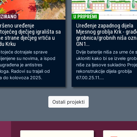
IZIRANO
U PRIPREMI
ršeno uređenje
Uređenje zapadnog dijela
tojećeg dječjeg igrališta sa
Mjesnog groblja Krk - građ
ne strane dječjeg vrtića u
grobnica/grobnih niša oz
du Krku
GN1...
ojeće dotrajale sprave
Dvije baterije niša za urne će 
jenjene su novima, a ispod
ukloniti kako bi se izvele gro
 ugrađena je antistres
niše za ljesove sukladno Proj
oga. Radovi su trajali od
rekonstrukcije dijela groblja
ja do kolovoza 2025.
67.00.25.11....
Ostali projekti