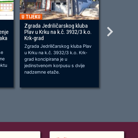
U TIJEKU
U TIJEKU
Zgrada Jedriličarskog kluba
Gradnja ner
enje
Plav u Krku na k.č. 3932/3 k.o.
OU, na predj
naka
Krk-grad
Prometnica će
Zgrada Jedriličarskog kluba Plav
prometnica u 
se
u Krku na k.č. 3932/3 k.o. Krk-
od k.č. 2209/
bne
grad koncipirana je u
odvijanju dv
ektu
jedinstvenom korpusu s dvije
dok su na kra
nadzemne etaže.