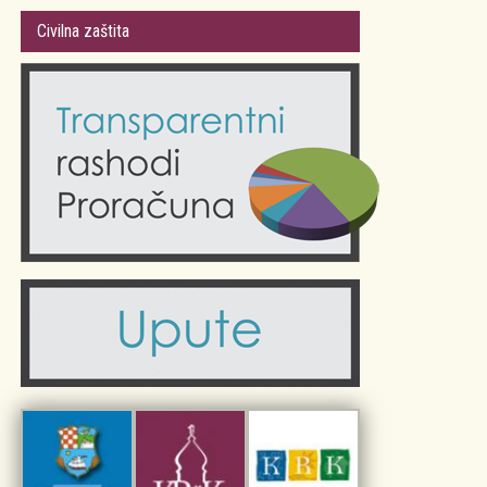
Gradsko vijeće
Plan Grada Krka
Civilna zaštita
Odluke Grada Krka (Službene novine PGŽ)
Krk 360° VR panorama
Kalendar događanja
Krk uživo
Kultura
Fotogalerije
Obrazovanje
Kalendar događanja
Zdravlje
Turistička zajednica Grada Krka
Komunalne usluge
Turistička zajednica otoka Krka
Civilni sektor (arhiva udruga)
Priča o Krku
Sport i rekreacija
Kulturno nasljeđe otoka Krka
Kulturno-turistička ruta Putovima Frankopana
Dar iz Krka