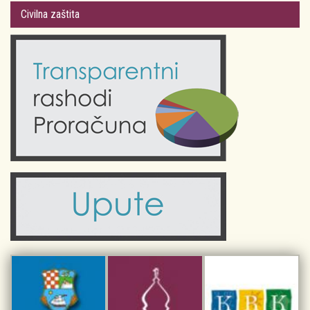
Gradsko vijeće
Plan Grada Krka
Civilna zaštita
Odluke Grada Krka (Službene novine PGŽ)
Krk 360° VR panorama
Kalendar događanja
Krk uživo
Kultura
Fotogalerije
Obrazovanje
Kalendar događanja
Zdravlje
Turistička zajednica Grada Krka
Komunalne usluge
Turistička zajednica otoka Krka
Civilni sektor (arhiva udruga)
Priča o Krku
Sport i rekreacija
Kulturno nasljeđe otoka Krka
Kulturno-turistička ruta Putovima Frankopana
Dar iz Krka