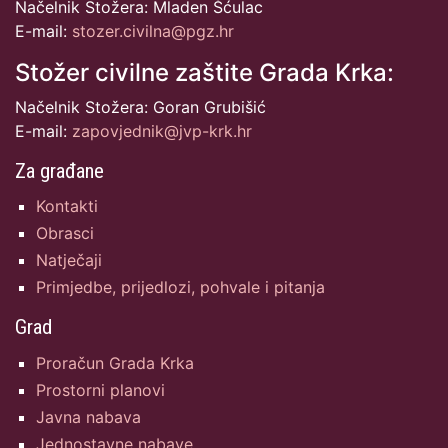
Načelnik Stožera: Mladen Šćulac
E-mail:
stozer.civilna@pgz.hr
Stožer civilne zaštite Grada Krka:
Načelnik Stožera: Goran Grubišić
E-mail:
zapovjednik@jvp-krk.hr
Za građane
Kontakti
Obrasci
Natječaji
Primjedbe, prijedlozi, pohvale i pitanja
Grad
Proračun Grada Krka
Prostorni planovi
Javna nabava
Jednostavne nabave