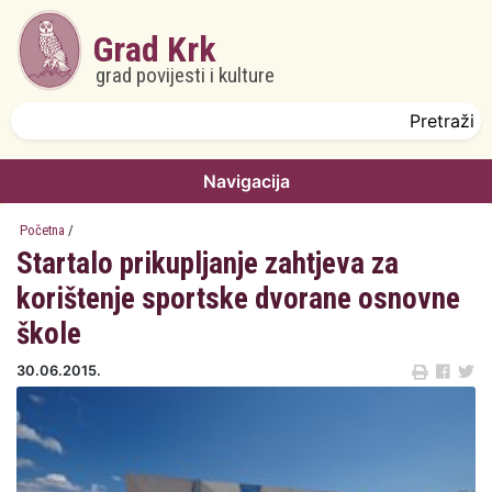
Skoči na glavni sadržaj
Grad Krk
grad povijesti i kulture
Obrazac pretrage
Pretraži
Navigacija
Početna
/
Startalo prikupljanje zahtjeva za
korištenje sportske dvorane osnovne
škole
30.06.2015.