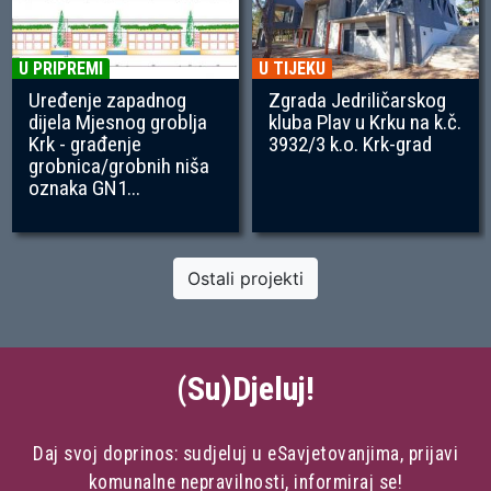
U PRIPREMI
U TIJEKU
Uređenje zapadnog
Zgrada Jedriličarskog
dijela Mjesnog groblja
kluba Plav u Krku na k.č.
Krk - građenje
3932/3 k.o. Krk-grad
grobnica/grobnih niša
oznaka GN1...
Ostali projekti
(Su)Djeluj!
Daj svoj doprinos: sudjeluj u eSavjetovanjima, prijavi
komunalne nepravilnosti, informiraj se!