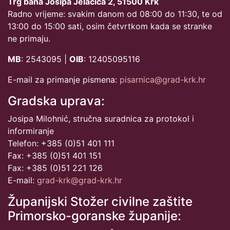
Trg bana Josipa Jelačića 2, 51500 Krk
Radno vrijeme: svakim danom od 08:00 do 11:30, te od
13:00 do 15:00 sati, osim četvrtkom kada se stranke
ne primaju.
MB
: 2543095 |
OIB
: 12405095116
E-mail za primanje pismena:
pisarnica@grad-krk.hr
Gradska uprava:
Josipa Milohnić, stručna suradnica za protokol i
informiranje
Telefon: +385 (0)51 401 111
Fax: +385 (0)51 401 151
Fax: +385 (0)51 221 126
E-mail:
grad-krk@grad-krk.hr
Županijski Stožer civilne zaštite
Primorsko-goranske županije: