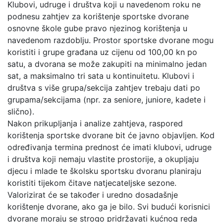
Klubovi, udruge i društva koji u navedenom roku ne
podnesu zahtjev za korištenje sportske dvorane
osnovne škole gube pravo njezinog korištenja u
navedenom razdoblju. Prostor sportske dvorane mogu
koristiti i grupe građana uz cijenu od 100,00 kn po
satu, a dvorana se može zakupiti na minimalno jedan
sat, a maksimalno tri sata u kontinuitetu. Klubovi i
društva s više grupa/sekcija zahtjev trebaju dati po
grupama/sekcijama (npr. za seniore, juniore, kadete i
slično).
Nakon prikupljanja i analize zahtjeva, raspored
korištenja sportske dvorane bit će javno objavljen. Kod
određivanja termina prednost će imati klubovi, udruge
i društva koji nemaju vlastite prostorije, a okupljaju
djecu i mlade te školsku sportsku dvoranu planiraju
koristiti tijekom čitave natjecateljske sezone.
Valorizirat će se također i uredno dosadašnje
korištenje dvorane, ako ga je bilo. Svi budući korisnici
dvorane moraju se strogo pridržavati kućnog reda