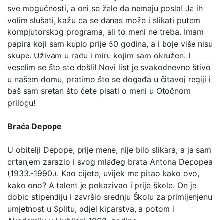
sve mogućnosti, a oni se žale da nemaju posla! Ja ih
volim slušati, kažu da se danas može i slikati putem
kompjutorskog programa, ali to meni ne treba. Imam
papira koji sam kupio prije 50 godina, a i boje više nisu
skupe. Uživam u radu i miru kojim sam okružen. I
veselim se što ste došli! Novi list je svakodnevno štivo
u našem domu, pratimo što se događa u čitavoj regiji i
baš sam sretan što ćete pisati o meni u Otočnom
prilogu!
Braća Depope
U obitelji Depope, prije mene, nije bilo slikara, a ja sam
crtanjem zarazio i svog mlađeg brata Antona Depopea
(1933.-1990.). Kao dijete, uvijek me pitao kako ovo,
kako ono? A talent je pokazivao i prije škole. On je
dobio stipendiju i završio srednju Školu za primijenjenu
umjetnost u Splitu, odjel kiparstva, a potom i