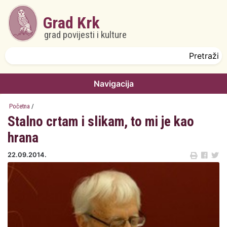
Skoči na glavni sadržaj
Grad Krk
grad povijesti i kulture
Obrazac pretrage
Pretraži
Navigacija
Početna
/
Stalno crtam i slikam, to mi je kao
hrana
22.09.2014.