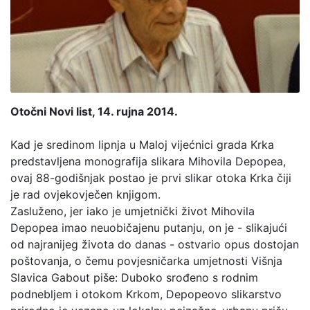
Otočni Novi list, 14. rujna 2014.
Kad je sredinom lipnja u Maloj vijećnici grada Krka
predstavljena monografija slikara Mihovila Depopea,
ovaj 88-godišnjak postao je prvi slikar otoka Krka čiji
je rad ovjekovječen knjigom.
Zasluženo, jer iako je umjetnički život Mihovila
Depopea imao neuobičajenu putanju, on je - slikajući
od najranijeg života do danas - ostvario opus dostojan
poštovanja, o čemu povjesničarka umjetnosti Višnja
Slavica Gabout piše: Duboko srođeno s rodnim
podnebljem i otokom Krkom, Depopeovo slikarstvo