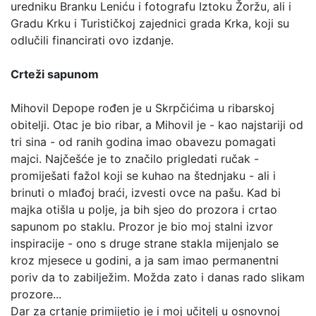
uredniku Branku Leniću i fotografu Iztoku Žoržu, ali i
Gradu Krku i Turističkoj zajednici grada Krka, koji su
odlučili financirati ovo izdanje.
Crteži sapunom
Mihovil Depope rođen je u Skrpčićima u ribarskoj
obitelji. Otac je bio ribar, a Mihovil je - kao najstariji od
tri sina - od ranih godina imao obavezu pomagati
majci. Najčešće je to značilo prigledati ručak -
promiješati fažol koji se kuhao na štednjaku - ali i
brinuti o mlađoj braći, izvesti ovce na pašu. Kad bi
majka otišla u polje, ja bih sjeo do prozora i crtao
sapunom po staklu. Prozor je bio moj stalni izvor
inspiracije - ono s druge strane stakla mijenjalo se
kroz mjesece u godini, a ja sam imao permanentni
poriv da to zabilježim. Možda zato i danas rado slikam
prozore...
Dar za crtanje primijetio je i moj učitelj u osnovnoj