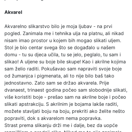
Akvarel
Akvarelno slikarstvo bilo je moja ljubav - na prvi
pogled. Zanimala me i tehnika ulja na platnu, ali nikad
nisam imao prostor u kojem bih mogao slikati uljem.
Stol je bio centar svega što se događalo u našem
domu - tu su djeca učila, tu se jelo, peglalo, tu sam i
slikao! A uljene su boje bile skupe! Kao i akrilne kojima
sam želio raditi. Pokušavao sam napraviti svoje boje
od žumanjca i pigmenata, ali to nije bilo baš tako
jednostavno. Zato sam se držao akvarela. Prije
dvanaest, trinaest godina počeo sam slobodnije slikati,
više koristiti boje - prešao sam na akrilne boje i počeo
slikati apstrakciju. S akrilnim je bojama lakše raditi,
možete stavljati boju na boju, prekriti ako želite nešto
popraviti, dok s akvarelom nema popravka.
Strast prema slikanju drži me i dalje, bez da uopće