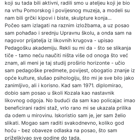
koji su tada bili aktivni, radili smo u ateljeu koji je bio
na vrhu Pomorskog i povijesnog muzeja, a modeli su
nam bili grčki kipovi i biste, skulpture konja…
Počeo sam izlagati na raznim izložbama, a uz posao
sam pohađao i srednju Upravnu školu, a onda sam na
nagovor prijatelja iz likovnih krugova - upisao
Pedagošku akademiju. Rekli su mi da - što se slikanja
tiče - tamo neću naučiti ništa više od onoga što već
znam, ali meni je taj studij proširio horizonte - učio
sam pedagoške predmete, povijest, obogatio znanje iz
opće kulture, slušao psihologiju, što mi je sve bilo jako
zanimljivo, ali i korisno. Kad sam 1971. diplomirao,
dobio sam posao u školi Kozala kao nastavnik
likovnog odgoja. No budući da sam kao policajac imao
beneficirani radni staž, vrlo rano mi se ukazala prilika
da odem u mirovinu. Iskoristio sam je, jer sam želio
slikati. Mogao sam raditi svakodnevno, koliko god
hoću - bez obaveze odlaska na posao, što sam
priželjkivao sve godine do tada.