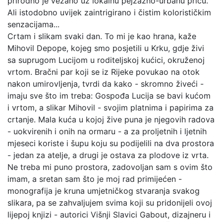
prirodno je vezano uz lokalnu pejzažno-urbanu priču.
Ali istodobno uvijek zaintrigirano i čistim kolorističkim
senzacijama...
Crtam i slikam svaki dan. To mi je kao hrana, kaže
Mihovil Depope, kojeg smo posjetili u Krku, gdje živi
sa suprugom Lucijom u roditeljskoj kućici, okruženoj
vrtom. Bračni par koji se iz Rijeke povukao na otok
nakon umirovljenja, tvrdi da kako - skromno živeći -
imaju sve što im treba: Gospođa Lucija se bavi kućom
i vrtom, a slikar Mihovil - svojim platnima i papirima za
crtanje. Mala kuća u kojoj žive puna je njegovih radova
- uokvirenih i onih na ormaru - a za proljetnih i ljetnih
mjeseci koriste i šupu koju su podijelili na dva prostora
- jedan za atelje, a drugi je ostava za plodove iz vrta.
Ne treba mi puno prostora, zadovoljan sam s ovim što
imam, a sretan sam što je moj rad primijećen -
monografija je kruna umjetničkog stvaranja svakog
slikara, pa se zahvaljujem svima koji su pridonijeli ovoj
lijepoj knjizi - autorici Višnji Slavici Gabout, dizajneru i