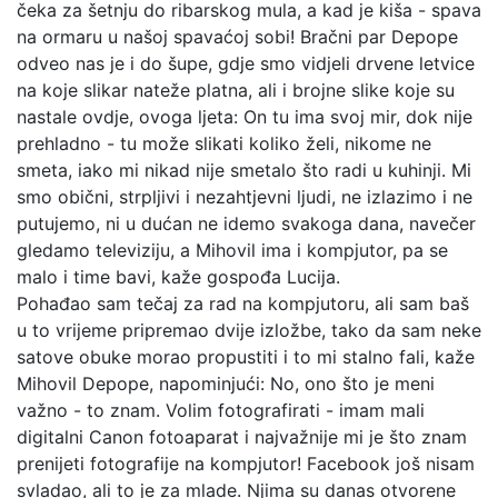
čeka za šetnju do ribarskog mula, a kad je kiša - spava
na ormaru u našoj spavaćoj sobi! Bračni par Depope
odveo nas je i do šupe, gdje smo vidjeli drvene letvice
na koje slikar nateže platna, ali i brojne slike koje su
nastale ovdje, ovoga ljeta: On tu ima svoj mir, dok nije
prehladno - tu može slikati koliko želi, nikome ne
smeta, iako mi nikad nije smetalo što radi u kuhinji. Mi
smo obični, strpljivi i nezahtjevni ljudi, ne izlazimo i ne
putujemo, ni u dućan ne idemo svakoga dana, navečer
gledamo televiziju, a Mihovil ima i kompjutor, pa se
malo i time bavi, kaže gospođa Lucija.
Pohađao sam tečaj za rad na kompjutoru, ali sam baš
u to vrijeme pripremao dvije izložbe, tako da sam neke
satove obuke morao propustiti i to mi stalno fali, kaže
Mihovil Depope, napominjući: No, ono što je meni
važno - to znam. Volim fotografirati - imam mali
digitalni Canon fotoaparat i najvažnije mi je što znam
prenijeti fotografije na kompjutor! Facebook još nisam
svladao, ali to je za mlade. Njima su danas otvorene