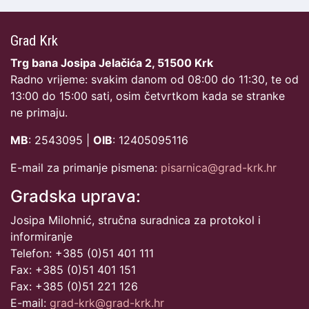
Grad Krk
Trg bana Josipa Jelačića 2, 51500 Krk
Radno vrijeme: svakim danom od 08:00 do 11:30, te od
13:00 do 15:00 sati, osim četvrtkom kada se stranke
ne primaju.
MB
: 2543095 |
OIB
: 12405095116
E-mail za primanje pismena:
pisarnica@grad-krk.hr
Gradska uprava:
Josipa Milohnić, stručna suradnica za protokol i
informiranje
Telefon: +385 (0)51 401 111
Fax: +385 (0)51 401 151
Fax: +385 (0)51 221 126
E-mail:
grad-krk@grad-krk.hr