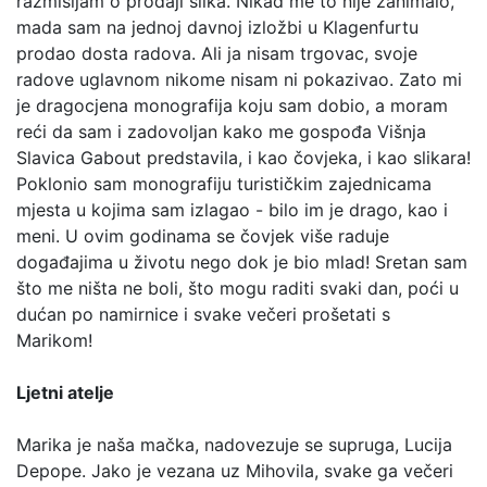
razmišljam o prodaji slika. Nikad me to nije zanimalo,
mada sam na jednoj davnoj izložbi u Klagenfurtu
prodao dosta radova. Ali ja nisam trgovac, svoje
radove uglavnom nikome nisam ni pokazivao. Zato mi
je dragocjena monografija koju sam dobio, a moram
reći da sam i zadovoljan kako me gospođa Višnja
Slavica Gabout predstavila, i kao čovjeka, i kao slikara!
Poklonio sam monografiju turističkim zajednicama
mjesta u kojima sam izlagao - bilo im je drago, kao i
meni. U ovim godinama se čovjek više raduje
događajima u životu nego dok je bio mlad! Sretan sam
što me ništa ne boli, što mogu raditi svaki dan, poći u
dućan po namirnice i svake večeri prošetati s
Marikom!
Ljetni atelje
Marika je naša mačka, nadovezuje se supruga, Lucija
Depope. Jako je vezana uz Mihovila, svake ga večeri