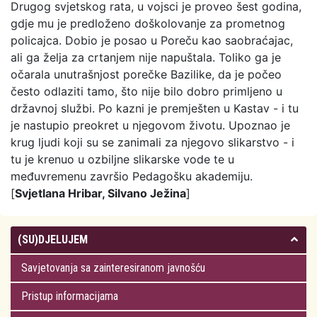
Drugog svjetskog rata, u vojsci je proveo šest godina,
gdje mu je predloženo doškolovanje za prometnog
policajca. Dobio je posao u Poreču kao saobraćajac,
ali ga želja za crtanjem nije napuštala. Toliko ga je
očarala unutrašnjost porečke Bazilike, da je počeo
često odlaziti tamo, što nije bilo dobro primljeno u
državnoj službi. Po kazni je premješten u Kastav - i tu
je nastupio preokret u njegovom životu. Upoznao je
krug ljudi koji su se zanimali za njegovo slikarstvo - i
tu je krenuo u ozbiljne slikarske vode te u
međuvremenu završio Pedagošku akademiju.
[
Svjetlana Hribar, Silvano Ježina
]
(SU)DJELUJEM
Savjetovanja sa zainteresiranom javnošću
Pristup informacijama