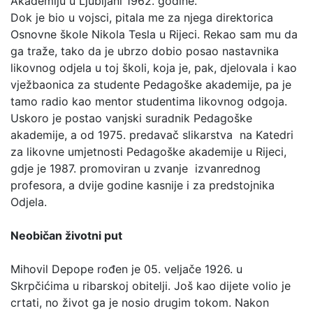
Akademiju u Ljubljani 1962. godine.
Dok je bio u vojsci, pitala me za njega direktorica
Osnovne škole Nikola Tesla u Rijeci. Rekao sam mu da
ga traže, tako da je ubrzo dobio posao nastavnika
likovnog odjela u toj školi, koja je, pak, djelovala i kao
vježbaonica za studente Pedagoške akademije, pa je
tamo radio kao mentor studentima likovnog odgoja.
Uskoro je postao vanjski suradnik Pedagoške
akademije, a od 1975. predavač slikarstva na Katedri
za likovne umjetnosti Pedagoške akademije u Rijeci,
gdje je 1987. promoviran u zvanje izvanrednog
profesora, a dvije godine kasnije i za predstojnika
Odjela.
Neobičan životni put
Mihovil Depope rođen je 05. veljače 1926. u
Skrpčićima u ribarskoj obitelji. Još kao dijete volio je
crtati, no život ga je nosio drugim tokom. Nakon