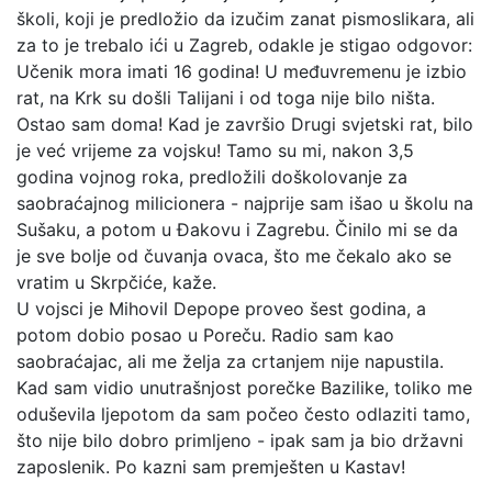
školi, koji je predložio da izučim zanat pismoslikara, ali
za to je trebalo ići u Zagreb, odakle je stigao odgovor:
Učenik mora imati 16 godina! U međuvremenu je izbio
rat, na Krk su došli Talijani i od toga nije bilo ništa.
Ostao sam doma! Kad je završio Drugi svjetski rat, bilo
je već vrijeme za vojsku! Tamo su mi, nakon 3,5
godina vojnog roka, predložili doškolovanje za
saobraćajnog milicionera - najprije sam išao u školu na
Sušaku, a potom u Đakovu i Zagrebu. Činilo mi se da
je sve bolje od čuvanja ovaca, što me čekalo ako se
vratim u Skrpčiće, kaže.
U vojsci je Mihovil Depope proveo šest godina, a
potom dobio posao u Poreču. Radio sam kao
saobraćajac, ali me želja za crtanjem nije napustila.
Kad sam vidio unutrašnjost porečke Bazilike, toliko me
oduševila ljepotom da sam počeo često odlaziti tamo,
što nije bilo dobro primljeno - ipak sam ja bio državni
zaposlenik. Po kazni sam premješten u Kastav!