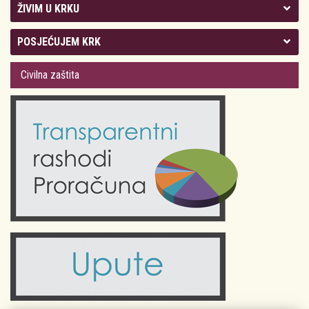
ŽIVIM U KRKU
Kolegij gradonačelnika
POSJEĆUJEM KRK
Gradsko vijeće
Plan Grada Krka
Civilna zaštita
Odluke Grada Krka (Službene novine PGŽ)
Krk 360° VR panorama
Kalendar događanja
Krk uživo
Kultura
Fotogalerije
Obrazovanje
Kalendar događanja
Zdravlje
Turistička zajednica Grada Krka
Komunalne usluge
Turistička zajednica otoka Krka
Civilni sektor (arhiva udruga)
Priča o Krku
Sport i rekreacija
Kulturno nasljeđe otoka Krka