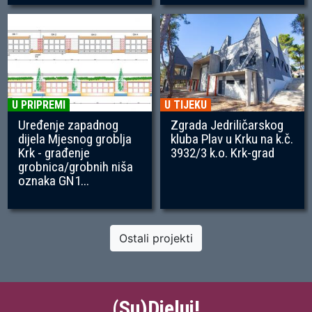
U PRIPREMI
U TIJEKU
Uređenje zapadnog
Zgrada Jedriličarskog
dijela Mjesnog groblja
kluba Plav u Krku na k.č.
Krk - građenje
3932/3 k.o. Krk-grad
grobnica/grobnih niša
oznaka GN1...
Ostali projekti
(Su)Djeluj!