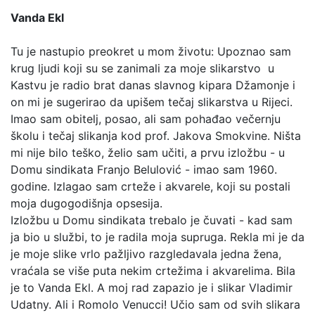
Vanda Ekl
Tu je nastupio preokret u mom životu: Upoznao sam
krug ljudi koji su se zanimali za moje slikarstvo u
Kastvu je radio brat danas slavnog kipara Džamonje i
on mi je sugerirao da upišem tečaj slikarstva u Rijeci.
Imao sam obitelj, posao, ali sam pohađao večernju
školu i tečaj slikanja kod prof. Jakova Smokvine. Ništa
mi nije bilo teško, želio sam učiti, a prvu izložbu - u
Domu sindikata Franjo Belulović - imao sam 1960.
godine. Izlagao sam crteže i akvarele, koji su postali
moja dugogodišnja opsesija.
Izložbu u Domu sindikata trebalo je čuvati - kad sam
ja bio u službi, to je radila moja supruga. Rekla mi je da
je moje slike vrlo pažljivo razgledavala jedna žena,
vraćala se više puta nekim crtežima i akvarelima. Bila
je to Vanda Ekl. A moj rad zapazio je i slikar Vladimir
Udatny. Ali i Romolo Venucci! Učio sam od svih slikara