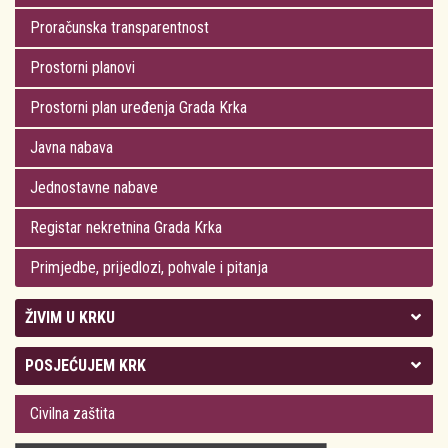
Proračunska transparentnost
Prostorni planovi
Prostorni plan uređenja Grada Krka
Javna nabava
Jednostavne nabave
Registar nekretnina Grada Krka
Primjedbe, prijedlozi, pohvale i pitanja
ŽIVIM U KRKU
Kolegij gradonačelnika
POSJEĆUJEM KRK
Gradsko vijeće
Plan Grada Krka
Civilna zaštita
Odluke Grada Krka (Službene novine PGŽ)
Krk 360° VR panorama