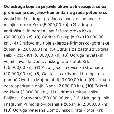
Od udruga koje su prijavile aktivnosti vezujući se uz
promicanje socijalno-humanitarnog rada potpore su
zaslužili:
(
1
) Udruga građana albanske nacionalne
manjine otoka Krka (5.000,00 kn), (
2
) Udruga
antifašističkih boraca i antifašista otoka Krka
(30.000,00 kn), (
3
) Caritas Biskupije Krk (10.000,00
kn), (
4
) Društvo multiple skleroze Primorsko-goranske
županije (2.000,00 kn), (
5
) Udruga za zaštitu životinja
Felix - otok Krk (6.000,00 kn), (
6
) Udruga hrvatskih
vojnih invalida Domovinskog rata - otok Krk
(25.000,00 kn), (
7
) Klub liječenih ovisnika Gromače
(20.000,00 kn), (
8
) Centar za aktivnosti i terapiju uz
pomoć životinja Moj prijatelj (3.000,00 kn), (
9
) Udruga
žena operiranih dojki Nada (2.000,00 kn), (
10
) Pokret
za život (3.000,00 kn), (
11
) Udruga umirovljenika
Poljica - Šotovento (50.000,00 kn), (
12
) Udruga gluhih
i nagluhih Primorsko-goranske županije (2.000,00 kn),
(
13
) Udruga veterana Domovinskog rata - otok Krk