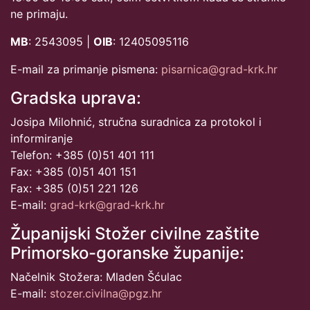
ne primaju.
MB
: 2543095 |
OIB
: 12405095116
E-mail za primanje pismena:
pisarnica@grad-krk.hr
Gradska uprava:
Josipa Milohnić, stručna suradnica za protokol i
informiranje
Telefon: +385 (0)51 401 111
Fax: +385 (0)51 401 151
Fax: +385 (0)51 221 126
E-mail:
grad-krk@grad-krk.hr
Županijski Stožer civilne zaštite
Primorsko-goranske županije:
Načelnik Stožera: Mladen Šćulac
E-mail:
stozer.civilna@pgz.hr