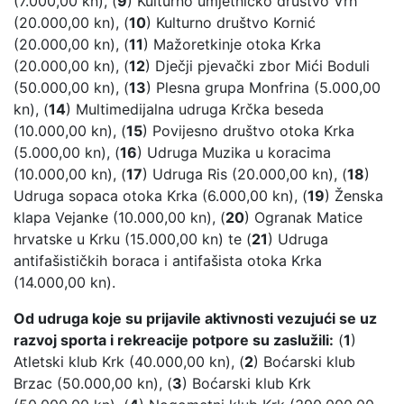
(7.000,00 kn), (
9
) Kulturno umjetničko društvo Vrh
(20.000,00 kn), (
10
) Kulturno društvo Kornić
(20.000,00 kn), (
11
) Mažoretkinje otoka Krka
(20.000,00 kn), (
12
) Dječji pjevački zbor Mići Boduli
(50.000,00 kn), (
13
) Plesna grupa Monfrina (5.000,00
kn), (
14
) Multimedijalna udruga Krčka beseda
(10.000,00 kn), (
15
) Povijesno društvo otoka Krka
(5.000,00 kn), (
16
) Udruga Muzika u koracima
(10.000,00 kn), (
17
) Udruga Ris (20.000,00 kn), (
18
)
Udruga sopaca otoka Krka (6.000,00 kn), (
19
) Ženska
klapa Vejanke (10.000,00 kn), (
20
) Ogranak Matice
hrvatske u Krku (15.000,00 kn) te (
21
) Udruga
antifašističkih boraca i antifašista otoka Krka
(14.000,00 kn).
Od udruga koje su prijavile aktivnosti vezujući se uz
razvoj sporta i rekreacije potpore su zaslužili:
(
1
)
Atletski klub Krk (40.000,00 kn), (
2
) Boćarski klub
Brzac (50.000,00 kn), (
3
) Boćarski klub Krk