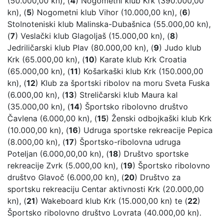
(50.000,00 kn), (
4
) Nogometni klub Krk (390.000,00
kn), (
5
) Nogometni klub Vihor (10.000,00 kn), (
6
)
Stolnoteniski klub Malinska-Dubašnica (55.000,00 kn),
(
7
) Veslački klub Glagoljaš (15.000,00 kn), (
8
)
Jedriličarski klub Plav (80.000,00 kn), (
9
) Judo klub
Krk (65.000,00 kn), (
10
) Karate klub Krk Croatia
(65.000,00 kn), (
11
) Košarkaški klub Krk (150.000,00
kn), (
12
) Klub za športski ribolov na moru Sveta Fuska
(6.000,00 kn), (
13
) Streličarski klub Maura kal
(35.000,00 kn), (
14
) Športsko ribolovno društvo
Čavlena (6.000,00 kn), (
15
) Ženski odbojkaški klub Krk
(10.000,00 kn), (
16
) Udruga sportske rekreacije Pepica
(8.000,00 kn), (
17
) Športsko-ribolovna udruga
Poteljan (6.000,00,00 kn), (
18
) Društvo sportske
rekreacije Zvrk (5.000,00 kn), (
19
) Športsko ribolovno
društvo Glavoč (6.000,00 kn), (
20
) Društvo za
sportsku rekreaciju Centar aktivnosti Krk (20.000,00
kn), (
21
) Wakeboard klub Krk (15.000,00 kn) te (
22
)
Športsko ribolovno društvo Lovrata (40.000,00 kn).