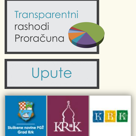
Kalendar događanja
Krk uživo
Kultura
Fotogalerije
Obrazovanje
Kalendar događanja
Zdravlje
Turistička zajednica Grada Krka
Komunalne usluge
Turistička zajednica otoka Krka
Civilni sektor (arhiva udruga)
Priča o Krku
Sport i rekreacija
Kulturno nasljeđe otoka Krka
Kulturno-turistička ruta Putovima Frankopana
Dar iz Krka
Interpretacijski centar pomorske baštine