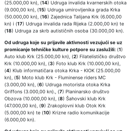
(25.000,00 kn), (
14
) Udruga invalida kvarnerskih otoka
(9.000,00 kn), (
15
) Udruga umirovljenika grada Krka
(50.000,00 kn), (
16
) Zajednica Talijana Krk (6.000,00
kn) i (
17
) Udruga invalida rada Rijeka (2.000,00 kn) te
(
18
) Udruga za skrb autističnih osoba (30.000,00 kn).
Od udruga koje su prijavile aktivnosti vezujući se uz
promicanje tehničke kulture potpore su zaslužili:
(
1
)
Auto klub Krk (25.000,00 kn), (
2
) Filatelističko društvo
Krk (10.000,00 kn), (
3
) Foto klub Krk (10.000,00 kn),
(
4
) Klub informatičara otoka Krka - KIOK (25.000,00
kn), (
5
) Moto klub Krk - Fluminense riders MC
(3.000,00 kn), (
6
) Udruga motorista otoka Krka
Griffons (3.000,00 kn)., (
7
) Planinarsko društvo
Obzova (10.000,00 kn), (
8
) Šahovski klub Krk
(47.000,00 kn), (
9
) Zrakoplovni klub Otok Krk
(5.000,00 kn) te (
10
) Krizne radio komunikacije
(6.000,00 kn).