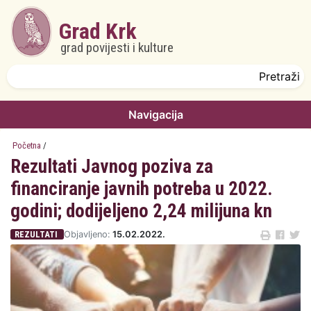
Skoči na glavni sadržaj
Grad Krk
grad povijesti i kulture
Obrazac pretrage
Pretraži
Navigacija
Početna
/
Rezultati Javnog poziva za
financiranje javnih potreba u 2022.
godini; dodijeljeno 2,24 milijuna kn
REZULTATI
Objavljeno:
15.02.2022.