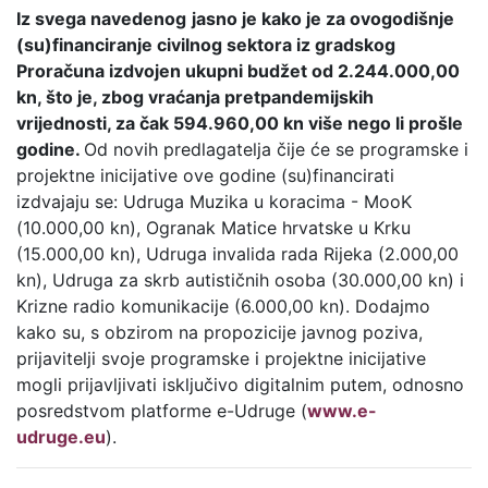
Iz svega navedenog
jasno je kako je za ovogodišnje
(su)financiranje civilnog sektora iz gradskog
Proračuna izdvojen ukupni budžet od 2.244.000,00
kn, što je, zbog vraćanja pretpandemijskih
vrijednosti, za čak 594.960,00 kn više nego li prošle
godine.
Od novih predlagatelja čije će se programske i
projektne inicijative ove godine (su)financirati
izdvajaju se: Udruga Muzika u koracima - MooK
(10.000,00 kn), Ogranak Matice hrvatske u Krku
(15.000,00 kn), Udruga invalida rada Rijeka (2.000,00
kn), Udruga za skrb autističnih osoba (30.000,00 kn) i
Krizne radio komunikacije (6.000,00 kn). Dodajmo
kako su, s obzirom na propozicije javnog poziva,
prijavitelji svoje programske i projektne inicijative
mogli prijavljivati isključivo digitalnim putem, odnosno
posredstvom platforme e-Udruge (
www.e-
udruge.eu
).