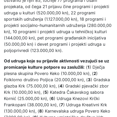
ostvarilo je njih 85, točnije 77 programa i osam
projekata, od čega 21 prijavu čine programi i projekti
udruga u kulturi (520.000,00 kn), 22 programi
sportskih udruženja (1.127.000,00 kn), 18 programi i
projekti socijalno-humanitarnih udruženja (280.000,00
kn), 10 programi i projekti udruga u tehničkoj kulturi
(144.000,00 kn), pet programi građanskih inicijativa
(50.000,00 kn) i devet programi i projekti udruga u
poljoprivredi (123.000,00 kn).
Od udruga koje su prijavile aktivnosti vezujući se uz
promicanje kulture potpore su zaslužili:
(
1
) Dječja
plesna skupina Povero Keko (10.000,00 kn), (
2
)
Folklorno društvo Poljica (20.000,00 kn), (
3
) Gradska
glazba Krk (75.000,00 kn), (
4
) Gradski pjevački zbor
Krk (10.000,00 kn), (
5
) Katedra Čakavskog sabora
Kornić (25.000,00 kn), (
6
) Udruga Knezovi Krčki
Frankopani (38.000,00 kn), (
7
) Udruga Kreativni Krk
(130.000,00 kn), (
8
) Karnevalska udruga Povero Keko