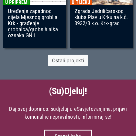
U PRIPREMI
U TIJEKU
Uređenje zapadnog
Zgrada Jedriličarskog
dijela Mjesnog groblja
kluba Plav u Krku na k.č.
Krk - građenje
3932/3 k.o. Krk-grad
grobnica/grobnih niša
oznaka GN1...
Ostali projekti
(Su)Djeluj!
Daj svoj doprinos: sudjeluj u eSavjetovanjima, prijavi
komunalne nepravilnosti, informiraj se!