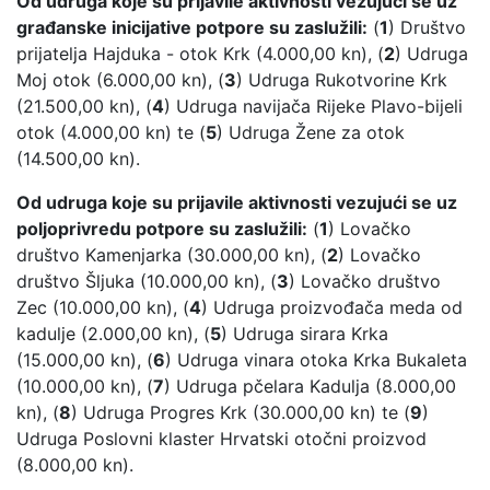
Od udruga koje su prijavile aktivnosti vezujući se uz
građanske inicijative potpore su zaslužili:
(
1
) Društvo
prijatelja Hajduka - otok Krk (4.000,00 kn), (
2
) Udruga
Moj otok (6.000,00 kn), (
3
) Udruga Rukotvorine Krk
(21.500,00 kn), (
4
) Udruga navijača Rijeke Plavo-bijeli
otok (4.000,00 kn) te (
5
) Udruga Žene za otok
(14.500,00 kn).
Od udruga koje su prijavile aktivnosti vezujući se uz
poljoprivredu potpore su zaslužili:
(
1
) Lovačko
društvo Kamenjarka (30.000,00 kn), (
2
) Lovačko
društvo Šljuka (10.000,00 kn), (
3
) Lovačko društvo
Zec (10.000,00 kn), (
4
) Udruga proizvođača meda od
kadulje (2.000,00 kn), (
5
) Udruga sirara Krka
(15.000,00 kn), (
6
) Udruga vinara otoka Krka Bukaleta
(10.000,00 kn), (
7
) Udruga pčelara Kadulja (8.000,00
kn), (
8
) Udruga Progres Krk (30.000,00 kn) te (
9
)
Udruga Poslovni klaster Hrvatski otočni proizvod
(8.000,00 kn).