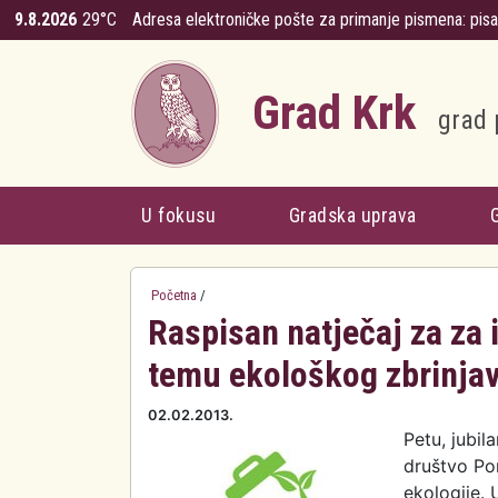
Skoči na glavni sadržaj
9.8.2026
29°C
Adresa elektroničke pošte za primanje pismena:
pis
Grad Krk
grad 
U fokusu
Gradska uprava
Početna
/
Raspisan natječaj za za
temu ekološkog zbrinja
02.02.2013.
Petu, jubi
društvo Po
ekologije. 