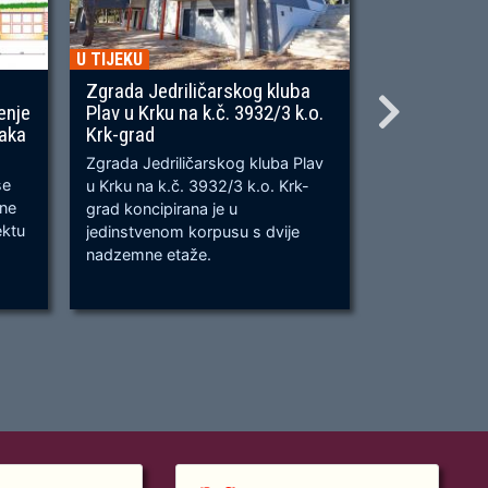
U TIJEKU
U TIJEKU
Zgrada Jedriličarskog kluba
Gradnja ner
enje
Plav u Krku na k.č. 3932/3 k.o.
OU, na predj
naka
Krk-grad
Prometnica će
Zgrada Jedriličarskog kluba Plav
prometnica u 
se
u Krku na k.č. 3932/3 k.o. Krk-
od k.č. 2209/
bne
grad koncipirana je u
odvijanju dv
ektu
jedinstvenom korpusu s dvije
dok su na kra
nadzemne etaže.