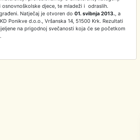
i osnovnoškolske djece, te mladeži i odraslih.
građeni. Natječaj je otvoren do
01. svibnja 2013.
, a
KD Ponikve d.o.o., Vršanska 14, 51500 Krk. Rezultati
dijeljene na prigodnoj svečanosti koja će se početkom
.