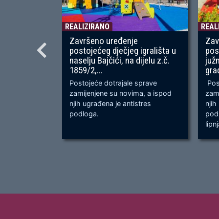
REALIZIRANO
REAL
Završeno uređenje
Zav
postojećeg dječjeg igrališta u
pos
naselju Bajčići, na dijelu z.č.
juž
1859/2,...
gra
Postojeće dotrajale sprave
Post
zamijenjene su novima, a ispod
zami
njih ugrađena je antistres
njih
podloga.
podl
lipn