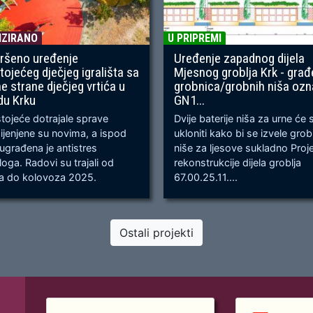
IZIRANO
U PRIPREMI
ršeno uređenje
Uređenje zapadnog dijela
tojećeg dječjeg igrališta sa
Mjesnog groblja Krk - građ
ne strane dječjeg vrtića u
grobnica/grobnih niša oz
du Krku
GN1...
ojeće dotrajale sprave
Dvije baterije niša za urne će 
jenjene su novima, a ispod
ukloniti kako bi se izvele gro
 ugrađena je antistres
niše za ljesove sukladno Proj
oga. Radovi su trajali od
rekonstrukcije dijela groblja
ja do kolovoza 2025.
67.00.25.11....
Ostali projekti