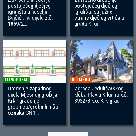
postojećeg dječjeg
postojećeg dječjeg
igrališta u naselju
igrališta sa južne
Bajčići, na dijelu z.č.
strane dječjeg vrtića u
1859/2,...
gradu Krku
U PRIPREMI
U TIJEKU
Uređenje zapadnog
Zgrada Jedriličarskog
dijela Mjesnog groblja
kluba Plav u Krku na k.č.
Krk - građenje
3932/3 k.o. Krk-grad
grobnica/grobnih niša
oznaka GN1...