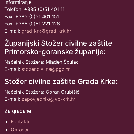
informiranje
Telefon: +385 (0)51 401 111
Fax: +385 (0)51 401 151
Fax: +385 (0)51 221 126
E-mail:
grad-krk@grad-krk.hr
Županijski Stožer civilne zaštite
Primorsko-goranske županije:
Načelnik Stožera: Mladen Šćulac
E-mail:
stozer.civilna@pgz.hr
Stožer civilne zaštite Grada Krka:
Načelnik Stožera: Goran Grubišić
E-mail:
zapovjednik@jvp-krk.hr
Za građane
Kontakti
Obrasci