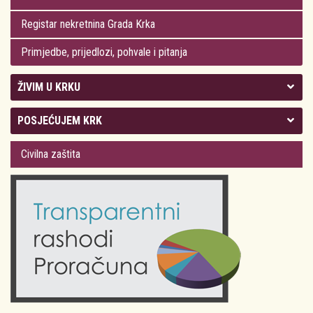
Registar nekretnina Grada Krka
Primjedbe, prijedlozi, pohvale i pitanja
ŽIVIM U KRKU
Kolegij gradonačelnika
POSJEĆUJEM KRK
Gradsko vijeće
Plan Grada Krka
Civilna zaštita
Odluke Grada Krka (Službene novine PGŽ)
Krk 360° VR panorama
Kalendar događanja
Krk uživo
Kultura
Fotogalerije
Obrazovanje
Kalendar događanja
Zdravlje
Turistička zajednica Grada Krka
Komunalne usluge