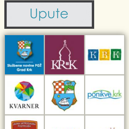
Turistička zajednica otoka Krka
Civilni sektor (arhiva udruga)
Priča o Krku
Sport i rekreacija
Kulturno nasljeđe otoka Krka
Kulturno-turistička ruta Putovima Frankopana
Dar iz Krka
Interpretacijski centar pomorske baštine