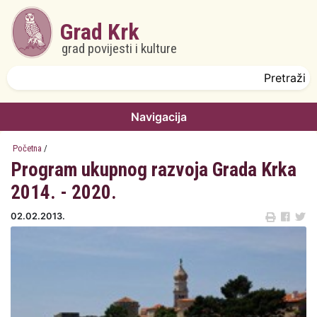
Skoči na glavni sadržaj
Grad Krk
grad povijesti i kulture
Obrazac pretrage
Pretraži
Navigacija
Početna
/
Program ukupnog razvoja Grada Krka
2014. - 2020.
02.02.2013.