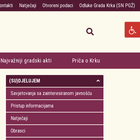
ontakti
Natječaji
Otvoreni podaci
Odluke Grada Krka (SN PGŽ)
Najvažniji gradski akti
Priča o Krku
(SU)DJELUJEM
Savjetovanja sa zainteresiranom javnošću
Pristup informacijama
Natječaji
Obrasci