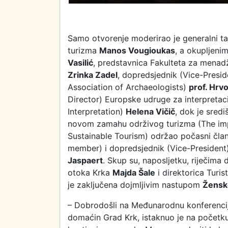
Samo otvorenje moderirao je generalni t
turizma
Manos Vougioukas
, a okupljeni
Vasilić
, predstavnica Fakulteta za menadžm
Zrinka Zadel
, dopredsjednik (Vice-Presi
Association of Archaeologists)
prof. Hrv
Director) Europske udruge za interpretac
Interpretation)
Helena Vičič
, dok je sred
novom zamahu održivog turizma (The impo
Sustainable Tourism) održao počasni čl
member) i dopredsjednik (Vice-Presiden
Jaspaert
. Skup su, naposljetku, riječima 
otoka Krka
Majda Šale
i direktorica Turi
je zaključena dojmljivim nastupom
Žensk
– Dobrodošli na Međunarodnu konferenciju
domaćin Grad Krk, istaknuo je na početk