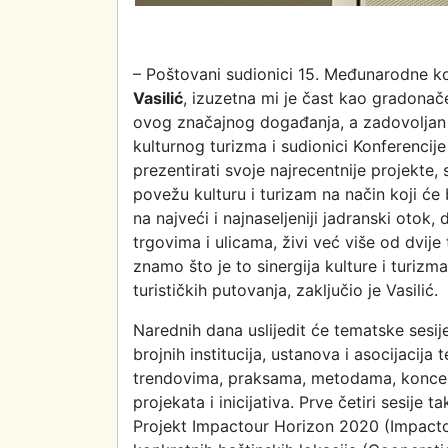
– Poštovani sudionici 15. Međunarodne kon
Vasilić
, izuzetna mi je čast kao gradona
ovog značajnog događanja, a zadovoljan 
kulturnog turizma i sudionici Konferencij
prezentirati svoje najrecentnije projekte,
povežu kulturu i turizam na način koji će b
na najveći i najnaseljeniji jadranski otok
trgovima i ulicama, živi već više od dvij
znamo što je to sinergija kulture i turizma
turističkih putovanja, zaključio je Vasilić.
Narednih dana uslijedit će tematske sesij
brojnih institucija, ustanova i asocijacija t
trendovima, praksama, metodama, koncepti
projekata i inicijativa. Prve četiri sesije 
Projekt Impactour Horizon 2020 (Impacto