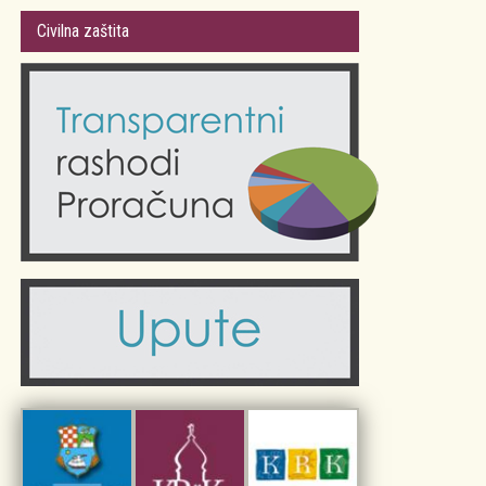
Gradsko vijeće
Plan Grada Krka
Civilna zaštita
Odluke Grada Krka (Službene novine PGŽ)
Krk 360° VR panorama
Kalendar događanja
Krk uživo
Kultura
Fotogalerije
Obrazovanje
Kalendar događanja
Zdravlje
Turistička zajednica Grada Krka
Komunalne usluge
Turistička zajednica otoka Krka
Civilni sektor (arhiva udruga)
Priča o Krku
Sport i rekreacija
Kulturno nasljeđe otoka Krka
Kulturno-turistička ruta Putovima Frankopana
Dar iz Krka