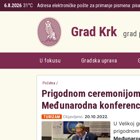
Skoči na glavni sadržaj
6.8.2026
31°C
Adresa elektroničke pošte za primanje pismena:
pis
Grad Krk
grad 
U fokusu
Gradska uprava
Početna
/
Prigodnom ceremonijom,
Međunarodna konferencij
TURIZAM
Objavljeno:
20.10.2022.
U Velikoj g
prigodnom 
Međunarodn