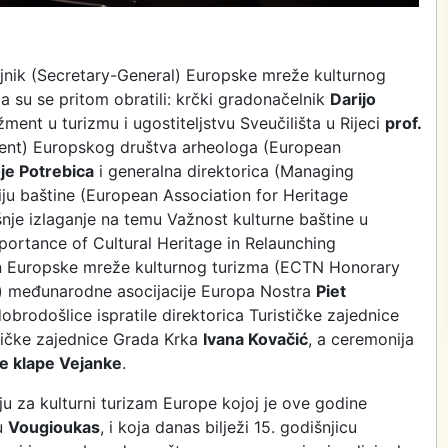
ajnik (Secretary-General) Europske mreže kulturnog
ma su se pritom obratili: krčki gradonačelnik
Darijo
ent u turizmu i ugostiteljstvu Sveučilišta u Rijeci
prof.
dent) Europskog društva arheologa (European
oje Potrebica
i generalna direktorica (Managing
iju baštine (European Association for Heritage
išnje izlaganje na temu Važnost kulturne baštine u
rtance of Cultural Heritage in Relaunching
an Europske mreže kulturnog turizma (ECTN Honorary
t) međunarodne asocijacije Europa Nostra
Piet
dobrodošlice ispratile direktorica Turističke zajednice
stičke zajednice Grada Krka
Ivana Kovačić
, a ceremonija
e klape Vejanke
.
 za kulturni turizam Europe kojoj je ove godine
u
Vougioukas
, i koja danas bilježi 15. godišnjicu