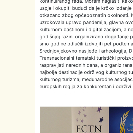
kontinuiranog rada. Moram naglasiti kako
uspjeli okupiti budući da je krčko izdanj
otkazano zbog općepoznatih okolnosti. Na
uzrokovala upravo pandemija, glavna ov
kulturnom baštinom i digitalizacijom, a n
godišnjoj razini organizirano događanje
smo godine odlučili izdvojiti pet podtema
Srednjovjekovno nasljeđe i arheologija, Di
Transnacionalni tematski turistički proiz
raspravljati narednih dana, a organizirana
najbolje destinacije održivog kulturnog t
kulturnog turizma, međunarodne asocijaci
europskih regija za konkurentan i održivi 