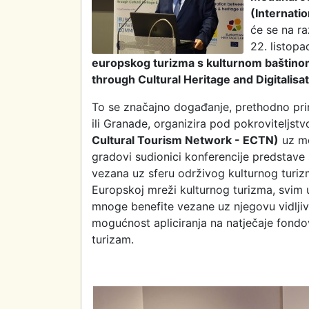
(Internati
će se na ra
22. listop
europskog turizma s kulturnom baštinom
through Cultural Heritage and Digitalisa
To se značajno događanje, prethodno pr
ili Granade, organizira pod pokroviteljs
Cultural Tourism Network - ECTN)
uz mo
gradovi sudionici konferencije predstave 
vezana uz sferu održivog kulturnog turizm
Europskoj mreži kulturnog turizma, svim u
mnoge benefite vezane uz njegovu vidljivo
mogućnost apliciranja na natječaje fondov
turizam.