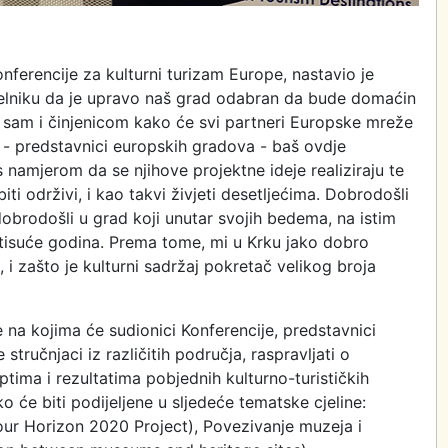
ferencije za kulturni turizam Europe, nastavio je
čelniku da je upravo naš grad odabran da bude domaćin
sam i činjenicom kako će svi partneri Europske mreže
e - predstavnici europskih gradova - baš ovdje
 s namjerom da se njihove projektne ideje realiziraju te
iti održivi, i kao takvi živjeti desetljećima. Dobrodošli
, dobrodošli u grad koji unutar svojih bedema, na istim
e tisuće godina. Prema tome, mi u Krku jako dobro
, i zašto je kulturni sadržaj pokretač velikog broja
e na kojima će sudionici Konferencije, predstavnici
e stručnjaci iz različitih područja, raspravljati o
ma i rezultatima pobjednih kulturno-turističkih
tako će biti podijeljene u sljedeće tematske cjeline:
ur Horizon 2020 Project), Povezivanje muzeja i