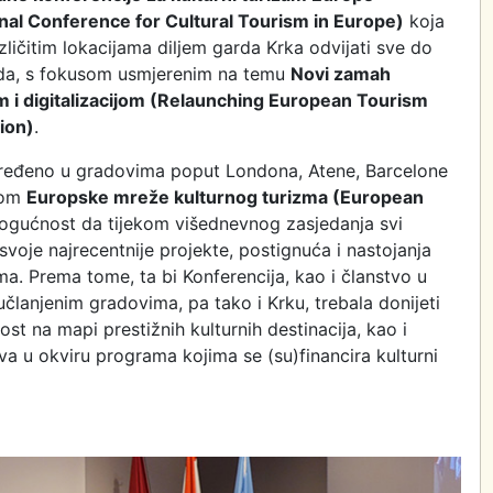
onal Conference for Cultural Tourism in Europe)
koja
zličitim lokacijama diljem garda Krka odvijati sve do
ada, s fokusom usmjerenim na temu
Novi zamah
 i digitalizacijom (Relaunching European Tourism
tion)
.
iređeno u gradovima poput Londona, Atene, Barcelone
tvom
Europske mreže kulturnog turizma (European
gućnost da tijekom višednevnog zasjedanja svi
svoje najrecentnije projekte, postignuća i nastojanja
a. Prema tome, ta bi Konferencija, kao i članstvo u
članjenim gradovima, pa tako i Krku, trebala donijeti
st na mapi prestižnih kulturnih destinacija, kao i
a u okviru programa kojima se (su)financira kulturni