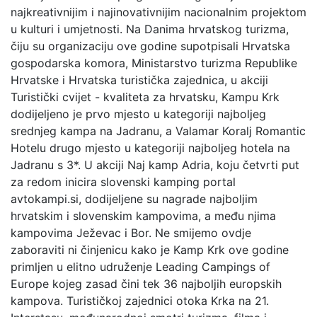
najkreativnijim i najinovativnijim nacionalnim projektom
u kulturi i umjetnosti. Na Danima hrvatskog turizma,
čiju su organizaciju ove godine supotpisali Hrvatska
gospodarska komora, Ministarstvo turizma Republike
Hrvatske i Hrvatska turistička zajednica, u akciji
Turistički cvijet - kvaliteta za hrvatsku, Kampu Krk
dodijeljeno je prvo mjesto u kategoriji najboljeg
srednjeg kampa na Jadranu, a Valamar Koralj Romantic
Hotelu drugo mjesto u kategoriji najboljeg hotela na
Jadranu s 3*. U akciji Naj kamp Adria, koju četvrti put
za redom inicira slovenski kamping portal
avtokampi.si, dodijeljene su nagrade najboljim
hrvatskim i slovenskim kampovima, a među njima
kampovima Ježevac i Bor. Ne smijemo ovdje
zaboraviti ni činjenicu kako je Kamp Krk ove godine
primljen u elitno udruženje Leading Campings of
Europe kojeg zasad čini tek 36 najboljih europskih
kampova. Turističkoj zajednici otoka Krka na 21.