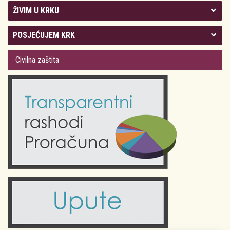
ŽIVIM U KRKU
Kolegij gradonačelnika
POSJEĆUJEM KRK
Gradsko vijeće
Plan Grada Krka
Civilna zaštita
Odluke Grada Krka (Službene novine PGŽ)
Krk 360° VR panorama
Kalendar događanja
Krk uživo
Kultura
Fotogalerije
Obrazovanje
Kalendar događanja
Zdravlje
Turistička zajednica Grada Krka
Komunalne usluge
Turistička zajednica otoka Krka
Civilni sektor (arhiva udruga)
Priča o Krku
Sport i rekreacija
Kulturno nasljeđe otoka Krka