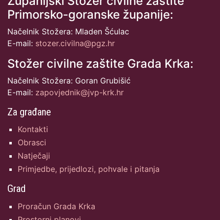
Županijski Stožer civilne zaštite
Primorsko-goranske županije:
Načelnik Stožera: Mladen Šćulac
E-mail:
stozer.civilna@pgz.hr
Stožer civilne zaštite Grada Krka:
Načelnik Stožera: Goran Grubišić
E-mail:
zapovjednik@jvp-krk.hr
Za građane
Kontakti
Obrasci
Natječaji
Primjedbe, prijedlozi, pohvale i pitanja
Grad
Proračun Grada Krka
Prostorni planovi