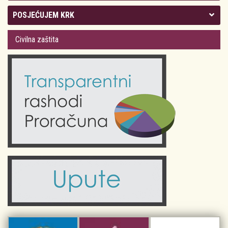
Kolegij gradonačelnika
POSJEĆUJEM KRK
Gradsko vijeće
Plan Grada Krka
Civilna zaštita
Odluke Grada Krka (Službene novine PGŽ)
Krk 360° VR panorama
Kalendar događanja
Krk uživo
Kultura
Fotogalerije
Obrazovanje
Kalendar događanja
Zdravlje
Turistička zajednica Grada Krka
Komunalne usluge
Turistička zajednica otoka Krka
Civilni sektor (arhiva udruga)
Priča o Krku
Sport i rekreacija
Kulturno nasljeđe otoka Krka
Kulturno-turistička ruta Putovima Frankopana