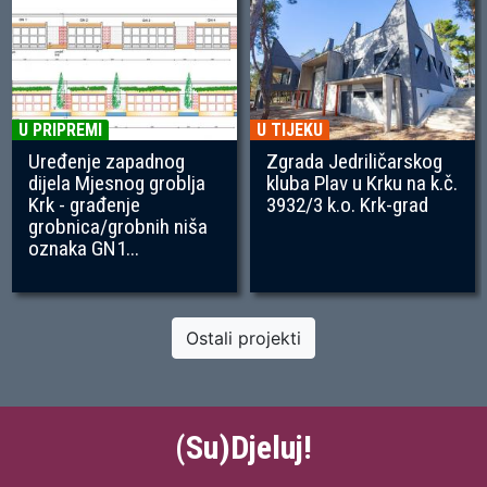
U PRIPREMI
U TIJEKU
Uređenje zapadnog
Zgrada Jedriličarskog
dijela Mjesnog groblja
kluba Plav u Krku na k.č.
Krk - građenje
3932/3 k.o. Krk-grad
grobnica/grobnih niša
oznaka GN1...
Ostali projekti
(Su)Djeluj!