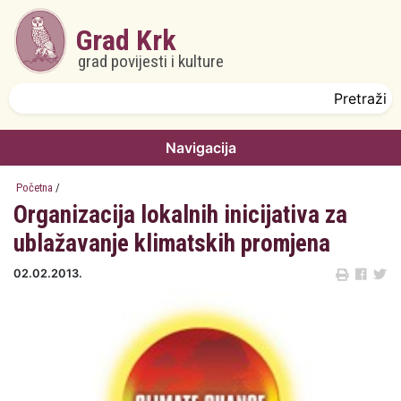
Skoči na glavni sadržaj
Grad Krk
grad povijesti i kulture
Obrazac pretrage
Pretraži
Navigacija
Početna
/
Organizacija lokalnih inicijativa za
ublažavanje klimatskih promjena
02.02.2013.