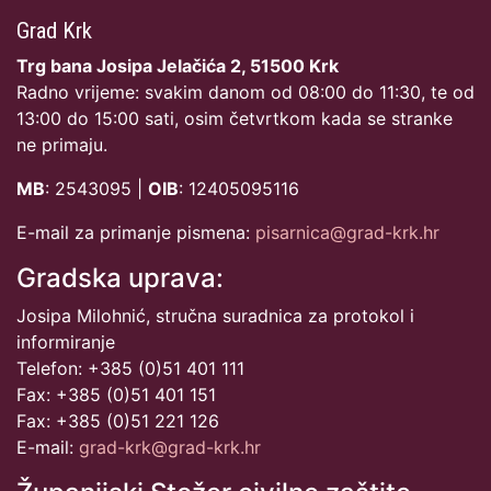
Grad Krk
Trg bana Josipa Jelačića 2, 51500 Krk
Radno vrijeme: svakim danom od 08:00 do 11:30, te od
13:00 do 15:00 sati, osim četvrtkom kada se stranke
ne primaju.
MB
: 2543095 |
OIB
: 12405095116
E-mail za primanje pismena:
pisarnica@grad-krk.hr
Gradska uprava:
Josipa Milohnić, stručna suradnica za protokol i
informiranje
Telefon: +385 (0)51 401 111
Fax: +385 (0)51 401 151
Fax: +385 (0)51 221 126
E-mail:
grad-krk@grad-krk.hr