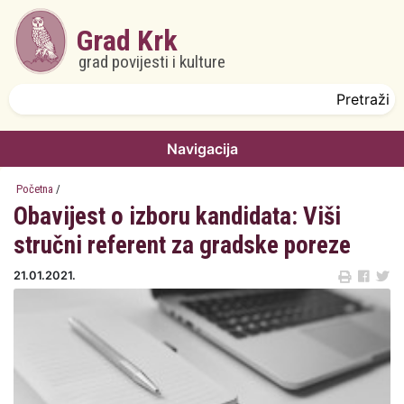
Skoči na glavni sadržaj
Grad Krk
grad povijesti i kulture
Obrazac pretrage
Pretraži
Navigacija
Početna
/
Obavijest o izboru kandidata: Viši
stručni referent za gradske poreze
21.01.2021.