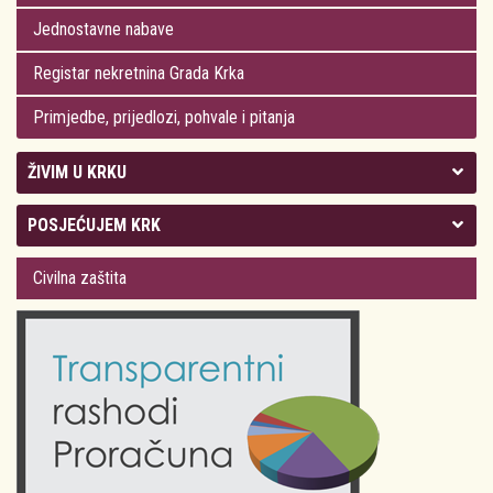
Jednostavne nabave
Registar nekretnina Grada Krka
Primjedbe, prijedlozi, pohvale i pitanja
ŽIVIM U KRKU
Kolegij gradonačelnika
POSJEĆUJEM KRK
Gradsko vijeće
Plan Grada Krka
Civilna zaštita
Odluke Grada Krka (Službene novine PGŽ)
Krk 360° VR panorama
Kalendar događanja
Krk uživo
Kultura
Fotogalerije
Obrazovanje
Kalendar događanja
Zdravlje
Turistička zajednica Grada Krka