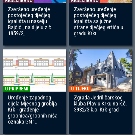
REALIZIRANO
REALIZIRANO
Završeno uređenje
Završeno uređenje
postojećeg dječjeg
postojećeg dječjeg
igrališta u naselju
igrališta sa južne
Bajčići, na dijelu z.č.
strane dječjeg vrtića u
1859/2,...
gradu Krku
U PRIPREMI
U TIJEKU
Uređenje zapadnog
Zgrada Jedriličarskog
dijela Mjesnog groblja
kluba Plav u Krku na k.č.
Krk - građenje
3932/3 k.o. Krk-grad
grobnica/grobnih niša
oznaka GN1...