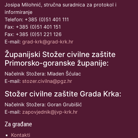
Josipa Milohnić, stručna suradnica za protokol i
informiranje
Telefon: +385 (0)51 401 111
Fax: +385 (0)51 401 151
Fax: +385 (0)51 221 126
E-mail:
grad-krk@grad-krk.hr
Županijski Stožer civilne zaštite
Primorsko-goranske županije:
Načelnik Stožera: Mladen Šćulac
E-mail:
stozer.civilna@pgz.hr
Stožer civilne zaštite Grada Krka:
Načelnik Stožera: Goran Grubišić
E-mail:
zapovjednik@jvp-krk.hr
Za građane
Kontakti