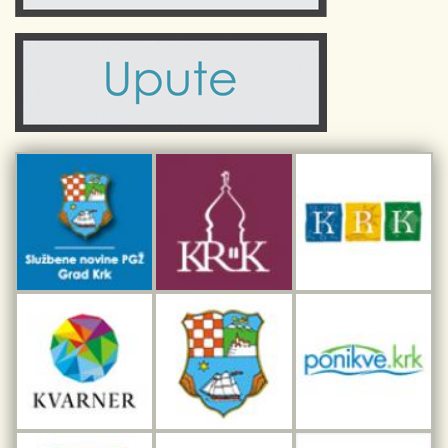
Komunalne usluge
Turistička zajednica otoka Krka
Civilni sektor (arhiva udruga)
Priča o Krku
Sport i rekreacija
Kulturno nasljeđe otoka Krka
Kulturno-turistička ruta Putovima Frankopana
Dar iz Krka
Interpretacijski centar pomorske baštine