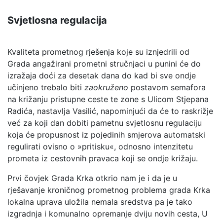
Svjetlosna regulacija
Kvaliteta prometnog rješenja koje su iznjedrili od
Grada angažirani prometni stručnjaci u punini će do
izražaja doći za desetak dana do kad bi sve ondje
učinjeno trebalo biti
zaokruženo
postavom semafora
na križanju pristupne ceste te zone s Ulicom Stjepana
Radića, nastavlja Vasilić, napominjući da će to raskrižje
već za koji dan dobiti pametnu svjetlosnu regulaciju
koja će propusnost iz pojedinih smjerova automatski
regulirati ovisno o »pritisku«, odnosno intenzitetu
prometa iz cestovnih pravaca koji se ondje križaju.
Prvi čovjek Grada Krka otkrio nam je i da je u
rješavanje kroničnog prometnog problema grada Krka
lokalna uprava uložila nemala sredstva pa je tako
izgradnja i komunalno opremanje dviju novih cesta, U