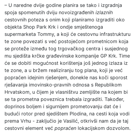
– U naredne dvije godine planira se tako i izgradnja
spoja spomenutih dviju novoizgrađenih
izlaznih
cestovnih poteza s onim koji planiramo izgraditi oko
objekta Shop Park Krk i ondje smještenoga
supermarketa Tommy, a koji će cestovnu infrastrukturu
te zone povezati s već postojećom prometnicom koja
se proteže između tog trgovačkog centra i susjednog
mu sjedišta krčke građevinske kompanije GP Krk. Time
će se dobiti mogućnost korištenja još jednog izlaza iz
te zone, a u bržem realiziranju tog plana, koji je već
popraćen idejnim rješenjem, donekle nas koči sporost
rješavanja imovinsko-pravnih odnosa s Republikom
Hrvatskom, u čijem je vlasništvu zemljište na kojem bi
se ta prometna poveznica trebala izgraditi. Također,
doprinos boljem i sigurnijem prometovanju dat će i
budući rotor pred sjedištem Plodina, na cesti koja vodi
prema Vrhu - zaključio je Vasilić, otkrivši nam da je taj
cestovni element već
popraćen
lokacijskom dozvolom.