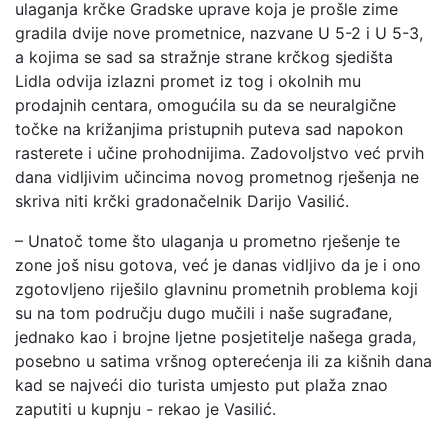
ulaganja krčke Gradske uprave koja je prošle zime
gradila dvije nove prometnice, nazvane U 5-2 i U 5-3,
a kojima se sad sa stražnje strane krčkog sjedišta
Lidla odvija izlazni promet iz tog i okolnih mu
prodajnih centara, omogućila su da se neuralgične
točke na križanjima pristupnih puteva sad napokon
rasterete i učine prohodnijima. Zadovoljstvo već prvih
dana vidljivim učincima novog prometnog rješenja ne
skriva niti krčki gradonačelnik Darijo Vasilić.
– Unatoč tome što ulaganja u prometno rješenje te
zone još nisu gotova, već je danas vidljivo da je i ono
zgotovljeno riješilo glavninu prometnih problema koji
su na tom području dugo mučili i naše sugrađane,
jednako kao i brojne ljetne posjetitelje našega grada,
posebno u satima vršnog opterećenja ili za kišnih dana
kad se najveći dio turista umjesto put plaža znao
zaputiti u kupnju - rekao je Vasilić.