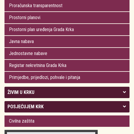
Proračunska transparentnost
Prostorni planovi
Prostorni plan uređenja Grada Krka
Javna nabava
Jednostavne nabave
Registar nekretnina Grada Krka
Primjedbe, prijedlozi, pohvale i pitanja
ŽIVIM U KRKU
Kolegij gradonačelnika
POSJEĆUJEM KRK
Gradsko vijeće
Plan Grada Krka
Civilna zaštita
Odluke Grada Krka (Službene novine PGŽ)
Krk 360° VR panorama