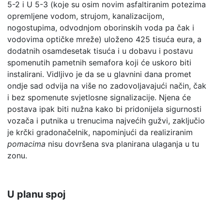
5-2 i U 5-3 (koje su osim novim asfaltiranim potezima
opremljene vodom, strujom, kanalizacijom,
nogostupima, odvodnjom oborinskih voda pa čak i
vodovima optičke mreže) uloženo 425 tisuća eura, a
dodatnih osamdesetak tisuća i u dobavu i postavu
spomenutih pametnih semafora koji će uskoro biti
instalirani. Vidljivo je da se u glavnini dana promet
ondje sad odvija na više no zadovoljavajući način, čak
i bez spomenute svjetlosne signalizacije. Njena će
postava ipak biti nužna kako bi pridonijela sigurnosti
vozača i putnika u trenucima najvećih gužvi, zaključio
je krčki gradonačelnik, napominjući da realiziranim
pomacima
nisu dovršena sva planirana ulaganja u tu
zonu.
U planu spoj