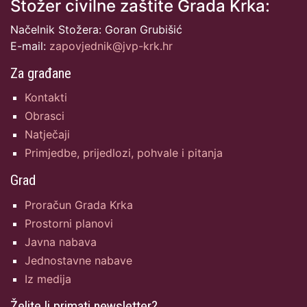
Stožer civilne zaštite Grada Krka:
Načelnik Stožera: Goran Grubišić
E-mail:
zapovjednik@jvp-krk.hr
Za građane
Kontakti
Obrasci
Natječaji
Primjedbe, prijedlozi, pohvale i pitanja
Grad
Proračun Grada Krka
Prostorni planovi
Javna nabava
Jednostavne nabave
Iz medija
Želite li primati newsletter?