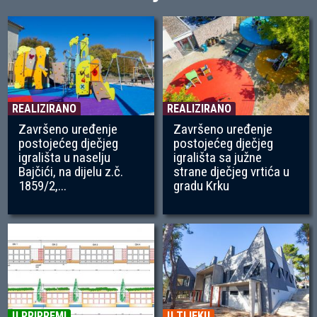
REALIZIRANO
REALIZIRANO
Završeno uređenje
Završeno uređenje
postojećeg dječjeg
postojećeg dječjeg
igrališta u naselju
igrališta sa južne
Bajčići, na dijelu z.č.
strane dječjeg vrtića u
1859/2,...
gradu Krku
U PRIPREMI
U TIJEKU