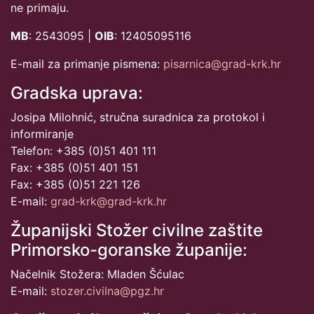
ne primaju.
MB
: 2543095 |
OIB
: 12405095116
E-mail za primanje pismena:
pisarnica@grad-krk.hr
Gradska uprava:
Josipa Milohnić, stručna suradnica za protokol i
informiranje
Telefon: +385 (0)51 401 111
Fax: +385 (0)51 401 151
Fax: +385 (0)51 221 126
E-mail:
grad-krk@grad-krk.hr
Županijski Stožer civilne zaštite
Primorsko-goranske županije:
Načelnik Stožera: Mladen Šćulac
E-mail:
stozer.civilna@pgz.hr