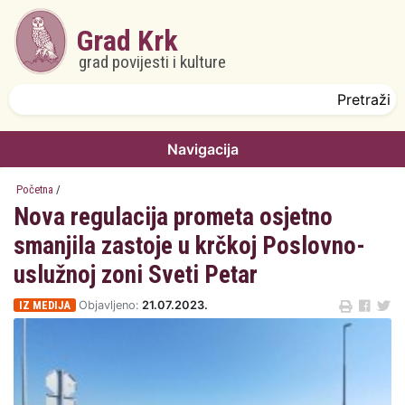
Skoči na glavni sadržaj
Grad Krk
grad povijesti i kulture
Obrazac pretrage
Pretraži
Navigacija
Početna
/
Nova regulacija prometa osjetno
smanjila zastoje u krčkoj Poslovno-
uslužnoj zoni Sveti Petar
IZ MEDIJA
Objavljeno:
21.07.2023.