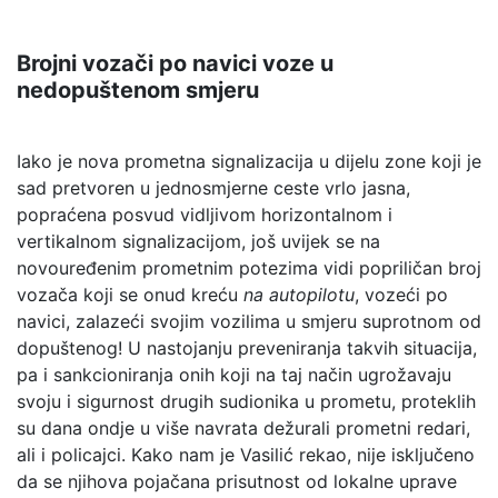
Brojni vozači po navici voze u
nedopuštenom smjeru
Iako je nova prometna signalizacija u dijelu zone koji je
sad pretvoren u jednosmjerne ceste vrlo jasna,
popraćena posvud vidljivom horizontalnom i
vertikalnom signalizacijom, još uvijek se na
novouređenim prometnim potezima vidi popriličan broj
vozača koji se onud kreću
na autopilotu
, vozeći po
navici, zalazeći svojim vozilima u smjeru suprotnom od
dopuštenog! U nastojanju preveniranja takvih situacija,
pa i sankcioniranja onih koji na taj način ugrožavaju
svoju i sigurnost drugih sudionika u prometu, proteklih
su dana ondje u više navrata dežurali prometni redari,
ali i policajci. Kako nam je Vasilić rekao, nije isključeno
da se njihova pojačana prisutnost od lokalne uprave