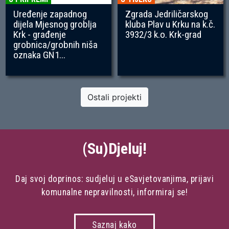
Uređenje zapadnog
Zgrada Jedriličarskog
dijela Mjesnog groblja
kluba Plav u Krku na k.č.
Krk - građenje
3932/3 k.o. Krk-grad
grobnica/grobnih niša
oznaka GN1...
Ostali projekti
(Su)Djeluj!
Daj svoj doprinos: sudjeluj u eSavjetovanjima, prijavi
komunalne nepravilnosti, informiraj se!
Saznaj kako