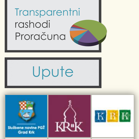
Kalendar događanja
Krk uživo
Kultura
Fotogalerije
Obrazovanje
Kalendar događanja
Zdravlje
Turistička zajednica Grada Krka
Komunalne usluge
Turistička zajednica otoka Krka
Civilni sektor (arhiva udruga)
Priča o Krku
Sport i rekreacija
Kulturno nasljeđe otoka Krka
Kulturno-turistička ruta Putovima Frankopana
Dar iz Krka
Interpretacijski centar pomorske baštine