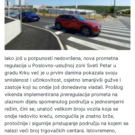
Iako još u potpunosti nedovršena, nova prometna
regulacija u Poslovno-uslužnoj zoni Sveti Petar u
gradu Krku već je u prvim danima pokazala svoju
smislenost i učinkovitost, osjetno smanjivši gužve i
zastoje koji su ondje još donedavna vladali. Prošlog
vikenda implementirana
preregulacija
prometa na
ulaznom dijelu spomenutog područja u jednosmjerni
režim, čini se, unatoč velikom broju vozila koja se
ondje redovito kreću, omogućila je znatno brže,
protočnije i sigurnije pristupanje području na kojem se
nalazi veći broj trgovačkih centara. Istovremeno,