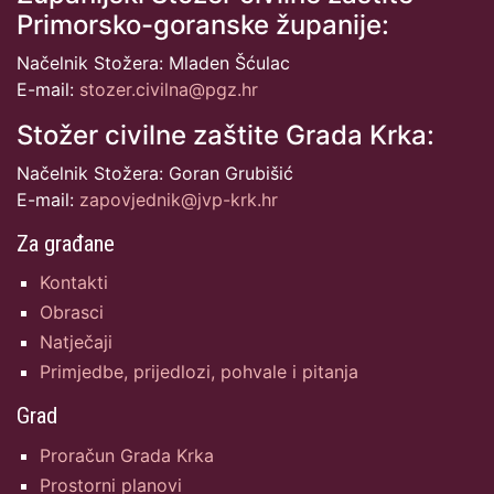
Primorsko-goranske županije:
Načelnik Stožera: Mladen Šćulac
E-mail:
stozer.civilna@pgz.hr
Stožer civilne zaštite Grada Krka:
Načelnik Stožera: Goran Grubišić
E-mail:
zapovjednik@jvp-krk.hr
Za građane
Kontakti
Obrasci
Natječaji
Primjedbe, prijedlozi, pohvale i pitanja
Grad
Proračun Grada Krka
Prostorni planovi