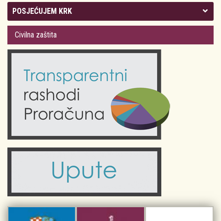
Kolegij gradonačelnika
POSJEĆUJEM KRK
Gradsko vijeće
Plan Grada Krka
Civilna zaštita
Odluke Grada Krka (Službene novine PGŽ)
Krk 360° VR panorama
Kalendar događanja
Krk uživo
Kultura
Fotogalerije
Obrazovanje
Kalendar događanja
Zdravlje
Turistička zajednica Grada Krka
Komunalne usluge
Turistička zajednica otoka Krka
Civilni sektor (arhiva udruga)
Priča o Krku
Sport i rekreacija
Kulturno nasljeđe otoka Krka
Kulturno-turistička ruta Putovima Frankopana