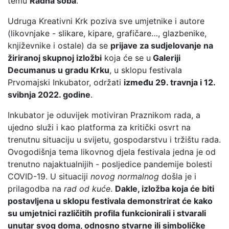
temu
Radna soba
.
Udruga Kreativni Krk poziva sve umjetnike i autore
(likovnjake - slikare, kipare, grafičare…, glazbenike,
književnike i ostale) da se
prijave za sudjelovanje na
žiriranoj skupnoj izložbi
koja će se u
Galeriji
Decumanus u gradu Krku
, u sklopu festivala
Prvomajski Inkubator, održati
između 29. travnja i 12.
svibnja 2022. godine
.
Inkubator je oduvijek motiviran Praznikom rada, a
ujedno služi i kao platforma za kritički osvrt na
trenutnu situaciju u svijetu, gospodarstvu i tržištu rada.
Ovogodišnja tema likovnog djela festivala jedna je od
trenutno najaktualnijih - posljedice pandemije bolesti
COVID-19. U situaciji
novog normalnog
došla je i
prilagodba na
rad od kuće
.
Dakle, izložba koja će biti
postavljena u sklopu festivala demonstrirat će kako
su umjetnici različitih profila funkcionirali i stvarali
unutar svog doma, odnosno stvarne ili simboličke