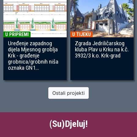
U PRIPREMI
U TIJEKU
Uređenje zapadnog
Zgrada Jedriličarskog
dijela Mjesnog groblja
kluba Plav u Krku na k.č.
Krk - građenje
3932/3 k.o. Krk-grad
grobnica/grobnih niša
oznaka GN1...
Ostali projekti
(Su)Djeluj!