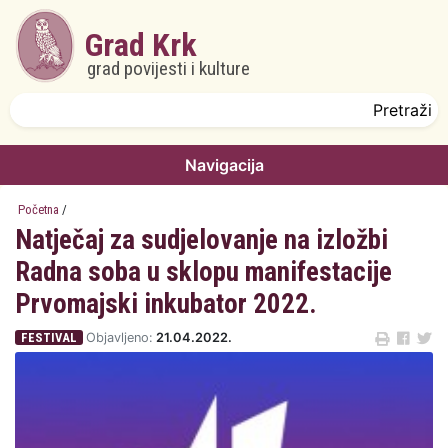
Skoči na glavni sadržaj
Grad Krk
grad povijesti i kulture
Obrazac pretrage
Pretraži
Navigacija
Početna
/
Natječaj za sudjelovanje na izložbi
Radna soba u sklopu manifestacije
Prvomajski inkubator 2022.
FESTIVAL
Objavljeno:
21.04.2022.