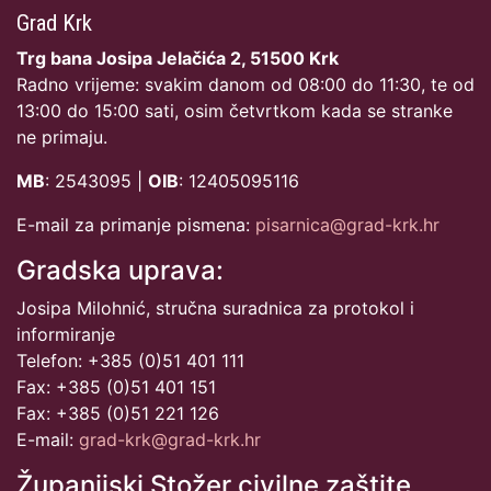
Grad Krk
Trg bana Josipa Jelačića 2, 51500 Krk
Radno vrijeme: svakim danom od 08:00 do 11:30, te od
13:00 do 15:00 sati, osim četvrtkom kada se stranke
ne primaju.
MB
: 2543095 |
OIB
: 12405095116
E-mail za primanje pismena:
pisarnica@grad-krk.hr
Gradska uprava:
Josipa Milohnić, stručna suradnica za protokol i
informiranje
Telefon: +385 (0)51 401 111
Fax: +385 (0)51 401 151
Fax: +385 (0)51 221 126
E-mail:
grad-krk@grad-krk.hr
Županijski Stožer civilne zaštite