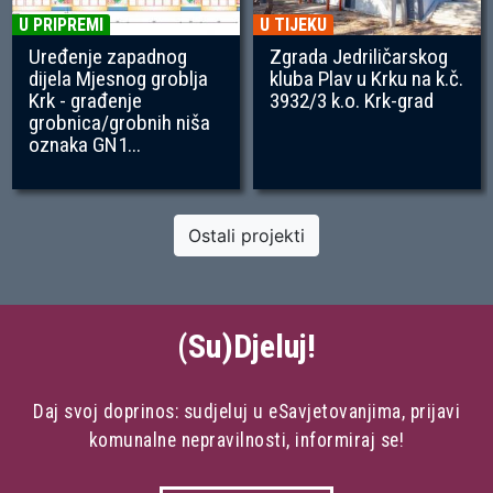
U PRIPREMI
U TIJEKU
Uređenje zapadnog
Zgrada Jedriličarskog
dijela Mjesnog groblja
kluba Plav u Krku na k.č.
Krk - građenje
3932/3 k.o. Krk-grad
grobnica/grobnih niša
oznaka GN1...
Ostali projekti
(Su)Djeluj!
Daj svoj doprinos: sudjeluj u eSavjetovanjima, prijavi
komunalne nepravilnosti, informiraj se!