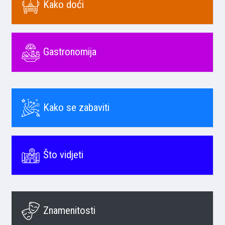
Kako doći
Gastronomija
Kako se zabaviti
Što vidjeti
Znamenitosti