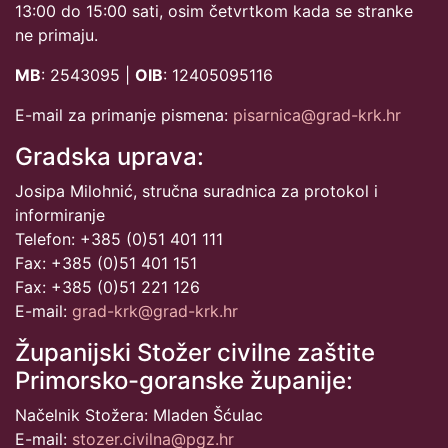
13:00 do 15:00 sati, osim četvrtkom kada se stranke
ne primaju.
MB
: 2543095 |
OIB
: 12405095116
E-mail za primanje pismena:
pisarnica@grad-krk.hr
Gradska uprava:
Josipa Milohnić, stručna suradnica za protokol i
informiranje
Telefon: +385 (0)51 401 111
Fax: +385 (0)51 401 151
Fax: +385 (0)51 221 126
E-mail:
grad-krk@grad-krk.hr
Županijski Stožer civilne zaštite
Primorsko-goranske županije:
Načelnik Stožera: Mladen Šćulac
E-mail:
stozer.civilna@pgz.hr