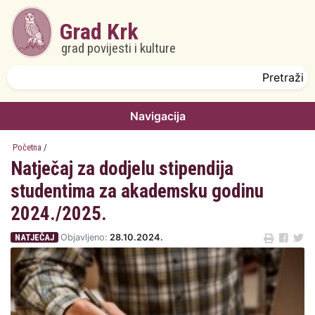
Skoči na glavni sadržaj
Grad Krk
grad povijesti i kulture
Obrazac pretrage
Pretraži
Navigacija
Početna
/
Natječaj za dodjelu stipendija
studentima za akademsku godinu
2024./2025.
NATJEČAJ
Objavljeno:
28.10.2024.