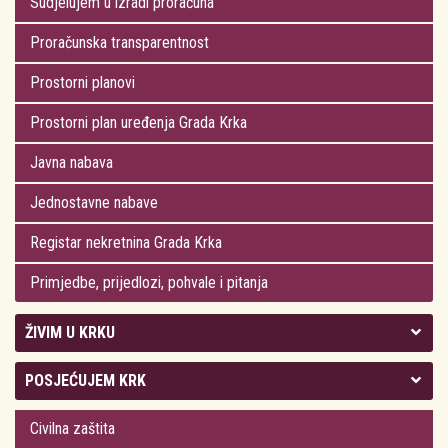
Sudjelujem u izradi proračuna
Proračunska transparentnost
Prostorni planovi
Prostorni plan uređenja Grada Krka
Javna nabava
Jednostavne nabave
Registar nekretnina Grada Krka
Primjedbe, prijedlozi, pohvale i pitanja
ŽIVIM U KRKU
Kolegij gradonačelnika
POSJEĆUJEM KRK
Gradsko vijeće
Plan Grada Krka
Civilna zaštita