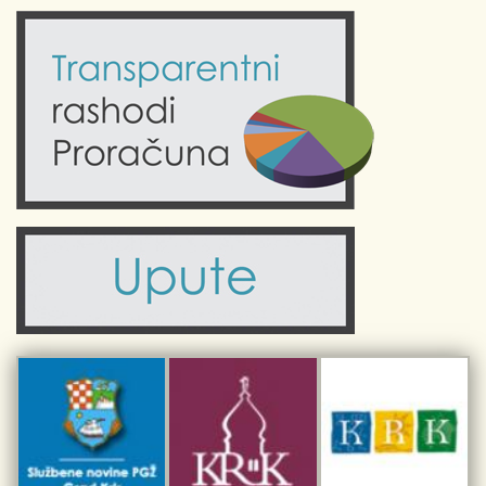
Odluke Grada Krka (Službene novine PGŽ)
Krk 360° VR panorama
Kalendar događanja
Krk uživo
Kultura
Fotogalerije
Obrazovanje
Kalendar događanja
Zdravlje
Turistička zajednica Grada Krka
Komunalne usluge
Turistička zajednica otoka Krka
Civilni sektor (arhiva udruga)
Priča o Krku
Sport i rekreacija
Kulturno nasljeđe otoka Krka
Kulturno-turistička ruta Putovima Frankopana
Dar iz Krka
Interpretacijski centar pomorske baštine