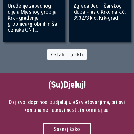
Uređenje zapadnog
Zgrada Jedriličarskog
dijela Mjesnog groblja
kluba Plav u Krku na k.č.
Krk - građenje
3932/3 k.o. Krk-grad
grobnica/grobnih niša
oznaka GN1...
Ostali projekti
(Su)Djeluj!
Daj svoj doprinos: sudjeluj u eSavjetovanjima, prijavi
komunalne nepravilnosti, informiraj se!
Saznaj kako