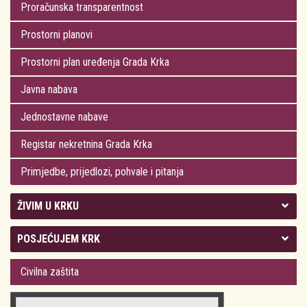
Proračunska transparentnost
Prostorni planovi
Prostorni plan uređenja Grada Krka
Javna nabava
Jednostavne nabave
Registar nekretnina Grada Krka
Primjedbe, prijedlozi, pohvale i pitanja
ŽIVIM U KRKU
Kolegij gradonačelnika
POSJEĆUJEM KRK
Gradsko vijeće
Plan Grada Krka
Civilna zaštita
Odluke Grada Krka (Službene novine PGŽ)
Krk 360° VR panorama