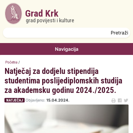
Skoči na glavni sadržaj
Grad Krk
grad povijesti i kulture
Obrazac pretrage
Pretraži
Navigacija
Početna
/
Natječaj za dodjelu stipendija
studentima poslijediplomskih studija
za akademsku godinu 2024./2025.
NATJEČAJ
Objavljeno:
15.04.2024.