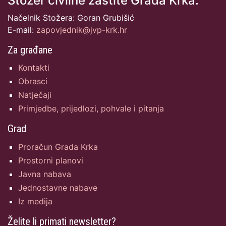
Stožer civilne zaštite Grada Krka:
Načelnik Stožera: Goran Grubišić
E-mail:
zapovjednik@jvp-krk.hr
Za građane
Kontakti
Obrasci
Natječaji
Primjedbe, prijedlozi, pohvale i pitanja
Grad
Proračun Grada Krka
Prostorni planovi
Javna nabava
Jednostavne nabave
Iz medija
Želite li primati newsletter?