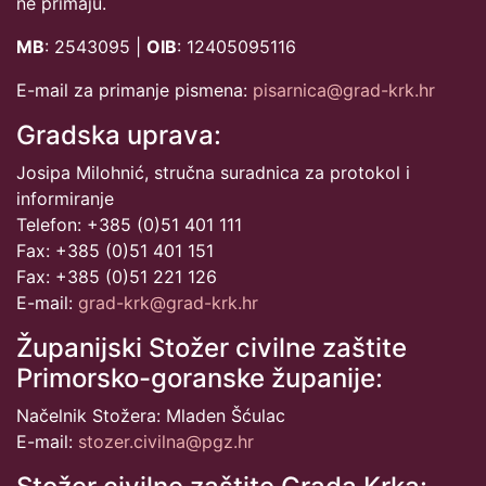
ne primaju.
MB
: 2543095 |
OIB
: 12405095116
E-mail za primanje pismena:
pisarnica@grad-krk.hr
Gradska uprava:
Josipa Milohnić, stručna suradnica za protokol i
informiranje
Telefon: +385 (0)51 401 111
Fax: +385 (0)51 401 151
Fax: +385 (0)51 221 126
E-mail:
grad-krk@grad-krk.hr
Županijski Stožer civilne zaštite
Primorsko-goranske županije:
Načelnik Stožera: Mladen Šćulac
E-mail:
stozer.civilna@pgz.hr