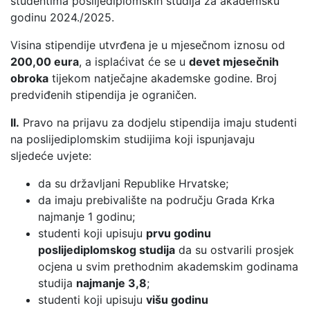
studentima poslijediplomskih studija za akademsku
godinu 2024./2025.
Visina stipendije utvrđena je u mjesečnom iznosu od
200,00 eura
, a isplaćivat će se u
devet mjesečnih
obroka
tijekom natječajne akademske godine. Broj
predviđenih stipendija je ograničen.
II.
Pravo na prijavu za dodjelu stipendija imaju studenti
na poslijediplomskim studijima koji ispunjavaju
sljedeće uvjete:
da su državljani Republike Hrvatske;
da imaju prebivalište na području Grada Krka
najmanje 1 godinu;
studenti koji upisuju
prvu godinu
poslijediplomskog studija
da su ostvarili prosjek
ocjena u svim prethodnim akademskim godinama
studija
najmanje 3,8
;
studenti koji upisuju
višu godinu