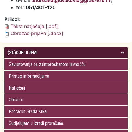
e-mail
andreana.gluvakovic@grad-krk.hr
;
tel.:
051/401-120
.
Prilozi:
Tekst natječaja [.pdf]
Obrazac prijave [.docx]
(SU)DJELUJEM
Savjetovanja sa zainteresiranom javnošću
Pristup informacijama
Natječaji
Obrasci
Proračun Grada Krka
Sudjelujem u izradi proračuna