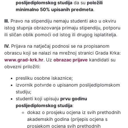
poslijediplomskog studija
da su
položili
minimalno 50% upisanih predmeta
.
III.
Pravo na stipendiju nemaju studenti ako u okviru
istog stupnja obrazovanja primaju stipendiju, potporu
ili sličan oblik pomoći od istog ili drugog isplatitelja.
IV.
Prijava na natječaj podnosi se na propisanom
obrascu koji se nalazi na mrežnoj stranici Grada Krka:
www.grad-krk.hr
. Uz
obrazac prijave
kandidati su
obvezni priložiti:
presliku osobne iskaznice;
izvornik potvrde o upisanom poslijediplomskom
studiju;
studenti koji upisuju
prvu godinu
poslijediplomskog studija
:
dokaz o prosjeku ocjena iz svih prethodnih
akademskih godina (prijepis ocjena s
prosjekom ocjena svih prethodnih