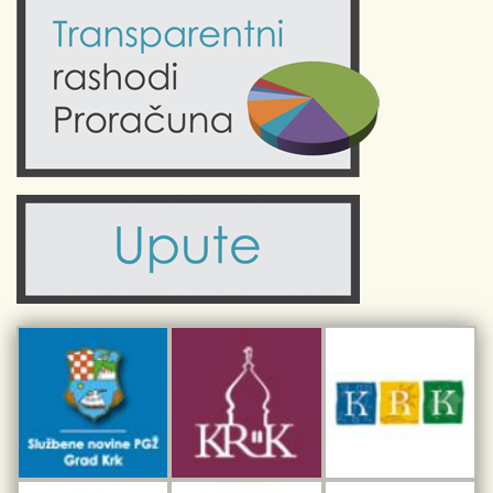
Kalendar događanja
Krk uživo
Kultura
Fotogalerije
Obrazovanje
Kalendar događanja
Zdravlje
Turistička zajednica Grada Krka
Komunalne usluge
Turistička zajednica otoka Krka
Civilni sektor (arhiva udruga)
Priča o Krku
Sport i rekreacija
Kulturno nasljeđe otoka Krka
Kulturno-turistička ruta Putovima Frankopana
Dar iz Krka
Interpretacijski centar pomorske baštine