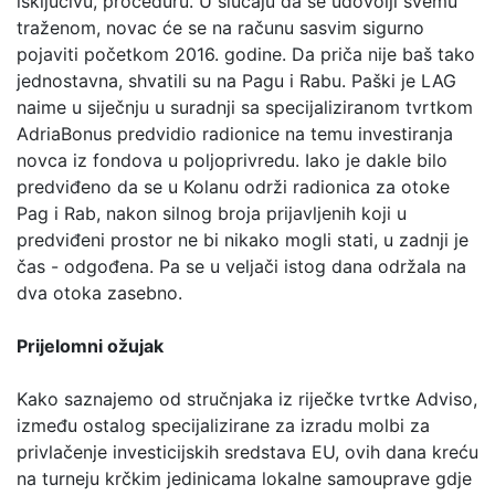
isključivu, proceduru. U slučaju da se udovolji svemu
traženom, novac će se na računu sasvim sigurno
pojaviti početkom 2016. godine. Da priča nije baš tako
jednostavna, shvatili su na Pagu i Rabu. Paški je LAG
naime u siječnju u suradnji sa specijaliziranom tvrtkom
AdriaBonus predvidio radionice na temu investiranja
novca iz fondova u poljoprivredu. Iako je dakle bilo
predviđeno da se u Kolanu održi radionica za otoke
Pag i Rab, nakon silnog broja prijavljenih koji u
predviđeni prostor ne bi nikako mogli stati, u zadnji je
čas - odgođena. Pa se u veljači istog dana održala na
dva otoka zasebno.
Prijelomni ožujak
Kako saznajemo od stručnjaka iz riječke tvrtke Adviso,
između ostalog specijalizirane za izradu molbi za
privlačenje investicijskih sredstava EU, ovih dana kreću
na turneju krčkim jedinicama lokalne samouprave gdje