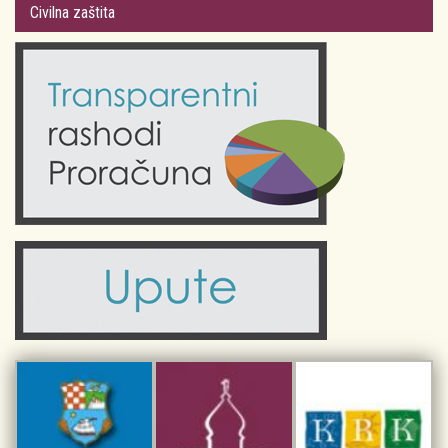
Plan Grada Krka
Civilna zaštita
Odluke Grada Krka (Službene novine PGŽ)
Krk 360° VR panorama
Kalendar događanja
Krk uživo
Kultura
Fotogalerije
Obrazovanje
Kalendar događanja
Zdravlje
Turistička zajednica Grada Krka
Komunalne usluge
Turistička zajednica otoka Krka
Civilni sektor (arhiva udruga)
Priča o Krku
Sport i rekreacija
Kulturno nasljeđe otoka Krka
Kulturno-turistička ruta Putovima Frankopana
Dar iz Krka
Interpretacijski centar pomorske baštine