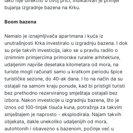
Iako nije direktno u ovoj priči, indikativan je primjer
bujanja izgradnje bazena na Krku.
Boom bazena
Nemalo je iznajmljivača apartmana i kuća iz
unutrašnjosti Krka investiralo u izgradnju bazena. I dok
su prije takvih investicija, iako se u pravilu radilo o
iznimnim primjercima primorske ruralne arhitekture,
udaljenim najviše desetaka kilometara od mora, na
turiste mogli računati samo u kratkom periodu špice
turističke sezone, do 40-ak dana. I to na način da su
ostajali na samom kraju ponude, kad bi pristigli turisti
bez prethodno rezerviranog smještaja ostajali bez
izbora. Nakon investicije u izgradnju bazena, što je
iznos od 100-tinjak tisuća kuna, potražnja za takvim
smještajem je naprosto - eksplodirala. Najam takvih
objekata, dakle unekoliko udaljenijih od mora,
autohtonih i obavezno s bazenom, počinje već u