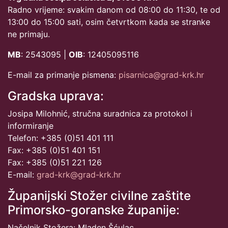
Radno vrijeme: svakim danom od 08:00 do 11:30, te od
13:00 do 15:00 sati, osim četvrtkom kada se stranke
ne primaju.
MB
: 2543095 |
OIB
: 12405095116
E-mail za primanje pismena:
pisarnica@grad-krk.hr
Gradska uprava:
Josipa Milohnić, stručna suradnica za protokol i
informiranje
Telefon: +385 (0)51 401 111
Fax: +385 (0)51 401 151
Fax: +385 (0)51 221 126
E-mail:
grad-krk@grad-krk.hr
Županijski Stožer civilne zaštite
Primorsko-goranske županije:
Načelnik Stožera: Mladen Šćulac