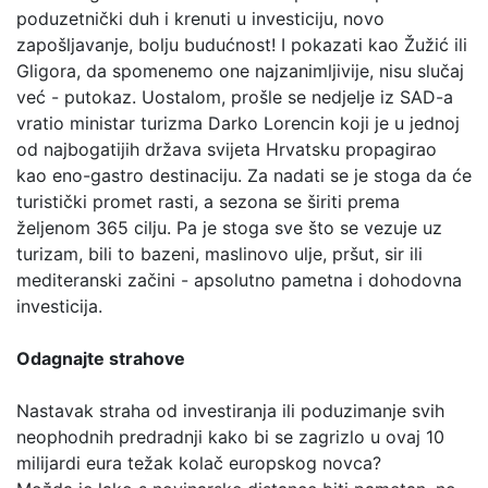
poduzetnički duh i krenuti u investiciju, novo
zapošljavanje, bolju budućnost! I pokazati kao Žužić ili
Gligora, da spomenemo one najzanimljivije, nisu slučaj
već - putokaz. Uostalom, prošle se nedjelje iz SAD-a
vratio ministar turizma Darko Lorencin koji je u jednoj
od najbogatijih država svijeta Hrvatsku propagirao
kao eno-gastro destinaciju. Za nadati se je stoga da će
turistički promet rasti, a sezona se širiti prema
željenom 365 cilju. Pa je stoga sve što se vezuje uz
turizam, bili to bazeni, maslinovo ulje, pršut, sir ili
mediteranski začini - apsolutno pametna i dohodovna
investicija.
Odagnajte strahove
Nastavak straha od investiranja ili poduzimanje svih
neophodnih predradnji kako bi se zagrizlo u ovaj 10
milijardi eura težak kolač europskog novca?