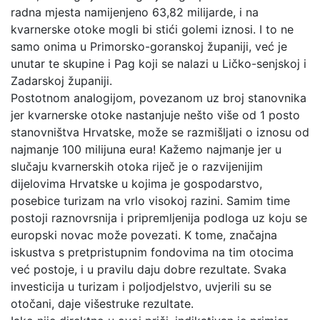
radna mjesta namijenjeno 63,82 milijarde, i na
kvarnerske otoke mogli bi stići golemi iznosi. I to ne
samo onima u Primorsko-goranskoj županiji, već je
unutar te skupine i Pag koji se nalazi u Ličko-senjskoj i
Zadarskoj županiji.
Postotnom analogijom, povezanom uz broj stanovnika
jer kvarnerske otoke nastanjuje nešto više od 1 posto
stanovništva Hrvatske, može se razmišljati o iznosu od
najmanje 100 milijuna eura! Kažemo najmanje jer u
slučaju kvarnerskih otoka riječ je o razvijenijim
dijelovima Hrvatske u kojima je gospodarstvo,
posebice turizam na vrlo visokoj razini. Samim time
postoji raznovrsnija i pripremljenija podloga uz koju se
europski novac može povezati. K tome, značajna
iskustva s pretpristupnim fondovima na tim otocima
već postoje, i u pravilu daju dobre rezultate. Svaka
investicija u turizam i poljodjelstvo, uvjerili su se
otočani, daje višestruke rezultate.