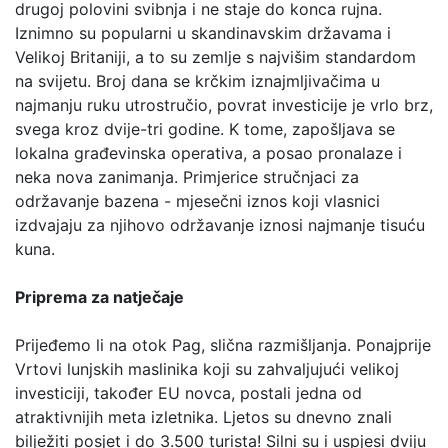
drugoj polovini svibnja i ne staje do konca rujna.
Iznimno su popularni u skandinavskim državama i
Velikoj Britaniji, a to su zemlje s najvišim standardom
na svijetu. Broj dana se krčkim iznajmljivačima u
najmanju ruku utrostručio, povrat investicije je vrlo brz,
svega kroz dvije-tri godine. K tome, zapošljava se
lokalna građevinska operativa, a posao pronalaze i
neka nova zanimanja. Primjerice stručnjaci za
održavanje bazena - mjesečni iznos koji vlasnici
izdvajaju za njihovo održavanje iznosi najmanje tisuću
kuna.
Priprema za natječaje
Prijeđemo li na otok Pag, slična razmišljanja. Ponajprije
Vrtovi lunjskih maslinika koji su zahvaljujući velikoj
investiciji, također EU novca, postali jedna od
atraktivnijih meta izletnika. Ljetos su dnevno znali
bilježiti posjet i do 3.500 turista! Silni su i uspjesi dviju