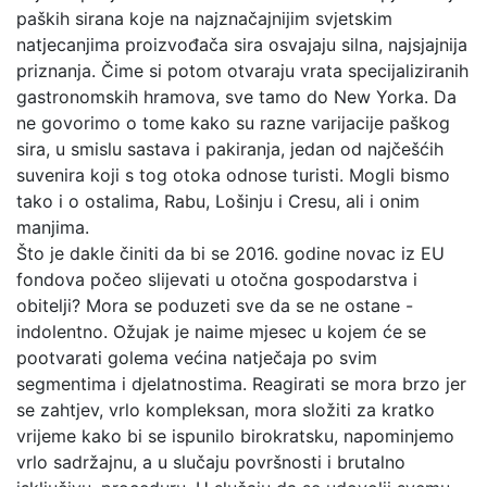
paških sirana koje na najznačajnijim svjetskim
natjecanjima proizvođača sira osvajaju silna, najsjajnija
priznanja. Čime si potom otvaraju vrata specijaliziranih
gastronomskih hramova, sve tamo do New Yorka. Da
ne govorimo o tome kako su razne varijacije paškog
sira, u smislu sastava i pakiranja, jedan od najčešćih
suvenira koji s tog otoka odnose turisti. Mogli bismo
tako i o ostalima, Rabu, Lošinju i Cresu, ali i onim
manjima.
Što je dakle činiti da bi se 2016. godine novac iz EU
fondova počeo slijevati u otočna gospodarstva i
obitelji? Mora se poduzeti sve da se ne ostane -
indolentno. Ožujak je naime mjesec u kojem će se
pootvarati golema većina natječaja po svim
segmentima i djelatnostima. Reagirati se mora brzo jer
se zahtjev, vrlo kompleksan, mora složiti za kratko
vrijeme kako bi se ispunilo birokratsku, napominjemo
vrlo sadržajnu, a u slučaju površnosti i brutalno