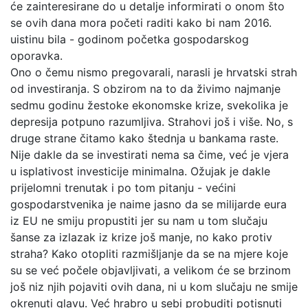
će zainteresirane do u detalje informirati o onom što
se ovih dana mora početi raditi kako bi nam 2016.
uistinu bila - godinom početka gospodarskog
oporavka.
Ono o čemu nismo pregovarali, narasli je hrvatski strah
od investiranja. S obzirom na to da živimo najmanje
sedmu godinu žestoke ekonomske krize, svekolika je
depresija potpuno razumljiva. Strahovi još i više. No, s
druge strane čitamo kako štednja u bankama raste.
Nije dakle da se investirati nema sa čime, već je vjera
u isplativost investicije minimalna. Ožujak je dakle
prijelomni trenutak i po tom pitanju - većini
gospodarstvenika je naime jasno da se milijarde eura
iz EU ne smiju propustiti jer su nam u tom slučaju
šanse za izlazak iz krize još manje, no kako protiv
straha? Kako otopliti razmišljanje da se na mjere koje
su se već počele objavljivati, a velikom će se brzinom
još niz njih pojaviti ovih dana, ni u kom slučaju ne smije
okrenuti glavu. Već hrabro u sebi probuditi potisnuti