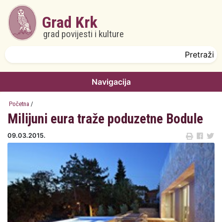
Skoči na glavni sadržaj
Grad Krk
grad povijesti i kulture
Obrazac pretrage
Pretraži
Navigacija
Početna
/
Milijuni eura traže poduzetne Bodule
09.03.2015.