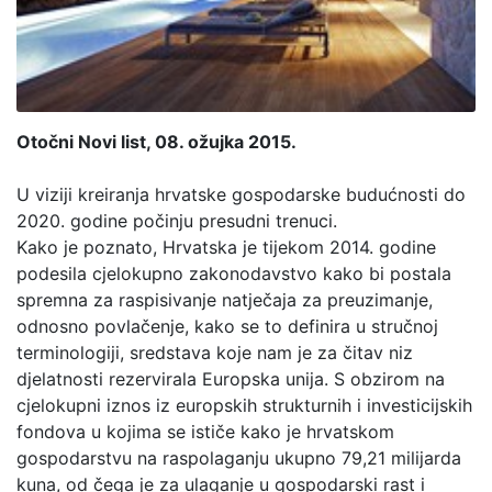
Otočni Novi list, 08. ožujka 2015.
U viziji kreiranja hrvatske gospodarske budućnosti do
2020. godine počinju presudni trenuci.
Kako je poznato, Hrvatska je tijekom 2014. godine
podesila cjelokupno zakonodavstvo kako bi postala
spremna za raspisivanje natječaja za preuzimanje,
odnosno povlačenje, kako se to definira u stručnoj
terminologiji, sredstava koje nam je za čitav niz
djelatnosti rezervirala Europska unija. S obzirom na
cjelokupni iznos iz europskih strukturnih i investicijskih
fondova u kojima se ističe kako je hrvatskom
gospodarstvu na raspolaganju ukupno 79,21 milijarda
kuna, od čega je za ulaganje u gospodarski rast i