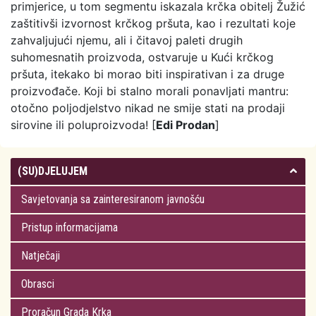
primjerice, u tom segmentu iskazala krčka obitelj Žužić
zaštitivši izvornost krčkog pršuta, kao i rezultati koje
zahvaljujući njemu, ali i čitavoj paleti drugih
suhomesnatih proizvoda, ostvaruje u Kući krčkog
pršuta, itekako bi morao biti inspirativan i za druge
proizvođače. Koji bi stalno morali ponavljati mantru:
otočno poljodjelstvo nikad ne smije stati na prodaji
sirovine ili poluproizvoda! [
Edi Prodan
]
(SU)DJELUJEM
Savjetovanja sa zainteresiranom javnošću
Pristup informacijama
Natječaji
Obrasci
Proračun Grada Krka