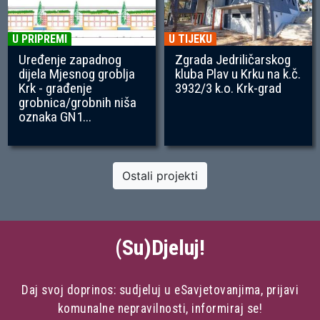
U PRIPREMI
U TIJEKU
Uređenje zapadnog
Zgrada Jedriličarskog
dijela Mjesnog groblja
kluba Plav u Krku na k.č.
Krk - građenje
3932/3 k.o. Krk-grad
grobnica/grobnih niša
oznaka GN1...
Ostali projekti
(Su)Djeluj!
Daj svoj doprinos: sudjeluj u eSavjetovanjima, prijavi
komunalne nepravilnosti, informiraj se!