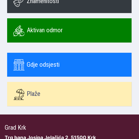
Znamenitosti
Aktivan odmor
Gdje odsjesti
Plaže
Grad Krk
Trg bana Josipa Jelačića 2, 51500 Krk