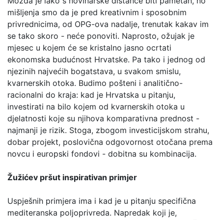
Možda je lako s novinarske distance biti pametan, no
mišljenja smo da je pred kreativnim i sposobnim
privrednicima, od OPG-ova nadalje, trenutak kakav im
se tako skoro - neće ponoviti. Naprosto, ožujak je
mjesec u kojem će se kristalno jasno ocrtati
ekonomska budućnost Hrvatske. Pa tako i jednog od
njezinih najvećih bogatstava, u svakom smislu,
kvarnerskih otoka. Budimo pošteni i analitično-
racionalni do kraja: kad je Hrvatska u pitanju,
investirati na bilo kojem od kvarnerskih otoka u
djelatnosti koje su njihova komparativna prednost -
najmanji je rizik. Stoga, zbogom investicijskom strahu,
dobar projekt, poslovična odgovornost otočana prema
novcu i europski fondovi - dobitna su kombinacija.
Žužićev pršut inspirativan primjer
Uspješnih primjera ima i kad je u pitanju specifična
mediteranska poljoprivreda. Napredak koji je,