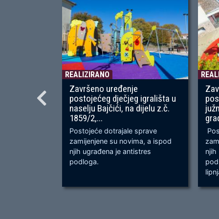
REALIZIRANO
REAL
Završeno uređenje
Zav
postojećeg dječjeg igrališta u
pos
naselju Bajčići, na dijelu z.č.
juž
1859/2,...
gra
Postojeće dotrajale sprave
Post
zamijenjene su novima, a ispod
zami
njih ugrađena je antistres
njih
podloga.
podl
lipn