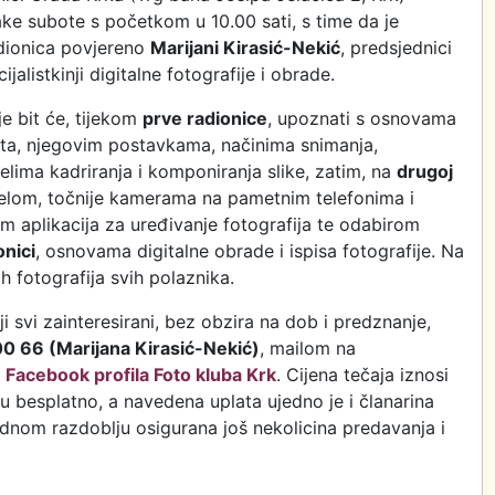
ake subote s početkom u 10.00 sati, s time da je
dionica povjereno
Marijani Kirasić-Nekić
, predsjednici
ijalistkinji digitalne fotografije i obrade.
e bit će, tijekom
prve radionice
, upoznati s osnovama
ata, njegovim postavkama, načinima snimanja,
ma kadriranja i komponiranja slike, zatim, na
drugoj
elom, točnije kamerama na pametnim telefonima i
jem aplikacija za uređivanje fotografija te odabirom
onici
, osnovama digitalne obrade i ispisa fotografije. Na
h fotografija svih polaznika.
ji svi zainteresirani, bez obzira na dob i predznanje,
0 66 (Marijana Kirasić-Nekić)
, mailom na
m
Facebook profila Foto kluba Krk
. Cijena tečaja iznosi
u besplatno, a navedena uplata ujedno je i članarina
dnom razdoblju osigurana još nekolicina predavanja i