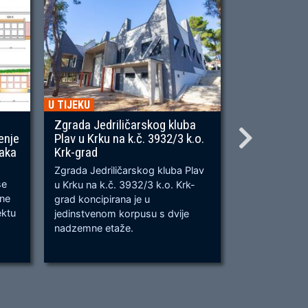
U TIJEKU
U TIJEKU
Zgrada Jedriličarskog kluba
Gradnja ner
enje
Plav u Krku na k.č. 3932/3 k.o.
OU, na predj
naka
Krk-grad
Prometnica će
Zgrada Jedriličarskog kluba Plav
prometnica u 
se
u Krku na k.č. 3932/3 k.o. Krk-
od k.č. 2209/
bne
grad koncipirana je u
odvijanju dv
ektu
jedinstvenom korpusu s dvije
dok su na kra
nadzemne etaže.