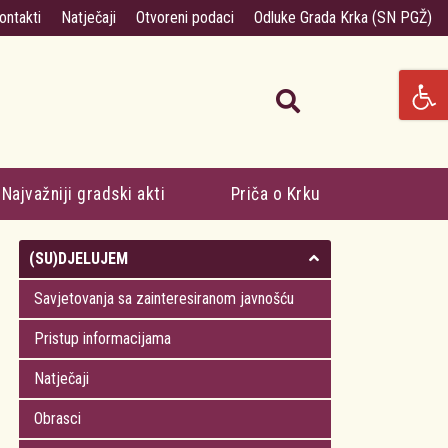
ontakti
Natječaji
Otvoreni podaci
Odluke Grada Krka (SN PGŽ)
Najvažniji gradski akti
Priča o Krku
(SU)DJELUJEM
Savjetovanja sa zainteresiranom javnošću
Pristup informacijama
Natječaji
Obrasci