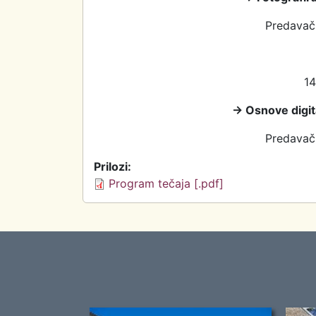
Predavač:
14
→ Osnove digita
Predavač:
Prilozi:
Program tečaja [.pdf]