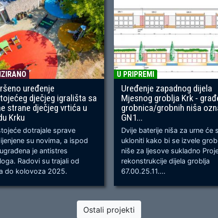
IZIRANO
U PRIPREMI
ršeno uređenje
Uređenje zapadnog dijela
tojećeg dječjeg igrališta sa
Mjesnog groblja Krk - građ
ne strane dječjeg vrtića u
grobnica/grobnih niša oz
du Krku
GN1...
ojeće dotrajale sprave
Dvije baterije niša za urne će 
jenjene su novima, a ispod
ukloniti kako bi se izvele gro
 ugrađena je antistres
niše za ljesove sukladno Proj
oga. Radovi su trajali od
rekonstrukcije dijela groblja
ja do kolovoza 2025.
67.00.25.11....
Ostali projekti