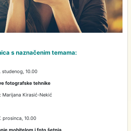
nica s naznačenim temama:
. studenog, 10.00
e fotografske tehnike
 Marijana Kirasić-Nekić
. prosinca, 10.00
nje mobitelom i foto šetnja