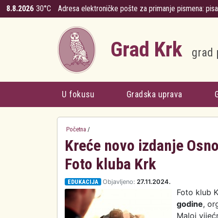
Skoči na glavni sadržaj
8.8.2026
30°C
Adresa elektroničke pošte za primanje pismena:
pis
Grad Krk
grad 
U fokusu
Gradska uprava
Početna
/
Kreće novo izdanje Osnov
Foto kluba Krk
EDUKACIJA
Objavljeno:
27.11.2024.
Foto klub 
godine
, or
Maloj vijeć