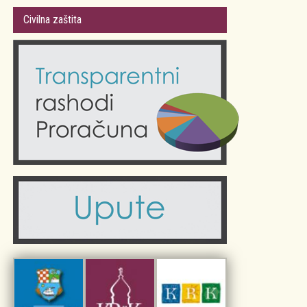
Gradsko vijeće
Plan Grada Krka
Civilna zaštita
Odluke Grada Krka (Službene novine PGŽ)
Krk 360° VR panorama
Kalendar događanja
Krk uživo
Kultura
Fotogalerije
Obrazovanje
Kalendar događanja
Zdravlje
Turistička zajednica Grada Krka
Komunalne usluge
Turistička zajednica otoka Krka
Civilni sektor (arhiva udruga)
Priča o Krku
Sport i rekreacija
Kulturno nasljeđe otoka Krka
Kulturno-turistička ruta Putovima Frankopana
Dar iz Krka