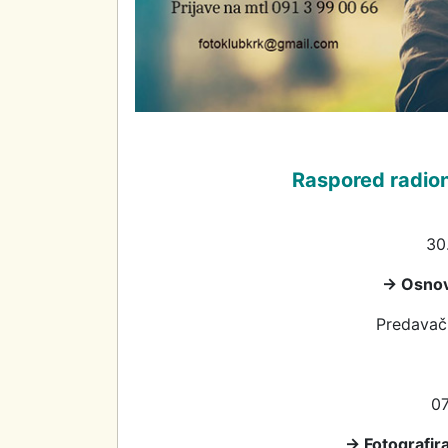
Raspored radio
30
→ Osnov
Predavač:
07
→ Fotografira