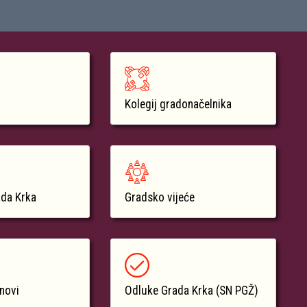
Kolegij gradonačelnika
ada Krka
Gradsko vijeće
anovi
Odluke Grada Krka (SN PGŽ)