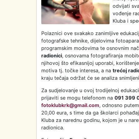
odvijati sv
vođenje ra
Kluba i spec
Polaznici ove svakako zanimljive edukacij
fotografske tehnike, dijelovima fotoapar
programskim modovima te osnovnim načeli
radionici
, osnovama fotografiranja mobit
njihovoj što efikasnijoj uporabi, korišten
motiva tj. točke interesa, a na
trećoj radi
kraju tečaja održat će se analiza snimljeni
Za sudjelovanje u ovoj trodijelnoj edukaci
prijaviti se mogu telefonom na
091 399 0
fotoklubkrk@gmail.com
, odnosno pute
20,00 eura, s time da ga školarci pohađaj
Kluba za narednu godinu, kojom je u nare
radionica.