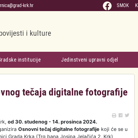
arnica@grad-krk.hr
SMOK
K
povijesti i kulture
Gradske institucije
Jedinstveni upravni odjel
nog tečaja digitalne fotografije
Krk,
od 30. studenog - 14. prosinca 2024.
ganizira
Osnovni tečaj digitalne fotografije
koji će se u
nici Grada Krka (Trg bana Josipa Jelačića 2, Krk)