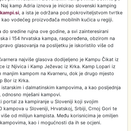
 Naj kamp Adria iznova je inicirao slovenski kamping
kampi.si
, a ista je održana pod pokroviteljstvom tvrtke
 kao vodećeg proizvođača mobilnih kućica u regiji.
 do sredine rujna ove godine, a svi zainteresirani
nska i 154 hrvatska kampa, raspoređena, obzirom na
e pravo glasovanja na poslijetku je iskoristilo više od
varnera najviše glasova dodijeljeno je Kampu Čikat iz
ce iz Njivica i Kamp Ježevac iz Krka. Kamp Lopari iz
jim manjim kampom na Kvarneru, dok je drugo mjesto
p Bor iz Krka.
 istarskim i dalmatinskim kampovima, a kao posljednja
ki, odnosno mješani kampovi.
i portal za kampiranje u Sloveniji koji svojim
 kampova u Sloveniji, Hrvatskoj, Srbiji, Crnoj Gori te
 više od milijun kampista. Među korisnicima je omiljen
o kampovima, kao i mogućnosti da ih se ocjeni.