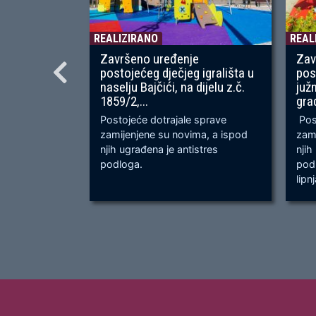
REALIZIRANO
REAL
Završeno uređenje
Zav
postojećeg dječjeg igrališta u
pos
naselju Bajčići, na dijelu z.č.
juž
1859/2,...
gra
Postojeće dotrajale sprave
Post
zamijenjene su novima, a ispod
zami
njih ugrađena je antistres
njih
podloga.
podl
lipn