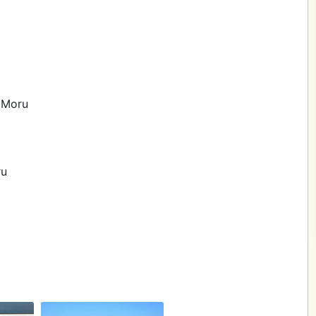
a Moru
ru