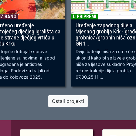
IZIRANO
U PRIPREMI
ršeno uređenje
Uređenje zapadnog dijela
tojećeg dječjeg igrališta sa
Mjesnog groblja Krk - građ
ne strane dječjeg vrtića u
grobnica/grobnih niša oz
du Krku
GN1...
ojeće dotrajale sprave
Dvije baterije niša za urne će 
jenjene su novima, a ispod
ukloniti kako bi se izvele gro
 ugrađena je antistres
niše za ljesove sukladno Proj
oga. Radovi su trajali od
rekonstrukcije dijela groblja
ja do kolovoza 2025.
67.00.25.11....
Ostali projekti