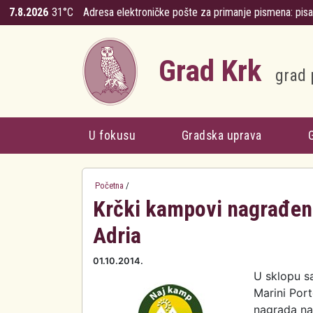
Skoči na glavni sadržaj
7.8.2026
31°C
Adresa elektroničke pošte za primanje pismena:
pis
Grad Krk
grad 
U fokusu
Gradska uprava
Početna
/
Krčki kampovi nagrađeni
Adria
01.10.2014.
U sklopu s
Marini Port
nagrada na