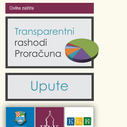
Gradsko vijeće
Plan Grada Krka
Civilna zaštita
Odluke Grada Krka (Službene novine PGŽ)
Krk 360° VR panorama
Kalendar događanja
Krk uživo
Kultura
Fotogalerije
Obrazovanje
Kalendar događanja
Zdravlje
Turistička zajednica Grada Krka
Komunalne usluge
Turistička zajednica otoka Krka
Civilni sektor (arhiva udruga)
Priča o Krku
Sport i rekreacija
Kulturno nasljeđe otoka Krka
Kulturno-turistička ruta Putovima Frankopana
Dar iz Krka