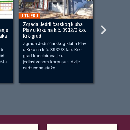
U TIJEKU
U TIJEKU
Zgrada Jedriličarskog kluba
Gradnja ner
enje
Plav u Krku na k.č. 3932/3 k.o.
OU, na predj
naka
Krk-grad
Prometnica će
Zgrada Jedriličarskog kluba Plav
prometnica u 
se
u Krku na k.č. 3932/3 k.o. Krk-
od k.č. 2209/
bne
grad koncipirana je u
odvijanju dv
ektu
jedinstvenom korpusu s dvije
dok su na kra
nadzemne etaže.