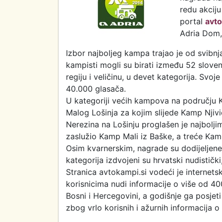
redu akciju
portal
avto
Adria Dom,
Izbor najboljeg kampa trajao je od svibnja
kampisti mogli su birati između 52 slove
regiju i veličinu, u devet kategorija. Svoj
40.000 glasača.
U kategoriji većih kampova na području K
Malog Lošinja za kojim slijede Kamp Njivi
Nerezina na Lošinju proglašen je najbol
zaslužio Kamp Mali iz Baške, a treće Kam
Osim kvarnerskim, nagrade su dodijeljene
kategorija izdvojeni su hrvatski nudistič
Stranica avtokampi.si vodeći je internetsk
korisnicima nudi informacije o više od 400
Bosni i Hercegovini, a godišnje ga posjeti
zbog vrlo korisnih i ažurnih informacija 