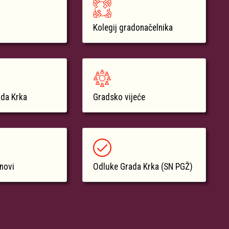
Kolegij gradonačelnika
ada Krka
Gradsko vijeće
anovi
Odluke Grada Krka (SN PGŽ)