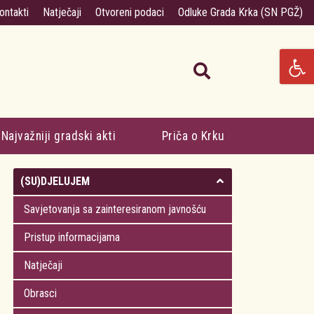
ontakti
Natječaji
Otvoreni podaci
Odluke Grada Krka (SN PGŽ)
Najvažniji gradski akti
Priča o Krku
(SU)DJELUJEM
Savjetovanja sa zainteresiranom javnošću
Pristup informacijama
Natječaji
Obrasci