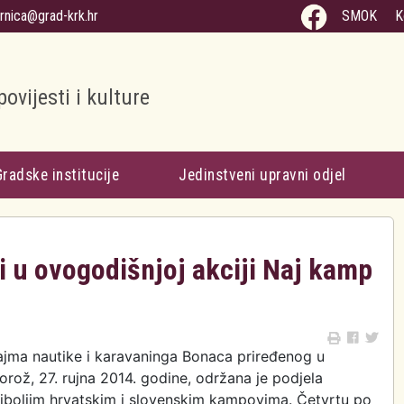
arnica@grad-krk.hr
SMOK
K
povijesti i kulture
Gradske institucije
Jedinstveni upravni odjel
 u ovogodišnjoj akciji Naj kamp
ajma nautike i karavaninga Bonaca priređenog u
orož, 27. rujna 2014. godine, održana je podjela
jboljim hrvatskim i slovenskim kampovima. Četvrtu po