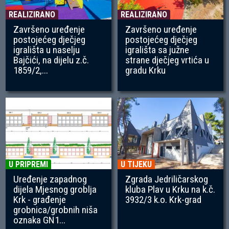
REALIZIRANO
REALIZIRANO
Završeno uređenje
Završeno uređenje
postojećeg dječjeg
postojećeg dječjeg
igrališta u naselju
igrališta sa južne
Bajčići, na dijelu z.č.
strane dječjeg vrtića u
1859/2,...
gradu Krku
U PRIPREMI
U TIJEKU
Uređenje zapadnog
Zgrada Jedriličarskog
dijela Mjesnog groblja
kluba Plav u Krku na k.č.
Krk - građenje
3932/3 k.o. Krk-grad
grobnica/grobnih niša
oznaka GN1...