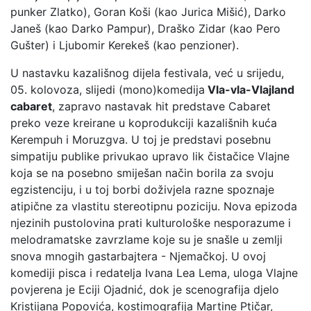
punker Zlatko), Goran Koši (kao Jurica Mišić), Darko
Janeš (kao Darko Pampur), Draško Zidar (kao Pero
Gušter) i Ljubomir Kerekeš (kao penzioner).
U nastavku kazališnog dijela festivala, već u srijedu,
05. kolovoza, slijedi (mono)komedija
Vla-vla-Vlajland
cabaret
, zapravo nastavak hit predstave Cabaret
preko veze kreirane u koprodukciji kazališnih kuća
Kerempuh i Moruzgva. U toj je predstavi posebnu
simpatiju publike privukao upravo lik čistačice Vlajne
koja se na posebno smiješan način borila za svoju
egzistenciju, i u toj borbi doživjela razne spoznaje
atipične za vlastitu stereotipnu poziciju. Nova epizoda
njezinih pustolovina prati kulturološke nesporazume i
melodramatske zavrzlame koje su je snašle u zemlji
snova mnogih gastarbajtera - Njemačkoj. U ovoj
komediji pisca i redatelja Ivana Lea Lema, uloga Vlajne
povjerena je Eciji Ojadnić, dok je scenografija djelo
Kristijana Popovića, kostimografija Martine Ptičar,