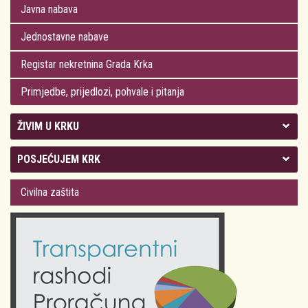
Javna nabava
Jednostavne nabave
Registar nekretnina Grada Krka
Primjedbe, prijedlozi, pohvale i pitanja
ŽIVIM U KRKU
Kolegij gradonačelnika
POSJEĆUJEM KRK
Gradsko vijeće
Plan Grada Krka
Civilna zaštita
Odluke Grada Krka (Službene novine PGŽ)
Krk 360° VR panorama
Kalendar događanja
Krk uživo
Kultura
Fotogalerije
Obrazovanje
Kalendar događanja