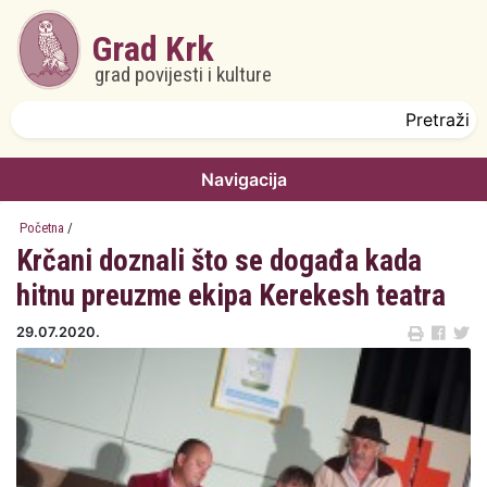
Skoči na glavni sadržaj
Grad Krk
grad povijesti i kulture
Obrazac pretrage
Pretraži
Navigacija
Početna
/
Krčani doznali što se događa kada
hitnu preuzme ekipa Kerekesh teatra
29.07.2020.