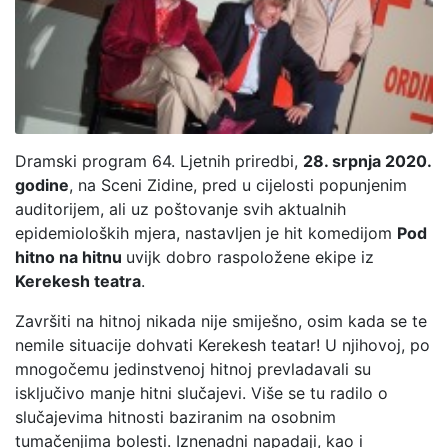
Dramski program 64. Ljetnih priredbi,
28. srpnja 2020.
godine
, na Sceni Zidine, pred u cijelosti popunjenim
auditorijem, ali uz poštovanje svih aktualnih
epidemioloških mjera, nastavljen je hit komedijom
Pod
hitno na hitnu
uvijk dobro raspoložene ekipe iz
Kerekesh teatra
.
Završiti na hitnoj nikada nije smiješno, osim kada se te
nemile situacije dohvati Kerekesh teatar! U njihovoj, po
mnogočemu jedinstvenoj hitnoj prevladavali su
isključivo manje hitni slučajevi. Više se tu radilo o
slučajevima hitnosti baziranim na osobnim
tumačenjima bolesti. Iznenadni napadaji, kao i