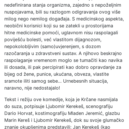
nedefinirana stanja organizma, zajedno s nepoželjnim
nuspojavama, bili su razlogom odigravanja ovog više
milog nego nemilog događaja. S medicinskog aspekta,
neobični korisnici koji su se zatekli u prostorijama
hitne medicinske pomoći, uglavnom nisu raspolagali
poviješću bolesti, već vlastitom dijagnozom,
nepokolobljivim (samo)uvjerenjem, s dozom
razočaranja u zdravstveni sustav. A njihovo beskrajno
raspolaganje vremenom moglo se tumačiti kao navika
ili dosada, ili pak percipirati kao dobro opravdanje za
bijeg od žene, punice, ukućana, obveza, vlastite
sramote iliti samog sebe… Urnebesnih situacija,
naravno, nije nedostajalo!
Tekst i režiju ove komedije, koja je Krčane nasmijala
do suza, potpisuje Ljubomir Kerekeš, scenografiju
Dario Horvat, kostimografiju Mladen Jeremić, glazbu
Marin Kereš i Ljubomir Kerekeš, dok su svoje glumačko
znanje okupljenima predstavili: Jan Kerekeš (kao