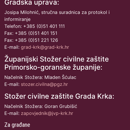
Gradska uprava:
Josipa Milohnić, stručna suradnica za protokol i
informiranje
Telefon: +385 (0)51 401 111
Fax: +385 (0)51 401 151
Fax: +385 (0)51 221 126
E-mail:
grad-krk@grad-krk.hr
Županijski Stožer civilne zaštite
Primorsko-goranske županije:
Načelnik Stožera: Mladen Šćulac
E-mail:
stozer.civilna@pgz.hr
Stožer civilne zaštite Grada Krka:
Načelnik Stožera: Goran Grubišić
E-mail:
zapovjednik@jvp-krk.hr
Za građane