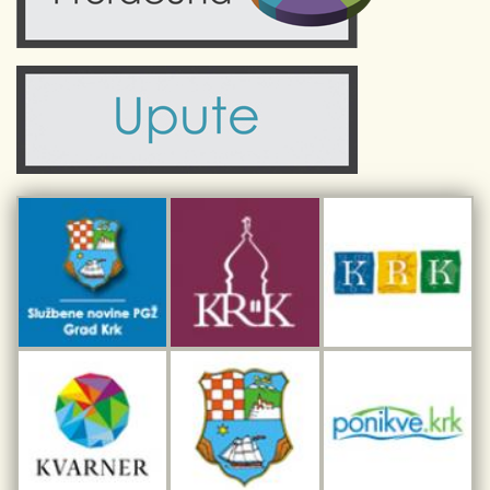
Zdravlje
Turistička zajednica Grada Krka
Komunalne usluge
Turistička zajednica otoka Krka
Civilni sektor (arhiva udruga)
Priča o Krku
Sport i rekreacija
Kulturno nasljeđe otoka Krka
Kulturno-turistička ruta Putovima Frankopana
Dar iz Krka
Interpretacijski centar pomorske baštine