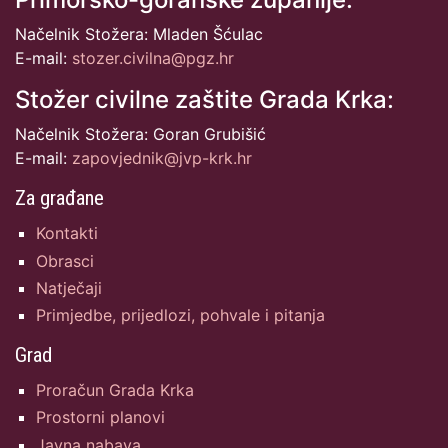
Načelnik Stožera: Mladen Šćulac
E-mail:
stozer.civilna@pgz.hr
Stožer civilne zaštite Grada Krka:
Načelnik Stožera: Goran Grubišić
E-mail:
zapovjednik@jvp-krk.hr
Za građane
Kontakti
Obrasci
Natječaji
Primjedbe, prijedlozi, pohvale i pitanja
Grad
Proračun Grada Krka
Prostorni planovi
Javna nabava