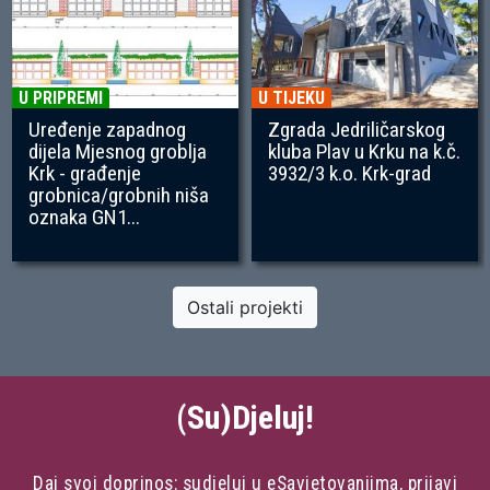
U PRIPREMI
U TIJEKU
Uređenje zapadnog
Zgrada Jedriličarskog
dijela Mjesnog groblja
kluba Plav u Krku na k.č.
Krk - građenje
3932/3 k.o. Krk-grad
grobnica/grobnih niša
oznaka GN1...
Ostali projekti
(Su)Djeluj!
Daj svoj doprinos: sudjeluj u eSavjetovanjima, prijavi