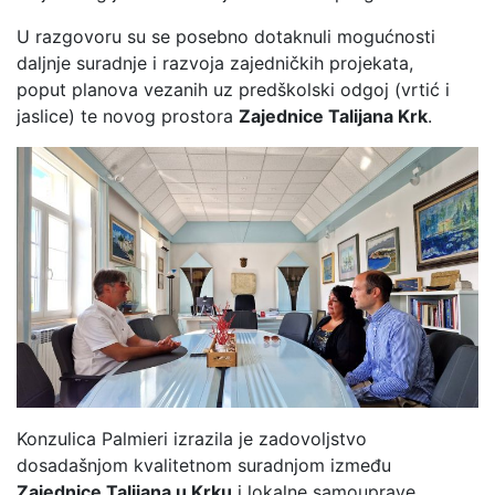
U razgovoru su se posebno dotaknuli mogućnosti
daljnje suradnje i razvoja zajedničkih projekata,
poput planova vezanih uz predškolski odgoj (vrtić i
jaslice) te novog prostora
Zajednice Talijana Krk
.
Konzulica Palmieri izrazila je zadovoljstvo
dosadašnjom kvalitetnom suradnjom između
Zajednice Talijana u Krku
i lokalne samouprave,