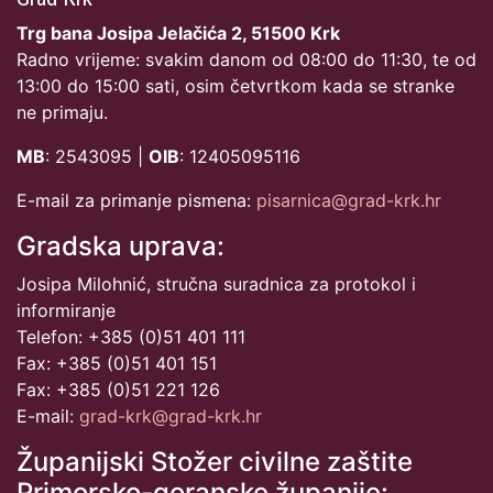
Trg bana Josipa Jelačića 2, 51500 Krk
Radno vrijeme: svakim danom od 08:00 do 11:30, te od
13:00 do 15:00 sati, osim četvrtkom kada se stranke
ne primaju.
MB
: 2543095 |
OIB
: 12405095116
E-mail za primanje pismena:
pisarnica@grad-krk.hr
Gradska uprava:
Josipa Milohnić, stručna suradnica za protokol i
informiranje
Telefon: +385 (0)51 401 111
Fax: +385 (0)51 401 151
Fax: +385 (0)51 221 126
E-mail:
grad-krk@grad-krk.hr
Županijski Stožer civilne zaštite
Primorsko-goranske županije: