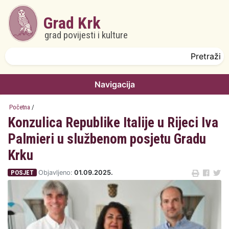
Skoči na glavni sadržaj
Grad Krk
grad povijesti i kulture
Obrazac pretrage
Pretraži
Navigacija
Početna
/
Konzulica Republike Italije u Rijeci Iva
Palmieri u službenom posjetu Gradu
Krku
POSJET
Objavljeno:
01.09.2025.