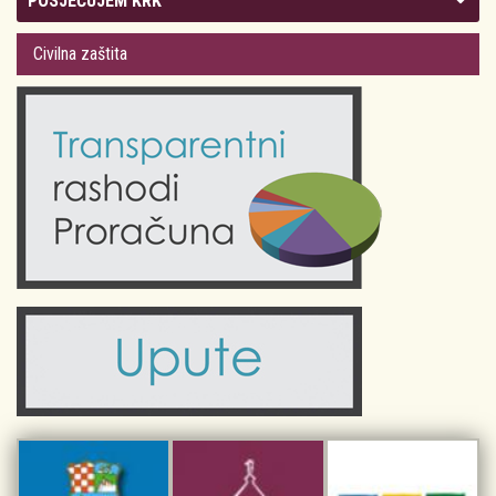
POSJEĆUJEM KRK
Gradsko vijeće
Plan Grada Krka
Civilna zaštita
Odluke Grada Krka (Službene novine PGŽ)
Krk 360° VR panorama
Kalendar događanja
Krk uživo
Kultura
Fotogalerije
Obrazovanje
Kalendar događanja
Zdravlje
Turistička zajednica Grada Krka
Komunalne usluge
Turistička zajednica otoka Krka
Civilni sektor (arhiva udruga)
Priča o Krku
Sport i rekreacija
Kulturno nasljeđe otoka Krka
Kulturno-turistička ruta Putovima Frankopana
Dar iz Krka