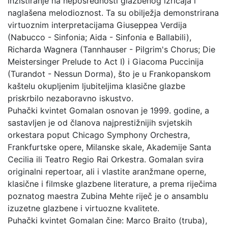
inzistiranje na neposrednosti glazbenog izričaja i
naglašena melodioznost. Ta su obilježja demonstrirana
virtuoznim interpretacijama Giuseppea Verdija
(Nabucco - Sinfonia; Aida - Sinfonia e Ballabili),
Richarda Wagnera (Tannhauser - Pilgrim's Chorus; Die
Meistersinger Prelude to Act I) i Giacoma Puccinija
(Turandot - Nessun Dorma), što je u Frankopanskom
kaštelu okupljenim ljubiteljima klasične glazbe
priskrbilo nezaboravno iskustvo.
Puhački kvintet Gomalan osnovan je 1999. godine, a
sastavljen je od članova najprestižnijih svjetskih
orkestara poput Chicago Symphony Orchestra,
Frankfurtske opere, Milanske skale, Akademije Santa
Cecilia ili Teatro Regio Rai Orkestra. Gomalan svira
originalni repertoar, ali i vlastite aranžmane operne,
klasične i filmske glazbene literature, a prema riječima
poznatog maestra Zubina Mehte riječ je o ansamblu
izuzetne glazbene i virtuozne kvalitete.
Puhački kvintet Gomalan čine: Marco Braito (truba),