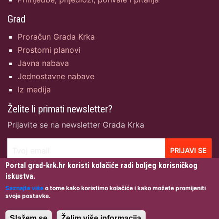
Grad
Proračun Grada Krka
Prostorni planovi
Javna nabava
Jednostavne nabave
Iz medija
Želite li primati newsletter?
Prijavite se na newsletter Grada Krka
Tvoj email
PRIJAVI SE
Portal grad-krk.hr koristi kolačiće radi boljeg korisničkog
iskustva.
Saznajte više
o tome kako koristimo kolačiće i kako možete promijeniti
svoje postavke.
Grad Krk © 2026 · Sva prava pridržana · Dizajn:
Igor
Gržetić
· Izrada & Hosting:
NetCom d.o.o.
·
Uvjeti
Slažem se
Želim više informacija