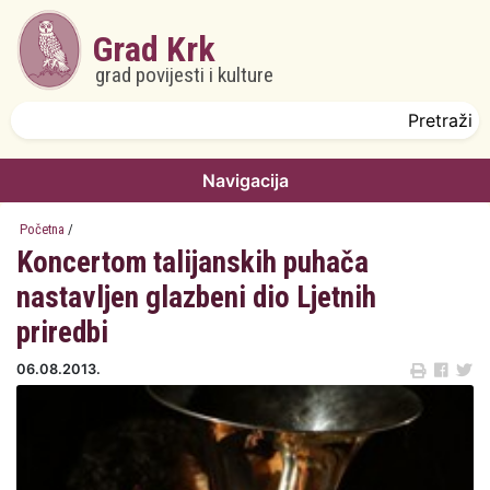
Skoči na glavni sadržaj
Grad Krk
grad povijesti i kulture
Obrazac pretrage
Pretraži
Navigacija
Početna
/
Koncertom talijanskih puhača
nastavljen glazbeni dio Ljetnih
priredbi
06.08.2013.