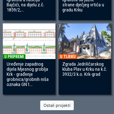
Bajčići, na dijelu z.č.
strane dječjeg vrtića u
1859/2,...
gradu Krku
U PRIPREMI
U TIJEKU
Uređenje zapadnog
Zgrada Jedriličarskog
dijela Mjesnog groblja
kluba Plav u Krku na k.č.
Krk - građenje
3932/3 k.o. Krk-grad
grobnica/grobnih niša
oznaka GN1...
Ostali projekti