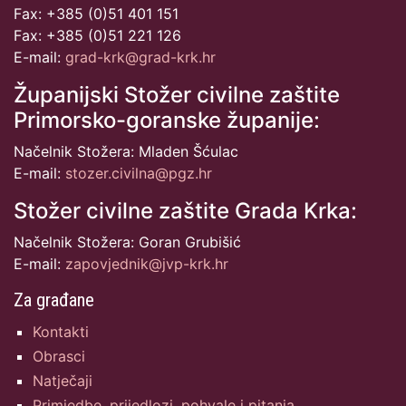
Fax: +385 (0)51 401 151
Fax: +385 (0)51 221 126
E-mail:
grad-krk@grad-krk.hr
Županijski Stožer civilne zaštite
Primorsko-goranske županije:
Načelnik Stožera: Mladen Šćulac
E-mail:
stozer.civilna@pgz.hr
Stožer civilne zaštite Grada Krka:
Načelnik Stožera: Goran Grubišić
E-mail:
zapovjednik@jvp-krk.hr
Za građane
Kontakti
Obrasci
Natječaji
Primjedbe, prijedlozi, pohvale i pitanja