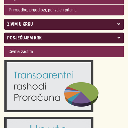
Primjedbe, prijedlozi, pohvale i pitanja
ŽIVIM U KRKU
Kolegij gradonačelnika
POSJEĆUJEM KRK
Gradsko vijeće
Plan Grada Krka
Civilna zaštita
Odluke Grada Krka (Službene novine PGŽ)
Krk 360° VR panorama
Kalendar događanja
Krk uživo
Kultura
Fotogalerije
Obrazovanje
Kalendar događanja
Zdravlje
Turistička zajednica Grada Krka
Komunalne usluge
Turistička zajednica otoka Krka
Civilni sektor (arhiva udruga)