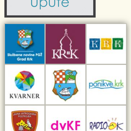
Priča o Krku
Sport i rekreacija
Kulturno nasljeđe otoka Krka
Kulturno-turistička ruta Putovima Frankopana
Dar iz Krka
Interpretacijski centar pomorske baštine