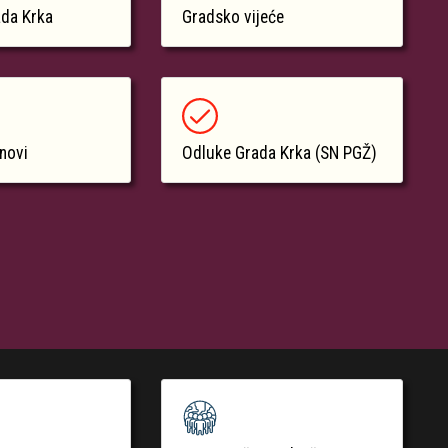
ada Krka
Gradsko vijeće
anovi
Odluke Grada Krka (SN PGŽ)