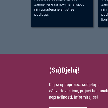
zamijenjene su novima, a ispod
zami
njih ugrađena je antistres
njih
podloga.
podl
lipn
(Su)Djeluj!
Daj svoj doprinos: sudjeluj u
eSavjetovanjima, prijavi komunal
nepravilnosti, informiraj se!