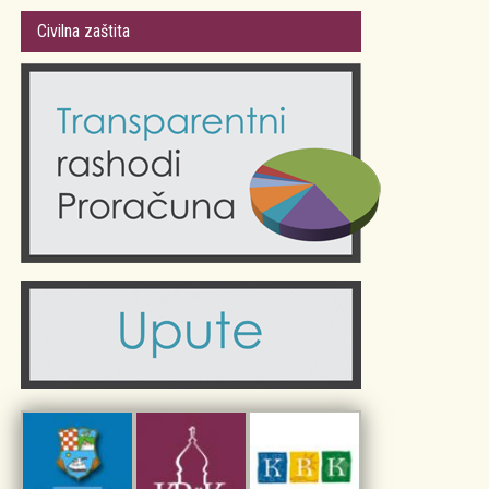
Gradsko vijeće
Plan Grada Krka
Civilna zaštita
Odluke Grada Krka (Službene novine PGŽ)
Krk 360° VR panorama
Kalendar događanja
Krk uživo
Kultura
Fotogalerije
Obrazovanje
Kalendar događanja
Zdravlje
Turistička zajednica Grada Krka
Komunalne usluge
Turistička zajednica otoka Krka
Civilni sektor (arhiva udruga)
Priča o Krku
Sport i rekreacija
Kulturno nasljeđe otoka Krka
Kulturno-turistička ruta Putovima Frankopana
Dar iz Krka