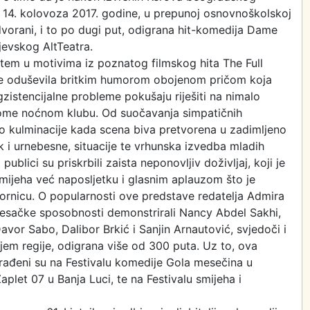
 14. kolovoza 2017. godine, u prepunoj osnovnoškolskoj
vorani, i to po dugi put, odigrana hit-komedija Dame
ajevskog AltTeatra.
tem u motivima iz poznatog filmskog hita The Full
e je oduševila britkim humorom obojenom pričom koja
gzistencijalne probleme pokušaju riješiti na nimalo
dnome noćnom klubu. Od suočavanja simpatičnih
o kulminacije kada scena biva pretvorena u zadimljeno
 i urnebesne, situacije te vrhunska izvedba mladih
ici su priskrbili zaista neponovljiv doživljaj, koji je
jeha već naposljetku i glasnim aplauzom što je
ornicu. O popularnosti ove predstave redatelja Admira
lesačke sposobnosti demonstrirali Nancy Abdel Sakhi,
avor Sabo, Dalibor Brkić i Sanjin Arnautović, svjedoči i
ljem regije, odigrana više od 300 puta. Uz to, ova
građeni su na Festivalu komedije Gola mesečina u
plet 07 u Banja Luci, te na Festivalu smijeha i