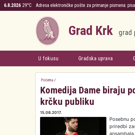
Skoči na glavni sadržaj
6.8.2026
29°C
Adresa elektroničke pošte za primanje pismena:
pis
Grad Krk
grad 
U fokusu
Gradska uprava
Početna
/
Komedija Dame biraju po
krčku publiku
15.08.2017.
Posebnu po
priredbi za
ansambala,