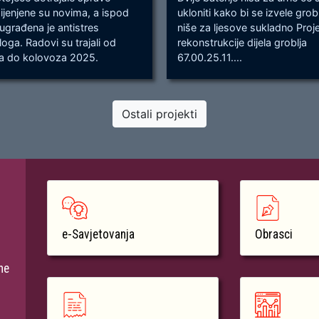
jenjene su novima, a ispod
ukloniti kako bi se izvele gro
 ugrađena je antistres
niše za ljesove sukladno Proj
oga. Radovi su trajali od
rekonstrukcije dijela groblja
ja do kolovoza 2025.
67.00.25.11....
Ostali projekti
e-Savjetovanja
Obrasci
ne