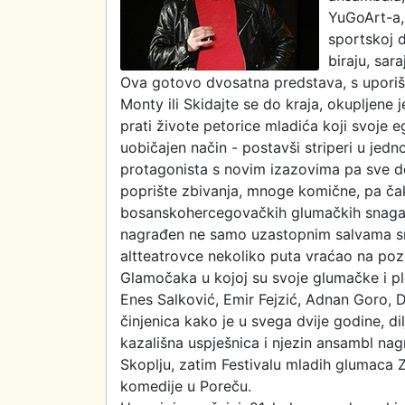
YuGoArt-a,
sportskoj d
biraju, sar
Ova gotovo dvosatna predstava, s uporiš
Monty ili Skidajte se do kraja, okupljen
prati živote petorice mladića koji svoje e
uobičajen način - postavši striperi u je
protagonista s novim izazovima pa sve d
poprište zbivanja, mnoge komične, pa čak
bosanskohercegovačkih glumačkih snaga publ
nagrađen ne samo uzastopnim salvama smi
altteatrovce nekoliko puta vraćao na poz
Glamočaka u kojoj su svoje glumačke i p
Enes Salković, Emir Fejzić, Adnan Goro, D
činjenica kako je u svega dvije godine, di
kazališna uspješnica i njezin ansambl na
Skoplju, zatim Festivalu mladih glumaca Za
komedije u Poreču.