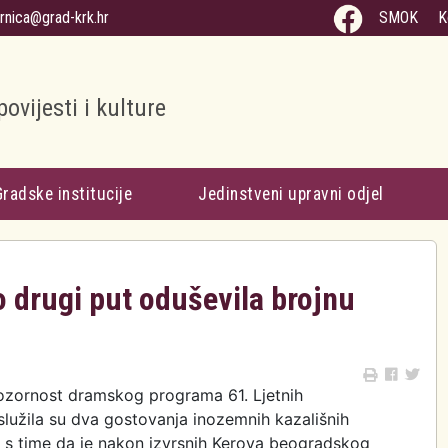
arnica@grad-krk.hr
SMOK
K
povijesti i kulture
Gradske institucije
Jedinstveni upravni odjel
 drugi put oduševila brojnu
zornost dramskog programa 61. Ljetnih
služila su dva gostovanja inozemnih kazališnih
 s time da je nakon izvrsnih Kerova beogradskog