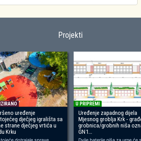
Projekti
IZIRANO
U PRIPREMI
ršeno uređenje
Uređenje zapadnog dijela
tojećeg dječjeg igrališta sa
Mjesnog groblja Krk - građ
ne strane dječjeg vrtića u
grobnica/grobnih niša oz
du Krku
GN1...
ojeće dotrajale sprave
Dvije baterije niša za urne će 