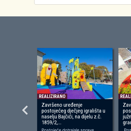
REALIZIRANO
REAL
Završeno uređenje
Zav
postojećeg dječjeg igrališta u
pos
naselju Bajčići, na dijelu z.č.
juž
1859/2,...
gra
Postojeće dotrajale sprave
Post