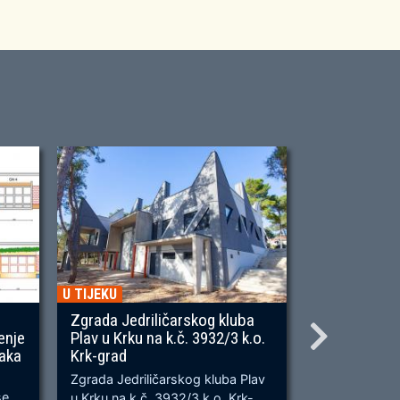
U TIJEKU
U TIJEKU
Zgrada Jedriličarskog kluba
Gradnja ner
enje
Plav u Krku na k.č. 3932/3 k.o.
OU, na predj
naka
Krk-grad
Prometnica će
Zgrada Jedriličarskog kluba Plav
prometnica u 
se
u Krku na k.č. 3932/3 k.o. Krk-
od k.č. 2209/