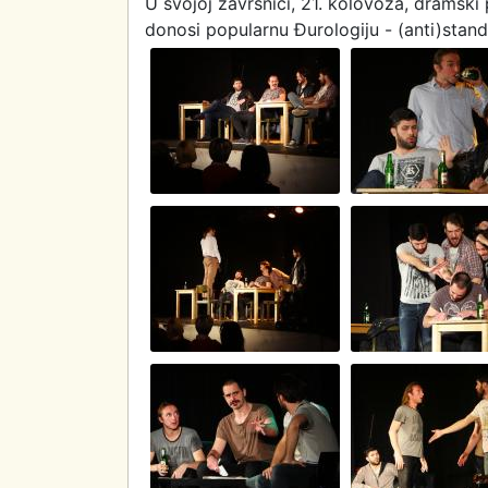
U svojoj završnici, 21. kolovoza, dramski 
donosi popularnu Đurologiju - (anti)stan