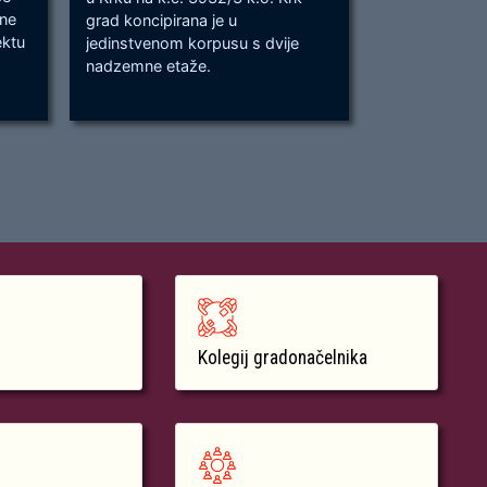
bne
grad koncipirana je u
odvijanju dv
ektu
jedinstvenom korpusu s dvije
dok su na kra
nadzemne etaže.
Kolegij gradonačelnika