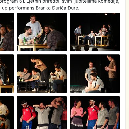
program 61. Ljetnih priredbi, svim ljubiteljima komedije,
d-up performans Branka Đurića Đure.