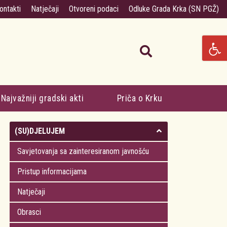
ontakti
Natječaji
Otvoreni podaci
Odluke Grada Krka (SN PGŽ)
Najvažniji gradski akti
Priča o Krku
(SU)DJELUJEM
Savjetovanja sa zainteresiranom javnošću
Pristup informacijama
Natječaji
Obrasci