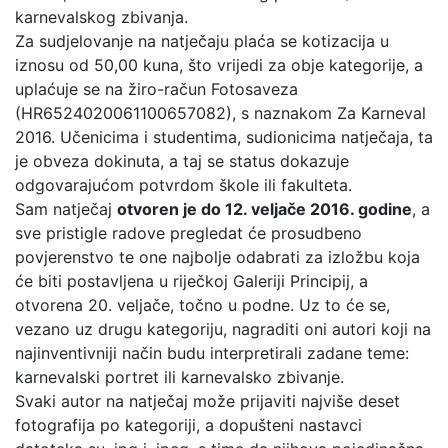
karnevalskog zbivanja.
Za sudjelovanje na natječaju plaća se kotizacija u
iznosu od 50,00 kuna, što vrijedi za obje kategorije, a
uplaćuje se na žiro-račun Fotosaveza
(HR6524020061100657082), s naznakom Za Karneval
2016. Učenicima i studentima, sudionicima natječaja, ta
je obveza dokinuta, a taj se status dokazuje
odgovarajućom potvrdom škole ili fakulteta.
Sam natječaj
otvoren je do 12. veljače 2016. godine
, a
sve pristigle radove pregledat će prosudbeno
povjerenstvo te one najbolje odabrati za izložbu koja
će biti postavljena u riječkoj Galeriji Principij, a
otvorena 20. veljače, točno u podne. Uz to će se,
vezano uz drugu kategoriju, nagraditi oni autori koji na
najinventivniji način budu interpretirali zadane teme:
karnevalski portret ili karnevalsko zbivanje.
Svaki autor na natječaj može prijaviti najviše deset
fotografija po kategoriji, a dopušteni nastavci