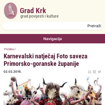
Skoči na glavni sadržaj
Grad Krk
grad povijesti i kulture
Obrazac pretrage
Pretraži
Navigacija
Početna
/
Karnevalski natječaj Foto saveza
Primorsko-goranske županije
02.02.2016.