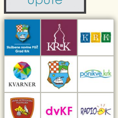
Sport i rekreacija
Kulturno nasljeđe otoka Krka
Kulturno-turistička ruta Putovima Frankopana
Dar iz Krka
Interpretacijski centar pomorske baštine