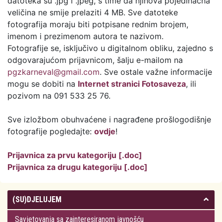
datoteka su .jpg i .jpeg, s time da njihova pojedinačna
veličina ne smije prelaziti 4 MB. Sve datoteke
fotografija moraju biti potpisane rednim brojem,
imenom i prezimenom autora te nazivom.
Fotografije se, isključivo u digitalnom obliku, zajedno s
odgovarajućom prijavnicom, šalju e-mailom na
pgzkarneval@gmail.com
. Sve ostale važne informacije
mogu se dobiti na
Internet stranici Fotosaveza
, ili
pozivom na 091 533 25 76.
Sve izložbom obuhvaćene i nagrađene prošlogodišnje
fotografije pogledajte:
ovdje
!
Prijavnica za prvu kategoriju [.doc]
Prijavnica za drugu kategoriju [.doc]
(SU)DJELUJEM
Savjetovanja sa zainteresiranom javnošću