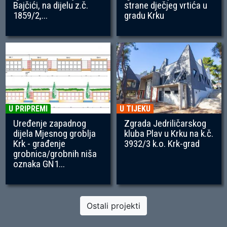
Bajčići, na dijelu z.č.
strane dječjeg vrtića u
1859/2,...
gradu Krku
U PRIPREMI
U TIJEKU
Uređenje zapadnog
Zgrada Jedriličarskog
dijela Mjesnog groblja
kluba Plav u Krku na k.č.
Krk - građenje
3932/3 k.o. Krk-grad
grobnica/grobnih niša
oznaka GN1...
Ostali projekti