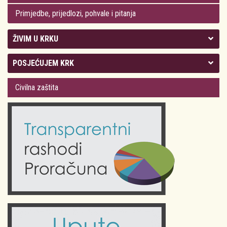
Primjedbe, prijedlozi, pohvale i pitanja
ŽIVIM U KRKU
Kolegij gradonačelnika
POSJEĆUJEM KRK
Gradsko vijeće
Plan Grada Krka
Civilna zaštita
Odluke Grada Krka (Službene novine PGŽ)
Krk 360° VR panorama
Kalendar događanja
Krk uživo
Kultura
Fotogalerije
Obrazovanje
Kalendar događanja
Zdravlje
Turistička zajednica Grada Krka
Komunalne usluge
Turistička zajednica otoka Krka
Civilni sektor (arhiva udruga)
Priča o Krku