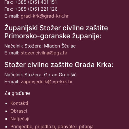
Fax: +385 (0)51 401 151
Fax: +385 (0)51 221 126
E-mail:
grad-krk@grad-krk.hr
Županijski Stožer civilne zaštite
Primorsko-goranske županije:
Načelnik Stožera: Mladen Šćulac
E-mail:
stozer.civilna@pgz.hr
Stožer civilne zaštite Grada Krka:
Načelnik Stožera: Goran Grubišić
E-mail:
zapovjednik@jvp-krk.hr
Za građane
Kontakti
Obrasci
Natječaji
Primjedbe, prijedlozi, pohvale i pitanja