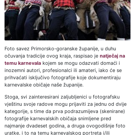
Foto savez Primorsko-goranske županije, u duhu
očuvanja tradicije ovog kraja, raspisao je
natječaj na
temu karnevala
kojem se mogu odazvati domaći i
inozemni autori, profesionalci ili amateri, iako će se
prihvaćati isključivo fotografije koje dokumentiraju
karnevalske običaje naše županije.
Stoga, svi zainteresirani zaljubljenici u fotografsku
vještinu svoje radove mogu prijaviti za jednu od dvije
kategorije, s time da prva podrazumijeva (skenirane)
fotografije karnevalskih običaja snimljene pred
najmanje dvadeset godina, a druga ovogodišnje foto
uratke, i to na temu karnevalskog portreta i/ili