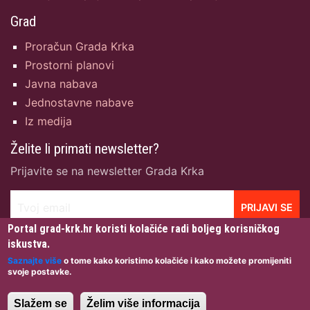
Grad
Proračun Grada Krka
Prostorni planovi
Javna nabava
Jednostavne nabave
Iz medija
Želite li primati newsletter?
Prijavite se na newsletter Grada Krka
Tvoj email
PRIJAVI SE
Portal grad-krk.hr koristi kolačiće radi boljeg korisničkog
iskustva.
Saznajte više
o tome kako koristimo kolačiće i kako možete promijeniti
svoje postavke.
Grad Krk © 2026 · Sva prava pridržana · Dizajn:
Igor
Gržetić
· Izrada & Hosting:
NetCom d.o.o.
·
Uvjeti
Slažem se
Želim više informacija
korištenja
·
Zaštita privatnosti
·
Pristupačnost