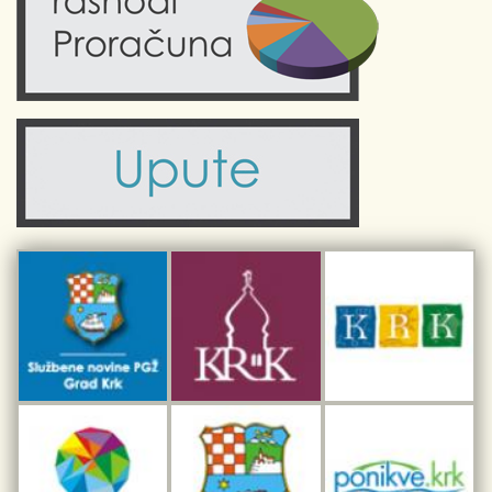
Obrazovanje
Kalendar događanja
Zdravlje
Turistička zajednica Grada Krka
Komunalne usluge
Turistička zajednica otoka Krka
Civilni sektor (arhiva udruga)
Priča o Krku
Sport i rekreacija
Kulturno nasljeđe otoka Krka
Kulturno-turistička ruta Putovima Frankopana
Dar iz Krka
Interpretacijski centar pomorske baštine