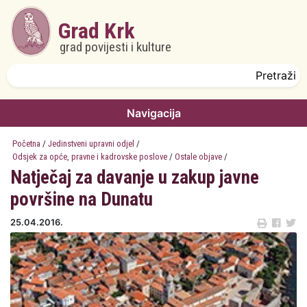
Skoči na glavni sadržaj
Grad Krk
grad povijesti i kulture
Obrazac pretrage
Pretraži
Navigacija
Početna
/
Jedinstveni upravni odjel
/
Odsjek za opće, pravne i kadrovske poslove
/
Ostale objave
/
Natječaj za davanje u zakup javne
površine na Dunatu
25.04.2016.