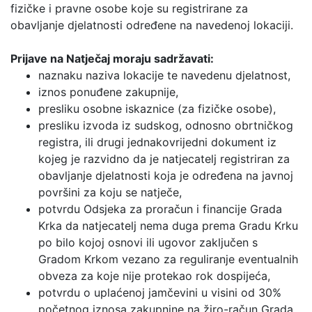
fizičke i pravne osobe koje su registrirane za
obavljanje djelatnosti određene na navedenoj lokaciji.
Prijave na Natječaj moraju sadržavati:
naznaku naziva lokacije te navedenu djelatnost,
iznos ponuđene zakupnije,
presliku osobne iskaznice (za fizičke osobe),
presliku izvoda iz sudskog, odnosno obrtničkog
registra, ili drugi jednakovrijedni dokument iz
kojeg je razvidno da je natjecatelj registriran za
obavljanje djelatnosti koja je određena na javnoj
površini za koju se natječe,
potvrdu Odsjeka za proračun i financije Grada
Krka da natjecatelj nema duga prema Gradu Krku
po bilo kojoj osnovi ili ugovor zaključen s
Gradom Krkom vezano za reguliranje eventualnih
obveza za koje nije protekao rok dospijeća,
potvrdu o uplaćenoj jamčevini u visini od 30%
početnog iznosa zakupnine na žiro-račun Grada