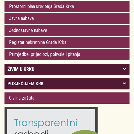
Prostorni plan uređenja Grada Krka
Javna nabava
Jednostavne nabave
Registar nekretnina Grada Krka
Primjedbe, prijedlozi, pohvale i pitanja
ŽIVIM U KRKU
Kolegij gradonačelnika
POSJEĆUJEM KRK
Gradsko vijeće
Plan Grada Krka
Civilna zaštita
Odluke Grada Krka (Službene novine PGŽ)
Krk 360° VR panorama
Kalendar događanja
Krk uživo
Kultura
Fotogalerije