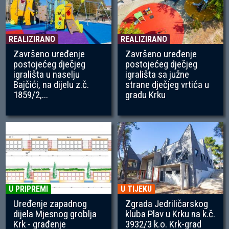
REALIZIRANO
REALIZIRANO
Završeno uređenje
Završeno uređenje
postojećeg dječjeg
postojećeg dječjeg
igrališta u naselju
igrališta sa južne
Bajčići, na dijelu z.č.
strane dječjeg vrtića u
1859/2,...
gradu Krku
U PRIPREMI
U TIJEKU
Uređenje zapadnog
Zgrada Jedriličarskog
dijela Mjesnog groblja
kluba Plav u Krku na k.č.
Krk - građenje
3932/3 k.o. Krk-grad