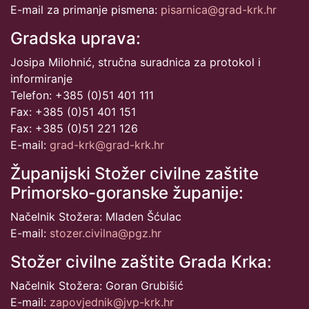
E-mail za primanje pismena:
pisarnica@grad-krk.hr
Gradska uprava:
Josipa Milohnić, stručna suradnica za protokol i
informiranje
Telefon: +385 (0)51 401 111
Fax: +385 (0)51 401 151
Fax: +385 (0)51 221 126
E-mail:
grad-krk@grad-krk.hr
Županijski Stožer civilne zaštite
Primorsko-goranske županije:
Načelnik Stožera: Mladen Šćulac
E-mail:
stozer.civilna@pgz.hr
Stožer civilne zaštite Grada Krka:
Načelnik Stožera: Goran Grubišić
E-mail:
zapovjednik@jvp-krk.hr